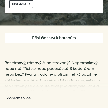
Číst dále
Příslušenství k batohům
Bezrámový, rámový či polstrovaný? Nepromokavý
nebo ne? Třicítku nebo padesátku? S bederákem
nebo bez? Kvalitní, odolný a přitom lehký batoh je
základem každého horského dobrodružství, vybrat si
ten správný se ale může zdát jako alchymie. Pokud
přemýšlíš,
jaký batoh si vybrat na tvůj další trek
, tak
jsi u nás na správném místě!
Zobrazit více
Objem a nosnost