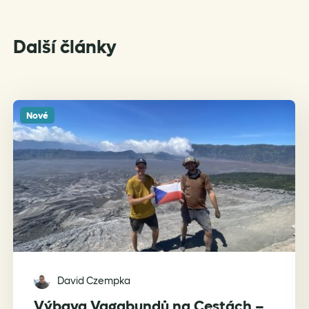
Další články
Nové
David Czempka
Výbava Vagabundů na Cestách –