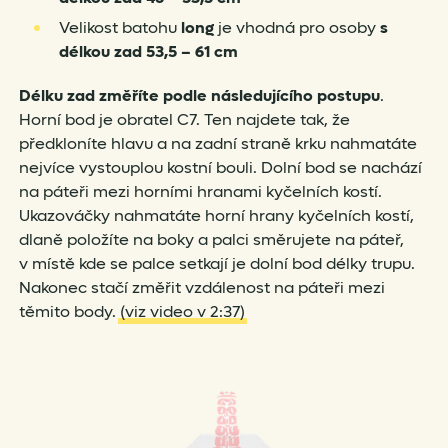
Velikost batohu
long
je vhodná pro osoby
s
délkou zad 53,5 – 61 cm
Délku zad změříte podle následujícího postupu
.
Horní bod je obratel C7. Ten najdete tak, že
předkloníte hlavu a na zadní straně krku nahmatáte
nejvíce vystouplou kostní bouli. Dolní bod se nachází
na páteři mezi horními hranami kyčelních kostí.
Ukazováčky nahmatáte horní hrany kyčelních kostí,
dlaně položíte na boky a palci směrujete na páteř,
v místě kde se palce setkají je dolní bod délky trupu.
Nakonec stačí změřit vzdálenost na páteři mezi
těmito body.
(viz video v 2:37)