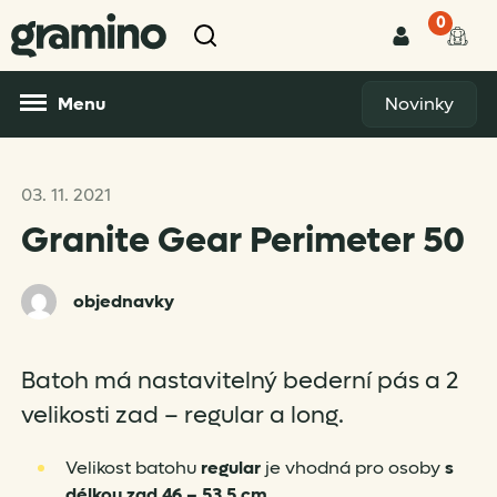
0
Menu
Novinky
03. 11. 2021
Granite Gear Perimeter 50
objednavky
Batoh má nastavitelný bederní pás a 2
velikosti zad – regular a long.
Velikost batohu
regular
je vhodná pro osoby
s
délkou zad 46 – 53,5 cm