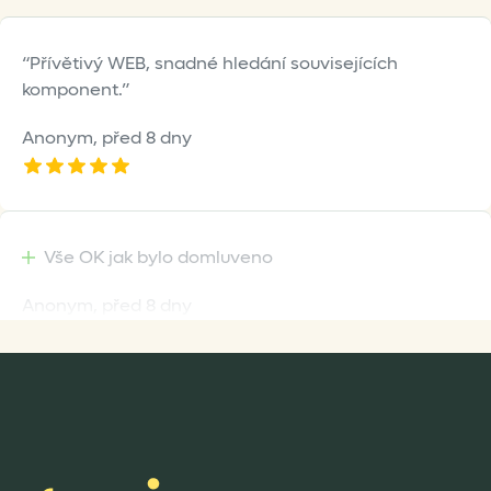
Přívětivý WEB, snadné hledání souvisejících
komponent.
Anonym,
před 8 dny
Vše OK jak bylo domluveno
Anonym,
před 8 dny
Rychlost dodání,kvalitní zboží které je bezpečně
zabaleno.