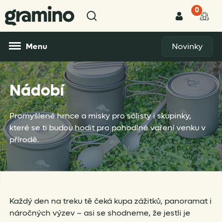
0
Menu
Novinky
Nádobí
Promyšlené hrnce a misky pro sólisty i skupinky,
které se ti budou hodit pro pohodlné vaření venku v
přírodě.
Každý den na treku tě čeká kupa zážitků, panoramat i
náročných výzev – asi se shodneme, že jestli je