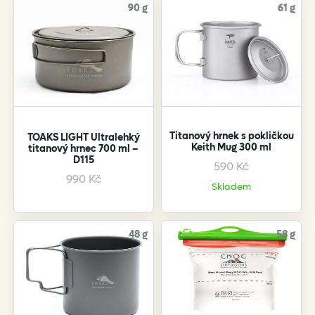
90 g
61 g
Toaks
152
130 x
ano
ano
1300 Bail
100
Handle
Toaks
137
130 x
ano
–
1300
100
Titanový hrnek s pokličkou
TOAKS LIGHT Ultralehký
Keith Mug 300 ml
titanový hrnec 700 ml –
D115
Toaks 1100
159
115 x
pánvička
–
590
Kč
s
110
990
Kč
Skladem
pánvičkou
Toaks 1100
131
115 x
ano
ano
48 g
58 g
Bail
110
Handle
Toaks 900
124
115 x 92
ano
–