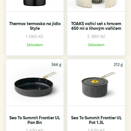
Thermos termoska na jídlo
TOAKS vařící set s hrncem
Style
650 ml a lihovým vařičem
1 060
Kč
2 390
Kč
This
product
Skladem
Skladem
has
multiple
variants.
366 g
212 g
The
options
may
be
chosen
on
the
Sea To Summit Frontier UL
Sea To Summit Frontier UL
product
Pan 8in
Pot 1.3L
page
1 470
Kč
1 570
Kč