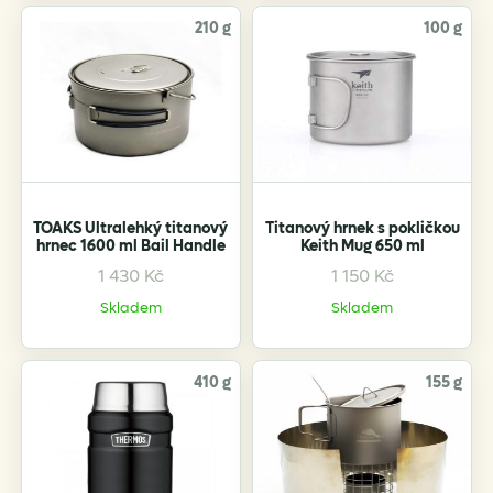
210 g
100 g
TOAKS Ultralehký titanový
Titanový hrnek s pokličkou
hrnec 1600 ml Bail Handle
Keith Mug 650 ml
1 430
Kč
1 150
Kč
Skladem
Skladem
410 g
155 g