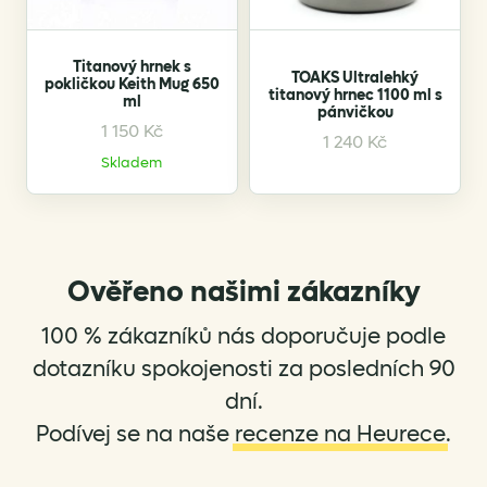
Titanový hrnek s
TOAKS Ultralehký
pokličkou Keith Mug 650
titanový hrnec 1100 ml s
ml
pánvičkou
1 150
Kč
1 240
Kč
Skladem
Ověřeno našimi zákazníky
100 % zákazníků nás doporučuje podle
dotazníku spokojenosti za posledních 90
dní.
Podívej se na naše
recenze na Heurece
.