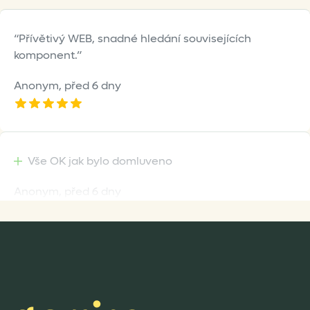
Přívětivý WEB, snadné hledání souvisejících
komponent.
Anonym,
před 6 dny
Vše OK jak bylo domluveno
Anonym,
před 6 dny
Rychlost dodání,kvalitní zboží které je bezpečně
zabaleno.