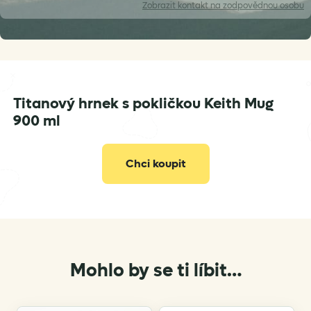
Zobrazit
kontakt na zodpovědnou osobu
Titanový hrnek s pokličkou Keith Mug
obchod@bushcraftshop.cz
900 ml
Chci koupit
Mohlo by se ti líbit…