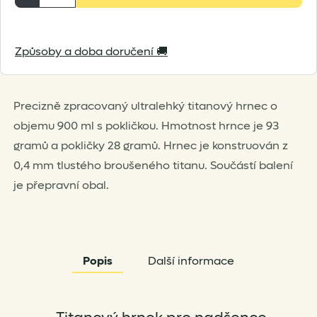
s
pokličkou
Způsoby a doba doručení 🚚
Keith
Mug
900
Precizně zpracovaný ultralehký titanový hrnec o
ml
objemu 900 ml s pokličkou. Hmotnost hrnce je 93
množství
gramů a pokličky 28 gramů. Hrnec je konstruován z
0,4 mm tlustého broušeného titanu. Součástí balení
je přepravní obal.
Popis
Další informace