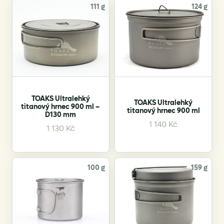
111 g
124 g
TOAKS Ultralehký
TOAKS Ultralehký
titanový hrnec 900 ml –
titanový hrnec 900 ml
D130 mm
1 140
Kč
1 130
Kč
100 g
159 g