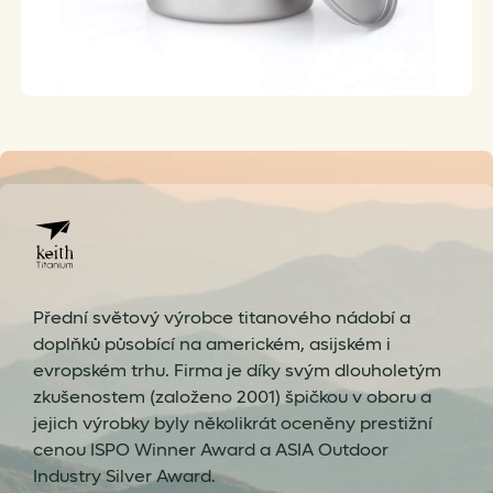
Přední světový výrobce titanového nádobí a
doplňků působící na americkém, asijském i
evropském trhu. Firma je díky svým dlouholetým
zkušenostem (založeno 2001) špičkou v oboru a
jejich výrobky byly několikrát oceněny prestižní
cenou ISPO Winner Award a ASIA Outdoor
Industry Silver Award.