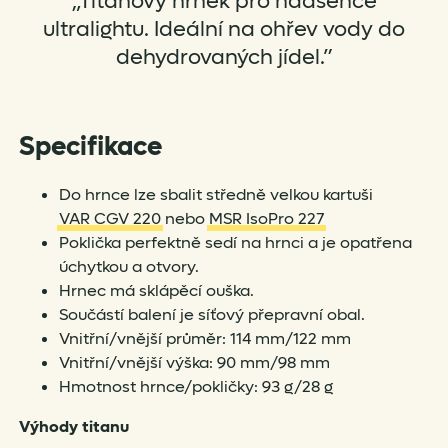
„Titanový hrnek pro nadšence
ultralightu. Ideální na ohřev vody do
dehydrovaných jídel.”
Specifikace
Do hrnce lze sbalit středně velkou kartuši
VAR CGV 220
nebo
MSR IsoPro 227
Poklička perfektně sedí na hrnci a je opatřena
úchytkou a otvory.
Hrnec má sklápěcí ouška.
Součástí balení je síťový přepravní obal.
Vnitřní/vnější průměr: 114 mm/122 mm
Vnitřní/vnější výška: 90 mm/98 mm
Hmotnost hrnce/pokličky: 93 g/28 g
Výhody titanu