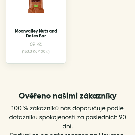
be
chosen
on
the
Moonvalley Nuts and
product
Dates Bar
page
This
69
Kč
product
(153,3 Kč/100 g)
has
multiple
variants.
The
options
Ověřeno našimi zákazníky
may
be
100 % zákazníků nás doporučuje podle
chosen
on
dotazníku spokojenosti za posledních 90
the
dní.
product