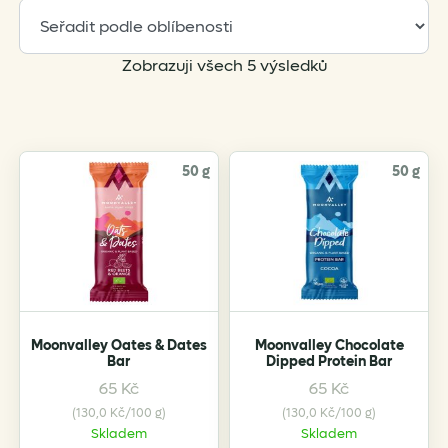
Sorted
Zobrazuji všech 5 výsledků
by
popularity
50 g
50 g
Moonvalley Oates & Dates
Moonvalley Chocolate
Bar
Dipped Protein Bar
65
Kč
65
Kč
This
This
(130,0 Kč/100 g)
(130,0 Kč/100 g)
product
product
Skladem
Skladem
has
has