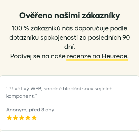
options
Ověřeno našimi zákazníky
may
be
100 % zákazníků nás doporučuje podle
chosen
on
dotazníku spokojenosti za posledních 90
the
dní.
product
Podívej se na naše
recenze na Heurece
.
page
Přívětivý WEB, snadné hledání souvisejících
komponent.
Anonym,
před 8 dny