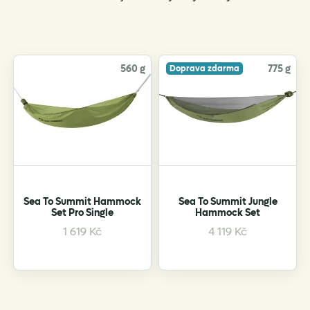
by
popularity
560 g
775 g
Doprava zdarma
Sea To Summit Hammock
Sea To Summit Jungle
Set Pro Single
Hammock Set
This
1 619
Kč
4 119
Kč
product
has
multiple
variants.
The