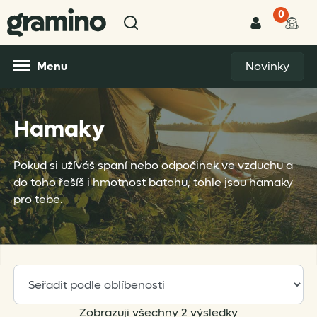
0
Menu
Novinky
Hamaky
Pokud si užíváš spaní nebo odpočinek ve vzduchu a
do toho řešíš i hmotnost batohu, tohle jsou hamaky
pro tebe.
Sorted
Zobrazuji všechny 2 výsledky