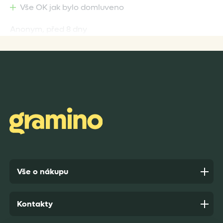
Vše OK jak bylo domluveno
Anonym,
před 8 dny
Rychlost dodání,kvalitní zboží které je bezpečně
zabaleno.
Anonym,
před 9 dny
Vše o nákupu
Kontakty