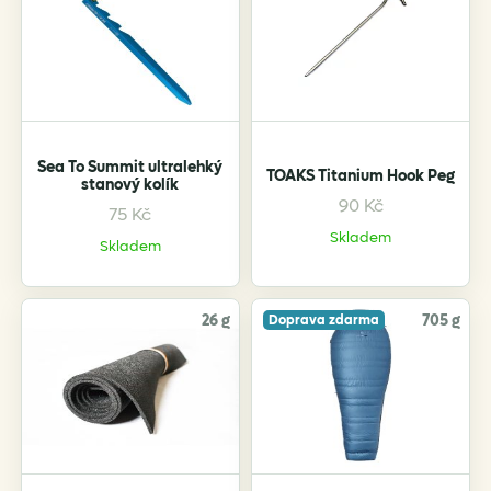
Sea To Summit ultralehký
TOAKS Titanium Hook Peg
stanový kolík
90
Kč
75
Kč
Skladem
Skladem
26 g
705 g
Doprava zdarma