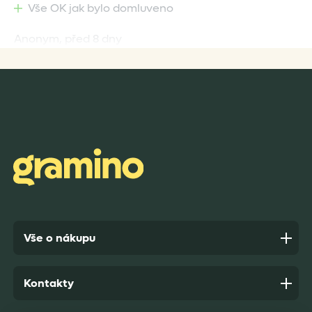
Vše OK jak bylo domluveno
Anonym,
před 8 dny
Rychlost dodání,kvalitní zboží které je bezpečně
zabaleno.
Anonym,
před 9 dny
Vše o nákupu
Kontakty