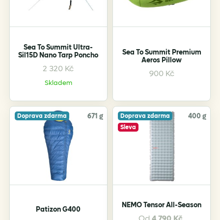
be
chosen
on
the
Sea To Summit Ultra-
product
Sea To Summit Premium
Sil15D Nano Tarp Poncho
Aeros Pillow
page
2 320
Kč
This
This
900
Kč
product
product
Skladem
has
has
multiple
multiple
variants.
variants.
671 g
400 g
Doprava zdarma
Doprava zdarma
The
The
Sleva
options
options
may
may
be
be
chosen
chosen
on
on
the
the
NEMO Tensor All-Season
Patizon G400
product
product
Od
4 790
Kč