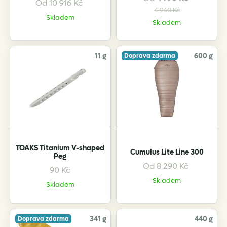
page
page
Od
10 916
Kč
This
This
4 940
Kč
Skladem
product
product
Skladem
has
has
multiple
multiple
variants.
variants.
11 g
600 g
Doprava zdarma
The
The
options
options
may
may
be
be
chosen
chosen
on
on
the
the
TOAKS Titanium V-shaped
Cumulus Lite Line 300
product
product
Peg
page
page
Od
8 290
Kč
90
Kč
This
Skladem
product
Skladem
has
multiple
variants.
341 g
440 g
Doprava zdarma