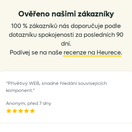
on
on
the
the
Ověřeno našimi zákazníky
product
product
100 % zákazníků nás doporučuje podle
page
page
dotazníku spokojenosti za posledních 90
dní.
Podívej se na naše
recenze na Heurece
.
Přívětivý WEB, snadné hledání souvisejících
komponent.
Anonym,
před 7 dny