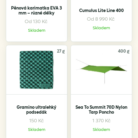
Pěnová karimatka EVA 3
Cumulus Lite Line 400
mm – různé délky
Od
8 990
Kč
Od
130
Kč
This
This
Skladem
product
product
Skladem
has
has
multiple
multiple
variants.
variants.
27 g
400 g
The
The
options
options
may
may
be
be
chosen
chosen
on
on
the
the
Gramino ultralehký
Sea To Summit 70D Nylon
product
product
podsedák
Tarp Poncho
page
page
150
Kč
1 370
Kč
This
This
product
product
Skladem
Skladem
has
has