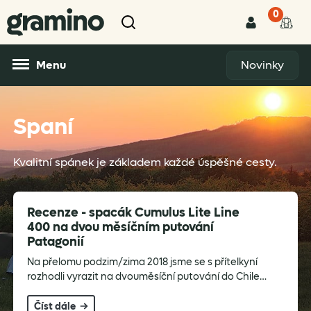
0
Menu
Novinky
Spaní
Kvalitní spánek je základem každé úspěšné cesty.
Recenze - spacák Cumulus Lite Line
400 na dvou měsíčním putování
Patagonií
Na přelomu podzim/zima 2018 jsme se s přítelkyní
rozhodli vyrazit na dvouměsíční putování do Chile…
Číst dále