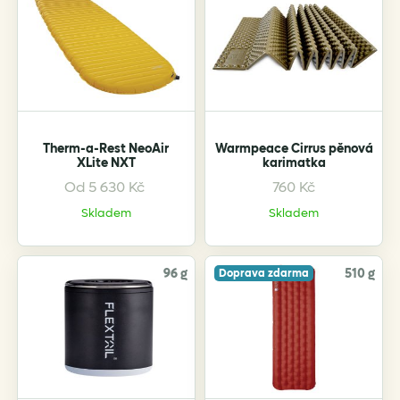
The
options
may
be
chosen
on
the
Therm-a-Rest NeoAir
Warmpeace Cirrus pěnová
product
XLite NXT
karimatka
page
Od
5 630
Kč
760
Kč
This
product
Skladem
Skladem
has
multiple
variants.
96 g
510 g
Doprava zdarma
The
options
may
be
chosen