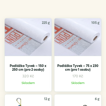
by
popularity
225 g
105 g
Podlážka Tyvek – 150 x
Podlážka Tyvek – 75 x 230
250 cm (pro 2 osoby)
cm (pro 1 osobu)
320
Kč
170
Kč
Skladem
Skladem
12 g
6 g