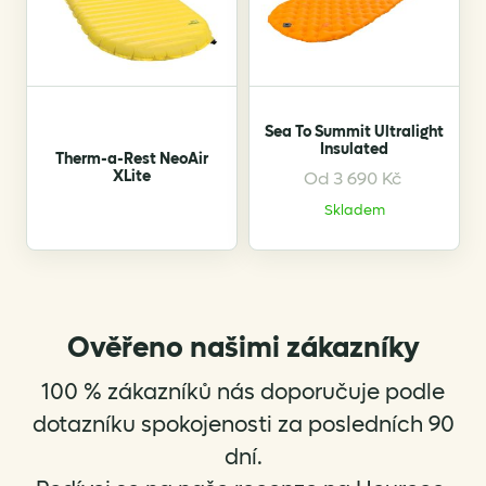
Sea To Summit Ultralight
Insulated
Therm-a-Rest NeoAir
XLite
Od
3 690
Kč
This
product
Skladem
has
multiple
variants.
The
options
Ověřeno našimi zákazníky
may
be
100 % zákazníků nás doporučuje podle
chosen
dotazníku spokojenosti za posledních 90
on
dní.
the