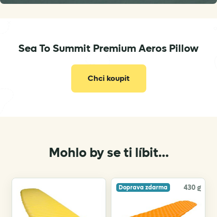
Sea To Summit Premium Aeros Pillow
info@seatosummit.eu
Chci koupit
Mohlo by se ti líbit…
430 g
Doprava zdarma