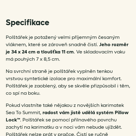
Specifikace
Polštářek je potažený velmi příjemným česaným
vláknem, které se zároveň snadně čistí.
Jeho rozměr
je 34 x 24 cm a tloušťka 11 cm
. Ve skladovacím vaku
má pouhých 7 x 8,5 cm.
Na svrchní straně je polštářek vyplněn tenkou
vrstvou syntetické izolace pro maximální komfort.
Polštářek je zaoblený, aby se skvěle přizpůsobil i těm,
co spí na boku.
Pokud vlastníte také nějakou z novějších karimatek
Sea To Summit,
radost vám jistě udělá systém Pillow
Lock™
. Polštářek se pomocí přilnavého povrchu
zachytí na karimatku a v noci vám nebude ujíždět.
Polštářek nelze prát v pračce. Čistí se ručně