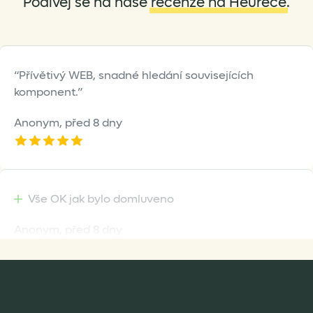
Podívej se na naše
recenze na Heurece
.
product
page
Přívětivý WEB, snadné hledání souvisejících
komponent.
Anonym,
před 8 dny
Vše OK jak bylo domluveno
Anonym,
před 8 dny
Rychlost dodání,kvalitní zboží které je bezpečně