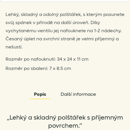
product
Lehký, skladný a odolný polštářek, s kterým posunete
svůj spánek v přírodě na další úroveň. Díky
vychytanému ventilu jej nafouknete na 1-2 nádechy.
Česaný úplet na svrchní straně je velmi příjemný a
nešustí.
Rozměr po nafouknutí: 34 x 24 x 11 cm
Rozměr po sbalení: 7 x 8.5 cm
Popis
Další informace
„Lehký a skladný polštářek s příjemným
povrchem.“