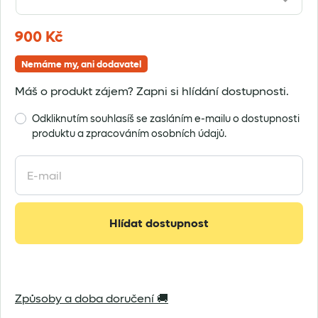
900
Kč
Nemáme my, ani dodavatel
Máš o produkt zájem? Zapni si hlídání dostupnosti.
Odkliknutím souhlasíš se zasláním e-mailu o dostupnosti
produktu a zpracováním osobních údajů.
Enter
your
email
address
Hlídat dostupnost
to
join
the
waitlist
Způsoby a doba doručení 🚚
for
this