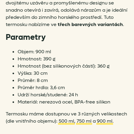
dvojitému uzávěru a promyšlenému designu se
snadno otevírá i zavírá, odolává nárazům a je ideální
především do zimního horského prostředí. Tuto
termosku nabízíme ve
třech barevných variantách
.
Parametry
Objem: 900 ml
Hmotnost: 390 g
Hmotnost (bez silikonových částí): 360 g
Výška: 30 cm
Průměr: 8 cm
Průměr hrdla: 3,6 cm
Udrží horské/studené: 24 h
Materiál: nerezová ocel, BPA-free silikon
Termosku máme dostupnou ve 3 různých velikostech
(dle vnitřního objemu):
500 ml
,
750 ml
a
900 ml
.