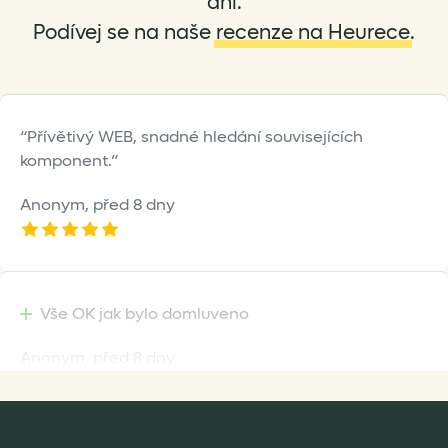
dní.
Podívej se na naše
recenze na Heurece
.
Přívětivý WEB, snadné hledání souvisejících
komponent.
Anonym,
před 8 dny
Vše OK jak bylo domluveno
Anonym,
před 8 dny