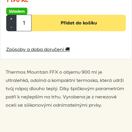
1 190
Kč
Skladem
Thermos
+
Přidat do košíku
termoska
-
Mountain
FFX
Způsoby a doba doručení 🚚
900
ml
množství
Thermos Mountain FFX o objemu 900 ml je
ultralehká, odolná a kompaktní termoska, která udrží
tvůj nápoj dlouho teplý. Díky špičkovým parametrům
patří k nejlepším na trhu. Vyrobena je z nerezové
oceli se silikonovými odnímatelnými prvky.