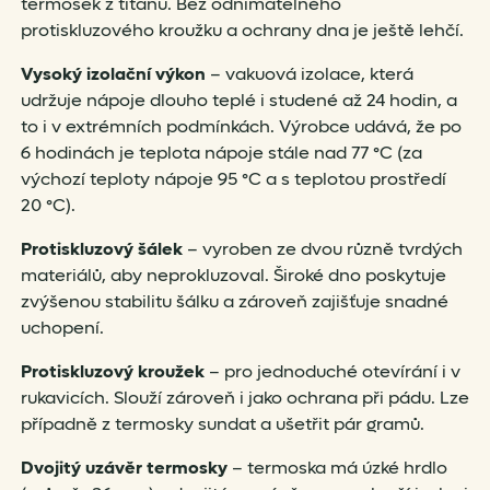
termosek z titanu. Bez odnímatelného
protiskluzového kroužku a ochrany dna je ještě lehčí.
Vysoký izolační výkon
– vakuová izolace, která
udržuje nápoje dlouho teplé i studené až 24 hodin, a
to i v extrémních podmínkách. Výrobce udává, že po
6 hodinách je teplota nápoje stále nad 77 °C (za
výchozí teploty nápoje 95 °C a s teplotou prostředí
20 °C).
Protiskluzový šálek
– vyroben ze dvou různě tvrdých
materiálů, aby neprokluzoval. Široké dno poskytuje
zvýšenou stabilitu šálku a zároveň zajišťuje snadné
uchopení.
Protiskluzový kroužek
– pro jednoduché otevírání i v
rukavicích. Slouží zároveň i jako ochrana při pádu. Lze
případně z termosky sundat a ušetřit pár gramů.
Dvojitý uzávěr termosky
– termoska má úzké hrdlo