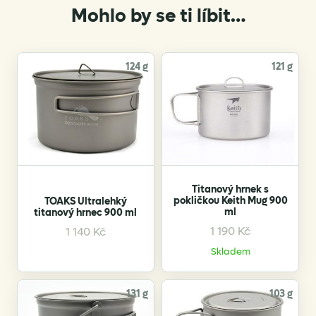
Mohlo by se ti líbit…
124 g
121 g
Titanový hrnek s
pokličkou Keith Mug 900
TOAKS Ultralehký
ml
titanový hrnec 900 ml
1 190
Kč
1 140
Kč
Skladem
131 g
103 g