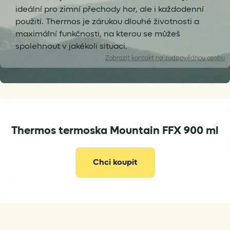
ideální pro zimní přechody hor, ale i každodenní
použití. Thermos je zárukou dlouhé životnosti a
maximální funkčnosti, na kterou se můžeš
spolehnout v jakékoli situaci.
Zobrazit
kontakt na zodpovědnou osobu
Thermos termoska Mountain FFX 900 ml
Chci koupit