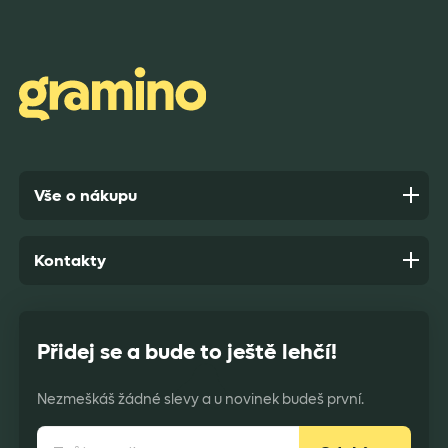
Rychlost dodání,kvalitní zboží které je bezpečně
zabaleno.
Anonym,
před 9 dny
Vše o nákupu
Kontakty
Přidej se a bude to ještě lehčí!
Nezmeškáš žádné slevy a u novinek budeš první.