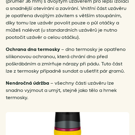
(průměr 36 mm) s dvojitým uzávěrem pro lepší izolaci
a snadnější otevírání a zavírání. Vnitřní část uzávěru
je opatřena dvojitým závitem s větším stoupáním,
díky tomu lze uzávěr povolit pouze o půl otáčky a
můžeš nalévat (u standardních uzávěrů je nutno
pootočit uzávěr o celou otáčku).
Ochrana dna termosky
– dno termosky je opatřeno
silikonovou ochranou, která chrání dno před
poškrábáním a zmírňuje nárazy při pádu. Tuto část
lze z termosky případně sundat a ušetřit pár gramů.
Nenáročná údržba
– všechny části uzávěru lze
snadno vyjmout a umýt, stejně jako tělo a hrnek
termosky.