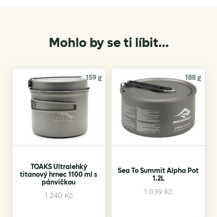
Mohlo by se ti líbit…
159 g
188 g
TOAKS Ultralehký
Sea To Summit Alpha Pot
titanový hrnec 1100 ml s
1.2L
pánvičkou
1 039
Kč
1 240
Kč