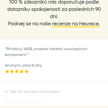
100 % zákazníků nás doporučuje podle
dotazníku spokojenosti za posledních 90
dní.
Podívej se na naše
recenze na Heurece
.
Přívětivý WEB, snadné hledání souvisejících
komponent.
Anonym,
před 8 dny
Vše OK jak bylo domluveno
Anonym,
před 9 dny