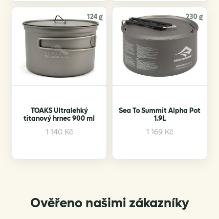
124 g
230 g
TOAKS Ultralehký
Sea To Summit Alpha Pot
titanový hrnec 900 ml
1.9L
1 140
Kč
1 169
Kč
Ověřeno našimi zákazníky