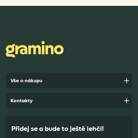
Rychlost dodání,kvalitní zboží které je bezpečně
zabaleno.
Anonym,
před 10 dny
Vše o nákupu
Kontakty
Přidej se a bude to ještě lehčí!