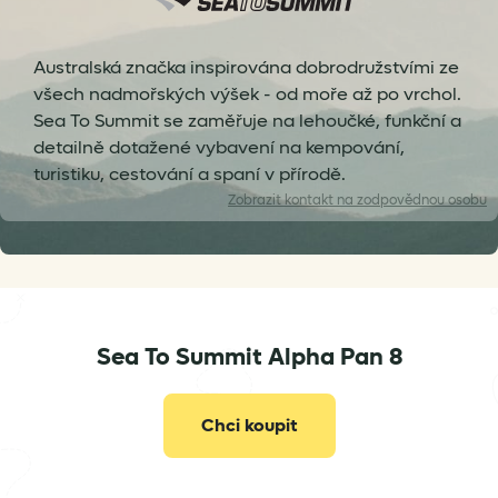
Australská značka inspirována dobrodružstvími ze
všech nadmořských výšek - od moře až po vrchol.
Sea To Summit se zaměřuje na lehoučké, funkční a
detailně dotažené vybavení na kempování,
turistiku, cestování a spaní v přírodě.
Zobrazit
kontakt na zodpovědnou osobu
Sea To Summit Alpha Pan 8
info@seatosummit.eu
Chci koupit