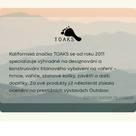
Kalifornská značka TOAKS se od roku 2011
specializuje výhradně na designování a
konstruování titanového vybavení na vaření –
hrnce, vařiče, stanové kolíky, závětří a další
doplňky. Za své produkty již několikrát získala
ocenění na prestižních výstavách Outdoor.
Zobrazit
kontakt na výrobce
info@toaksoutdoor.com