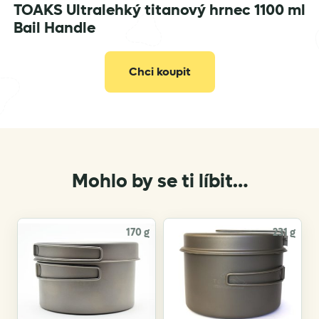
TOAKS Ultralehký titanový hrnec 1100 ml
Bail Handle
Chci koupit
Mohlo by se ti líbit…
170 g
231 g