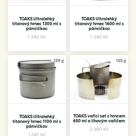
TOAKS Ultralehký
TOAKS Ultralehký
titanový hrnec 1300 ml s
titanový hrnec 1600 ml s
pánvičkou
pánvičkou
1 340
Kč
1 340
Kč
159 g
155 g
TOAKS vařící set s hrncem
TOAKS Ultralehký
650 ml a lihovým vařičem
titanový hrnec 1100 ml s
pánvičkou
2 390
Kč
1 240
Kč