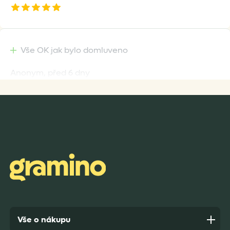
Vše OK jak bylo domluveno
Anonym,
před 6 dny
Rychlost dodání,kvalitní zboží které je bezpečně
zabaleno.
Anonym,
před 7 dny
Vše o nákupu