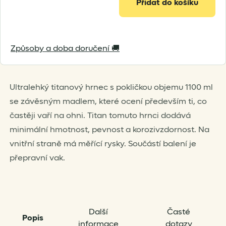
Přidat do košíku
Způsoby a doba doručení 🚚
Ultralehký titanový hrnec s pokličkou objemu 1100 ml
se závěsným madlem, které ocení především ti, co
častěji vaří na ohni. Titan tomuto hrnci dodává
minimální hmotnost, pevnost a korozivzdornost. Na
vnitřní straně má měřící rysky. Součástí balení je
přepravní vak.
Další
Časté
Popis
informace
dotazy