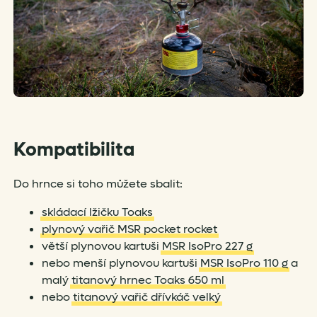
Kompatibilita
Do hrnce si toho můžete sbalit:
skládací lžičku Toaks
plynový vařič MSR pocket rocket
větší plynovou kartuši
MSR IsoPro 227 g
nebo menší plynovou kartuši
MSR IsoPro 110 g
a
malý
titanový hrnec Toaks 650 ml
nebo
titanový vařič dřívkáč velký