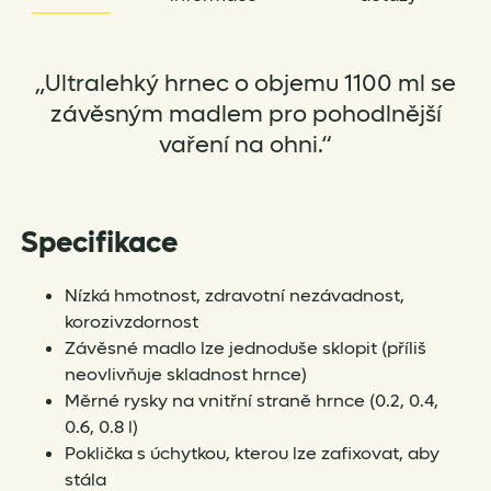
„Ultralehký hrnec o objemu 1100 ml se
závěsným madlem pro pohodlnější
vaření na ohni.“
Specifikace
Nízká hmotnost, zdravotní nezávadnost,
korozivzdornost
Závěsné madlo lze jednoduše sklopit (příliš
neovlivňuje skladnost hrnce)
Měrné rysky na vnitřní straně hrnce (0.2, 0.4,
0.6, 0.8 l)
Poklička s úchytkou, kterou lze zafixovat, aby
stála