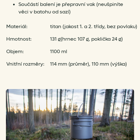
Součástí balení je přepravní vak (neušpiníte
věci v batohu od sazí)
Materiál:
titan (jakost 1. a 2. třídy, bez povlaku)
Hmotnost:
131 g(hrnec 107 g, poklička 24 g)
Objem:
1100 ml
Vnitřní rozměry:
114 mm (průměr), 110 mm (výška)