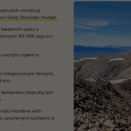
opruzích umožňují
ain Gear Shoulder Pocket
.
a bederním pásu z
olnými #5 YKK zipy a s
se suchým zipem a
na integrovaným tenkým,
3 cm.
í kompresní popruhy pro
.
iálu Hardline with
s uzavřenými buňkami a