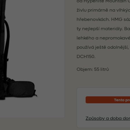
od Hyperlite Mountain G
živlu primárně na vlhký
hřebenovkách. HMG sáz
ty nejlepší materiály. 
lehkého a nepromokavé
používá ještě odolnější,
DCH150.
Objem: 55 litrů
Tento pr
Způsoby a doba dor