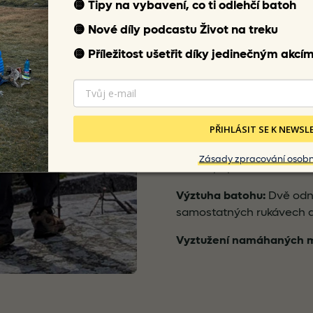
🟡
Tipy na vybavení, co ti odlehčí batoh
síťovinou.
🟡 Nové díly p
odcastu
Život na treku
Poutka:
Poutka pro připev
🟡 Příležitost ušetřit
díky jedinečným akcí
ramenními popruhy pro z
Horní kompresní popruh:
navržen pro zajištění či 
apod.).
PŘIHLÁSIT SE K NEWS
Hrudní popruh:
Vertikálně
Zásady zpracování osobn
hrudní popruh se samo-n
Výztuha batohu:
Dvě odní
samostatných rukávech a
Vyztužení namáhaných m