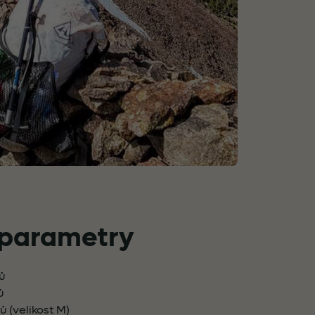
 parametry
rů
ů
 (velikost M)