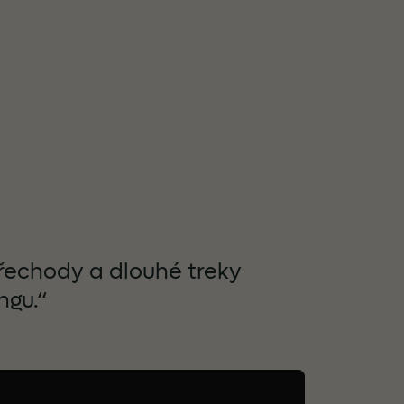
přechody a dlouhé treky
ngu.“