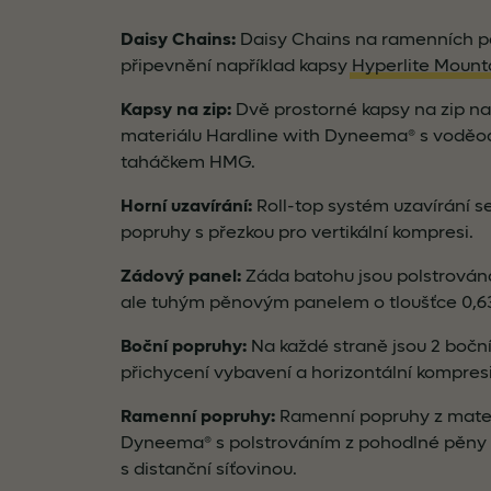
Daisy Chains:
Daisy Chains na ramenních p
připevnění například kapsy
Hyperlite Mount
Kapsy na zip:
Dvě prostorné kapsy na zip n
materiálu Hardline with Dyneema® s voděod
taháčkem HMG.
Horní uzavírání:
Roll-top systém uzavírání 
popruhy s přezkou pro vertikální kompresi.
Zádový panel:
Záda batohu jsou polstrová
ale tuhým pěnovým panelem o tloušťce 0,6
Boční popruhy:
Na každé straně jsou 2 bočn
přichycení vybavení a horizontální kompresi
Ramenní popruhy:
Ramenní popruhy z mater
Dyneema® s polstrováním z pohodlné pěny 
s distanční síťovinou.