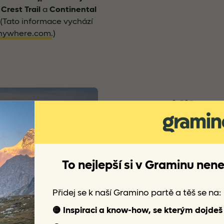
 Crest Trail
a
Continental
 (Tato informace vychází
nywhere.com
.)
Specifikac
Vnější kapsy:
Velká zadní
síťoviny s pružným leme
To nejlepší si v Graminu ne
Prostor pro hydrovak:
Uvn
35,6 cm na hydrovak a po
pak otvor pro hadičku h
Přidej se k naší Gramino partě a těš se na:
🟡 Inspiraci a know-how, se kterým dojdeš
Bederní pás a bederní po
ale příjemnou pěnou s uz