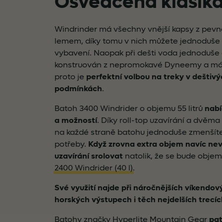
Osvědčená klasik
Windrinder má všechny vnější kapsy z pevn
lemem, díky tomu v nich můžete jednoduše 
vybavení. Naopak při dešti voda jednoduše 
konstruován z nepromokavé Dyneemy a má 
proto je
perfektní volbou na treky v deštiv
podmínkách
.
Batoh 3400 Windrider o objemu 55 litrů
nabí
a možností
. Díky roll-top uzavírání a dvě
na každé straně batohu jednoduše zmenšíte
potřeby.
Když zrovna extra objem navíc nev
uzavírání srolovat
natolik, že se bude obje
2400 Windrider (40 l)
.
Své využití najde při náročnějších víkendov
horských výstupech i těch nejdelších trecí
Batohy značky Hyperlite Mountain Gear
pat