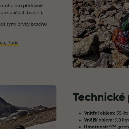
 batohu pro přídavné
ou součástí balení).
našitými prvky batohu
rsa
,
Pods
.
Technické
Vnitřní objem:
55 lit
Vnější objem:
9,8 litr
Hmotnost:
976 gramů