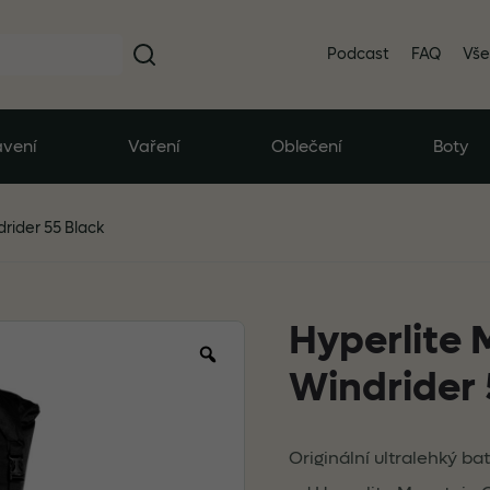
Podcast
FAQ
Vše
vení
Vaření
Oblečení
Boty
rider 55 Black
Hyperlite
Zoom
Windrider 
Originální ultralehký b