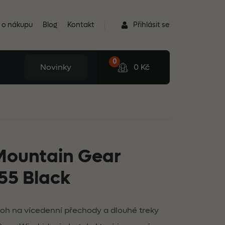
Přihlásit se
 o nákupu
Blog
Kontakt
0
Novinky
0
Kč
 Mountain Gear
55 Black
atoh na vícedenní přechody a dlouhé treky