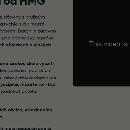
a od HMG
é síťoviny s pružným
a rychle sušit mokré
odteče. Batoh je zároveň
podlepené švy, a právě
ých oblastech a vlhkých
dne širokou škálu využití
ma kompresním popruhům
 nebo zvětšíte objem dle
yužijete, můžete roll-top
m podobat batohu
ých akcích, vícedenních
ch.
ří mezi nejpoužívanější