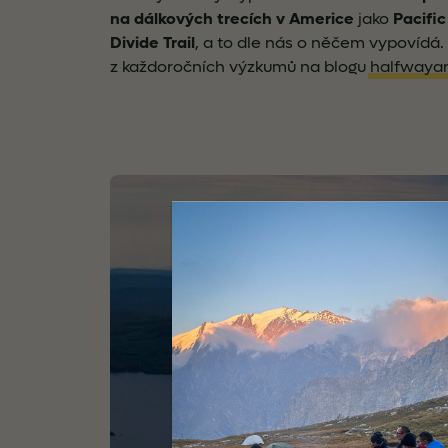
na dálkových trecích v Americe
jako
Pacific
Divide Trail
, a to dle nás o něčem vypovídá.
z každoročních výzkumů na blogu
halfwaya