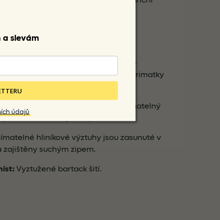
nění cepínu a centrální poutko mezi
m a slevám
vednutí batohu.
Horní kompresní popruh ve tvaru Y –
připevnění vybavení (bundy, stanu, karimatky
LETTERU
 posouvatelný, nastavitelný a odnímatelný
ích údajů
apínacím elastickým popruhem.
matelné hliníkové výztuhy jsou zasunuté v
 zajištěny suchým zipem.
íst:
Vyztužené bartack šití.