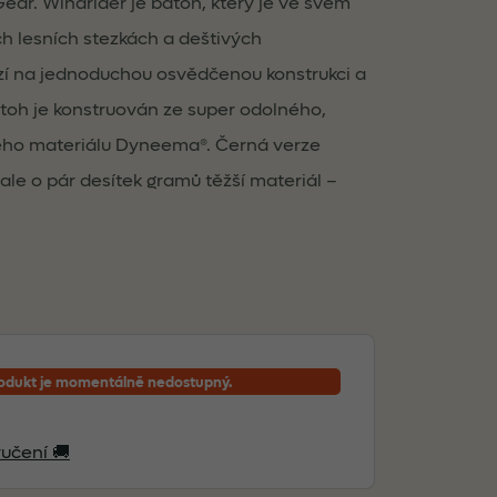
ear. Windrider je batoh, který je ve svém
ch lesních stezkách a deštivých
í na jednoduchou osvědčenou konstrukci a
Batoh je konstruován ze super odolného,
ho materiálu Dyneema®. Černá verze
 ale o pár desítek gramů těžší materiál –
odukt je momentálně nedostupný.
učení 🚚