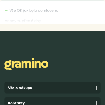
Vše OK jak bylo domluveno
Anonym,
před 6 dny
Rychlost dodání,kvalitní zboží které je bezpečně
zabaleno.
Anonym,
před 7 dny
Vše o nákupu
Kontakty