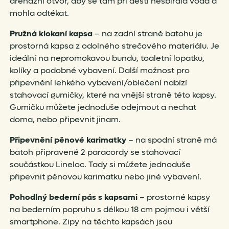
drenážní otvor, aby se tam při dešti nesbírala voda a
mohla odtékat.
Pružná klokaní kapsa
– na zadní straně batohu je
prostorná kapsa z odolného strečového materiálu. Je
ideální na nepromokavou bundu, toaletní lopatku,
kolíky a podobné vybavení. Další možnost pro
připevnění lehkého vybavení/oblečení nabízí
stahovací gumičky, které na vnější straně této kapsy.
Gumičku můžete jednoduše odejmout a nechat
doma, nebo připevnit jinam.
Připevnění pěnové karimatky
– na spodní straně má
batoh připravené 2 paracordy se stahovací
součástkou Lineloc. Tady si můžete jednoduše
připevnit pěnovou karimatku nebo jiné vybavení.
Pohodlný bederní pás s kapsami
– prostorné kapsy
na bederním popruhu s délkou 18 cm pojmou i větší
smartphone. Zipy na těchto kapsách jsou