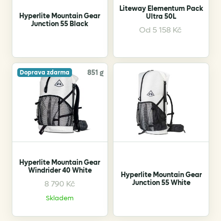
Liteway Elementum Pack
Hyperlite Mountain Gear
Ultra 50L
Junction 55 Black
This
Od
5 158
Kč
product
has
multiple
variants.
851 g
Doprava zdarma
The
options
may
be
chosen
on
the
Hyperlite Mountain Gear
product
Windrider 40 White
Hyperlite Mountain Gear
page
Junction 55 White
8 790
Kč
This
product
Skladem
has
multiple