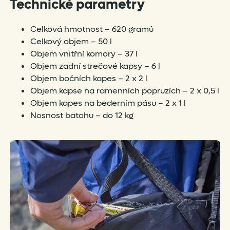
Technické parametry
Celková hmotnost – 620 gramů
Celkový objem – 50 l
Objem vnitřní komory – 37 l
Objem zadní strečové kapsy – 6 l
Objem bočních kapes – 2 x 2 l
Objem kapse na ramenních popruzích – 2 x 0,5 l
Objem kapes na bederním pásu – 2 x 1 l
Nosnost batohu – do 12 kg