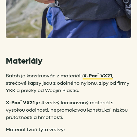
Materiály
®
Batoh je konstruován z materiálu
X-Pac
VX21
,
strečové kapsy jsou z odolného nylonu, zipy od firmy
YKK a přezky od Woojin Plastic.
®
X-Pac
VX21
je 4 vrstvý laminovaný materiál s
vysokou odolností, nepromokavou konstrukcí, nízkou
průtažností a hmotností.
Materiál tvoří tyto vrstvy: