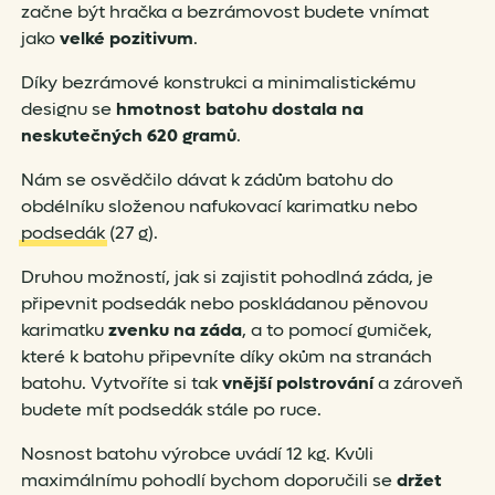
začne být hračka a bezrámovost budete vnímat
jako
velké pozitivum
.
Díky bezrámové konstrukci a minimalistickému
designu se
hmotnost batohu dostala na
neskutečných 620 gramů
.
Nám se osvědčilo dávat k zádům batohu do
obdélníku složenou nafukovací karimatku nebo
podsedák
(27 g).
Druhou možností, jak si zajistit pohodlná záda, je
připevnit podsedák nebo poskládanou pěnovou
karimatku
zvenku na záda
, a to pomocí gumiček,
které k batohu připevníte díky okům na stranách
batohu. Vytvoříte si tak
vnější polstrování
a zároveň
budete mít podsedák stále po ruce.
Nosnost batohu výrobce uvádí 12 kg. Kvůli
maximálnímu pohodlí bychom doporučili se
držet