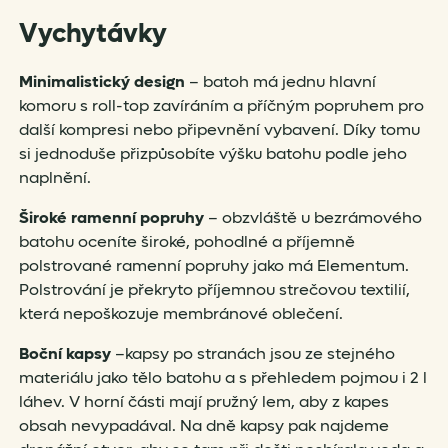
Vychytávky
Minimalistický design
– batoh má jednu hlavní
komoru s roll-top zavíráním a příčným popruhem pro
další kompresi nebo připevnění vybavení. Díky tomu
si jednoduše přizpůsobíte výšku batohu podle jeho
naplnění.
Široké ramenní popruhy
– obzvláště u bezrámového
batohu oceníte široké, pohodlné a příjemně
polstrované ramenní popruhy jako má Elementum.
Polstrování je překryto příjemnou strečovou textilií,
která nepoškozuje membránové oblečení.
Boční kapsy
–kapsy po stranách jsou ze stejného
materiálu jako tělo batohu a s přehledem pojmou i 2 l
láhev. V horní části mají pružný lem, aby z kapes
obsah nevypadával. Na dně kapsy pak najdeme