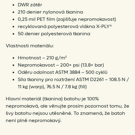
DWR zátěr
210 denier nylonová tkanina
0,25 mil PET film (zajišťuje nepromokavost)
recyklovaná polyesterová vlákna X-PLY®
50 denier polyesterová tkanina
Vlastnosti materiálu:
Hmotnost – 210 g/m²
Nepromokavost – 200+ psi (13.8+ bar)
Oděru odolnost ASTM 3884 – 500 cyklů
Síla tkaniny pro roztržení ASTM D2261 – 108.5 N /
11 kg (warp), 76.5 N / 7.8 kg (fill)
Hlavní materiál (tkanina) batohu je 100%
nepromokavá, ale věnujte prosím pozornost tomu, že
švy batohu nejsou utěsněné. To znamená, že batoh
není plně nepromokavý.