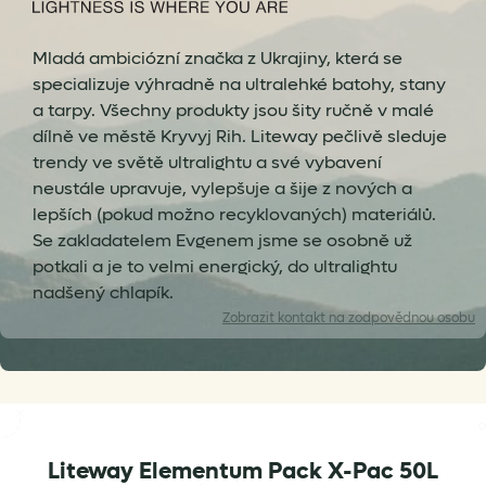
Mladá ambiciózní značka z Ukrajiny, která se
specializuje výhradně na ultralehké batohy, stany
a tarpy. Všechny produkty jsou šity ručně v malé
dílně ve městě Kryvyj Rih. Liteway pečlivě sleduje
trendy ve světě ultralightu a své vybavení
neustále upravuje, vylepšuje a šije z nových a
lepších (pokud možno recyklovaných) materiálů.
Se zakladatelem Evgenem jsme se osobně už
potkali a je to velmi energický, do ultralightu
nadšený chlapík.
Zobrazit
kontakt na zodpovědnou osobu
Liteway Elementum Pack X-Pac 50L