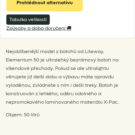
Prohlédnout alternativu
Tabulka velikostí
Způsoby a doba doručení 🚚
Nejoblíbenější model z batohů od Liteway.
Elementum 50 je ultralehký bezrámový batoh na
víkendové přechody. Pokud se ale ultralightu
věnujete již delší dobu a výbavu máte opravdu
vyladěnou, zvládnete s ním i delší treky. Batoh je
konstruován z lehkého, oděru odolného a
nepromokavého laminovaného materiálu X-Pac.
Objem: 50 litrů