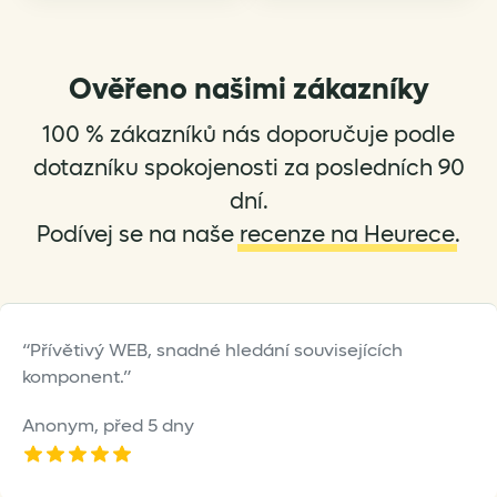
variants.
The
options
Ověřeno našimi zákazníky
may
be
100 % zákazníků nás doporučuje podle
chosen
dotazníku spokojenosti za posledních 90
on
dní.
the
Podívej se na naše
recenze na Heurece
.
product
page
Přívětivý WEB, snadné hledání souvisejících
komponent.
Anonym,
před 5 dny