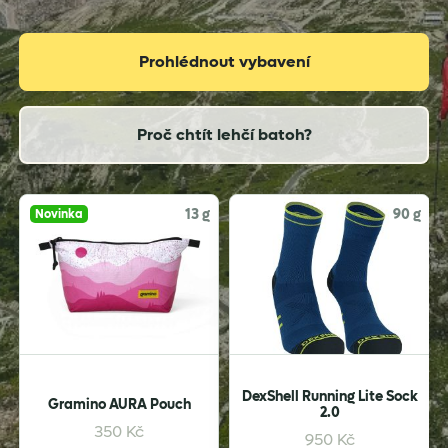
Prohlédnout vybavení
Proč chtít lehčí batoh?
g
13 g
90 g
Novinka
DexShell Running Lite Sock
Gramino AURA Pouch
2.0
350
Kč
950
Kč