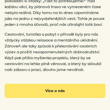
pokládání si otázky: „Fakt to potřebujeme?“ nad
každou věcí, by plánová trasa ve vymezeném čase
nebyla reálná. Díky tomu na to dnes vzpomínáme
jako na jednu z nejvydařenějších cest. Tohle je pouze
jeden z mnoha důvodů, proč nás ultralight tolik baví.
Cestování, turistika a pobyt v přírodě byly pro nás
vždycky otázkou relaxace a mentálního uklidnění.
Zároveň ale taky způsob k překonávání osobních
výzev a prožití nezapomenutelných dobrodružství.
Když pak přišla myšlenka projektu, který by se
cestování na lehko plně věnoval, a který by skloubil
naši zábavu s prací, dlouho jsme neváhali.
Více o nás