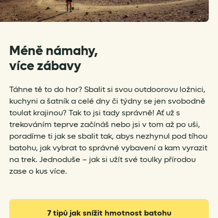
Méně námahy,
více zábavy
Táhne tě to do hor? Sbalit si svou outdoorovu ložnici,
kuchyni a šatník a celé dny či týdny se jen svobodně
toulat krajinou? Tak to jsi tady správně! Ať už s
trekováním teprve začínáš nebo jsi v tom až po uši,
poradíme ti jak se sbalit tak, abys
nezhynul pod tíhou
batohu, jak vybrat to správné vybavení a kam vyrazit
na trek. Jednoduše – jak si užít své toulky přírodou
zase o kus více.
7 tipů jak snížit hmotnost batohu