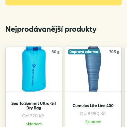
Nejprodávanější produkty
30 g
705 g
Doprava zdarma
Sea To Summit Ultra-Sil
Cumulus Lite Line 400
Dry Bag
Od
8 990
Kč
Od
320
Kč
Skladem
Skladem