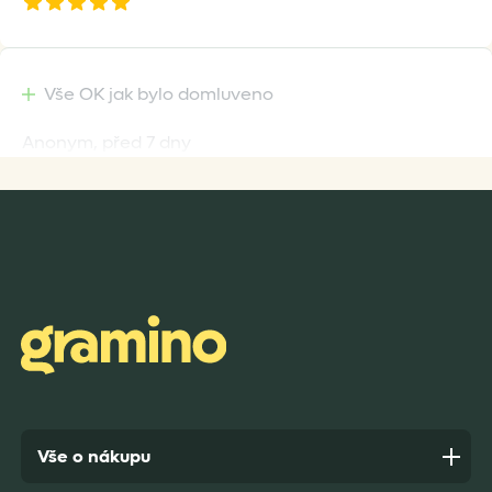
Vše OK jak bylo domluveno
Anonym,
před 7 dny
Rychlost dodání,kvalitní zboží které je bezpečně
zabaleno.
Anonym,
před 8 dny
Vše o nákupu