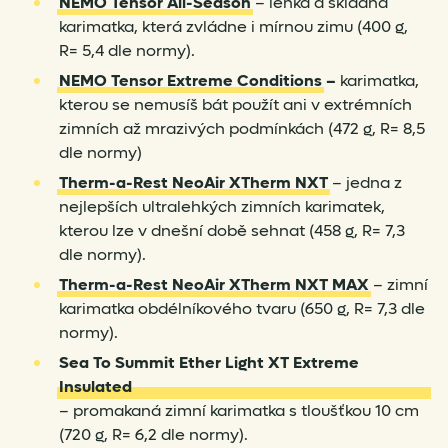
NEMO Tensor All-Season
– lehká a skladná
karimatka, která zvládne i mírnou zimu (400 g,
R= 5,4 dle normy).
NEMO Tensor Extreme Conditions
–
karimatka,
kterou se nemusíš bát použít ani v extrémních
zimních až mrazivých podmínkách (472 g, R= 8,5
dle normy)
Therm-a-Rest NeoAir XTherm NXT
– jedna z
nejlepších ultralehkých zimních karimatek,
kterou lze v dnešní době sehnat (458 g, R= 7,3
dle normy).
Therm-a-Rest NeoAir XTherm NXT MAX
– zimní
karimatka obdélníkového tvaru (650 g, R= 7,3 dle
normy).
Sea To Summit Ether Light XT Extreme
Insulated
– promakaná zimní karimatka s tloušťkou 10 cm
(720 g, R= 6,2 dle normy).