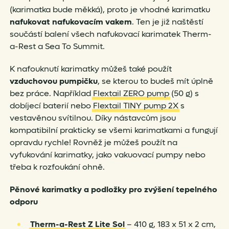
(karimatka bude měkká), proto je vhodné karimatku
nafukovat nafukovacím vakem
. Ten je již naštěstí
součástí balení všech nafukovací karimatek Therm-
a-Rest a Sea To Summit.
K nafouknutí karimatky můžeš také použít
vzduchovou pumpičku
, se kterou to budeš mít úplně
bez práce. Například
Flextail ZERO pump
(50 g) s
dobíjecí baterií nebo
Flextail TINY pump 2X
s
vestavěnou svítilnou. Díky nástavcům jsou
kompatibilní prakticky se všemi karimatkami a fungují
opravdu rychle! Rovněž je můžeš použít na
vyfukování karimatky, jako vakuovací pumpy nebo
třeba k rozfoukání ohně.
Pěnové karimatky a podložky pro zvýšení tepelného
odporu
Therm-a-Rest Z Lite Sol
– 410 g, 183 x 51 x 2 cm,