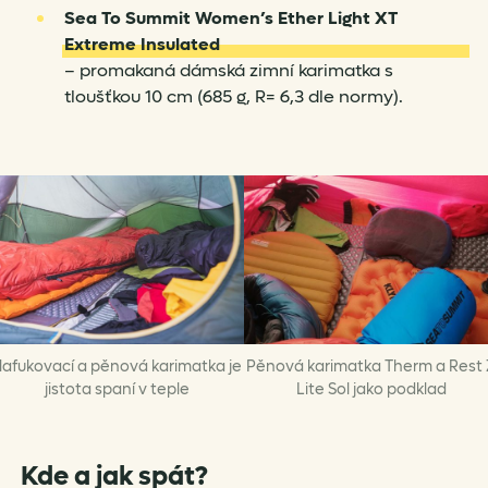
Sea To Summit Women’s Ether Light XT
Extreme Insulated
– promakaná dámská zimní karimatka s
tloušťkou 10 cm (685 g, R= 6,3 dle normy).
afukovací a pěnová karimatka je
Pěnová karimatka Therm a Rest 
jistota spaní v teple
Lite Sol jako podklad
Kde a jak spát?