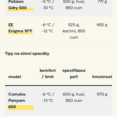
Patizon
-5 °C /
500 g, husí,
771 g
Gdry 500
-10 °C
850 cuin
EE
-6 °C /
525 g,
692 g
Enigma 10°F
-12 °C
kachní, 850
cuin
Tipy na zimní spacáky
komfort
specifikace
model
/ limit
peří
hmotnost
Cumulus
-6 °C /
600 g, husí,
970 g
Panyam
-13 °C
850 cuin
600