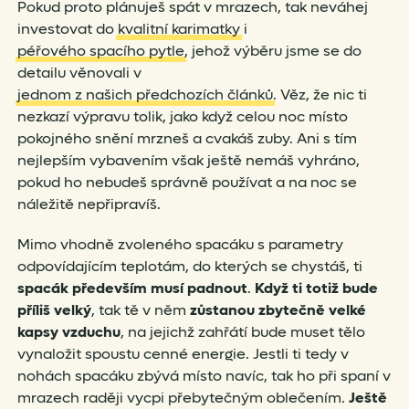
Pokud proto plánuješ spát v mrazech, tak neváhej
investovat do
kvalitní karimatky
i
péřového spacího pytle
, jehož výběru jsme se do
detailu věnovali v
jednom z našich předchozích článků
. Věz, že nic ti
nezkazí výpravu tolik, jako když celou noc místo
pokojného snění mrzneš a cvakáš zuby. Ani s tím
nejlepším vybavením však ještě nemáš vyhráno,
pokud ho nebudeš správně používat a na noc se
náležitě nepřipravíš.
Mimo vhodně zvoleného spacáku s parametry
odpovídajícím teplotám, do kterých se chystáš, ti
spacák především musí padnout
.
Když ti totiž bude
příliš velký
, tak tě v něm
zůstanou zbytečně velké
kapsy vzduchu
, na jejichž zahřátí bude muset tělo
vynaložit spoustu cenné energie. Jestli ti tedy v
nohách spacáku zbývá místo navíc, tak ho při spaní v
mrazech raději vycpi přebytečným oblečením.
Ještě