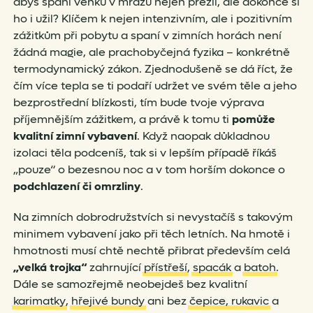
abys spaní venku v mrazu nejen přežil, ale dokonce si
ho i užil? Klíčem k nejen intenzivním, ale i pozitivním
zážitkům při pobytu a spaní v zimních horách není
žádná magie, ale prachobyčejná fyzika – konkrétně
termodynamický zákon. Zjednodušeně se dá říct, že
čím více tepla se ti podaří udržet ve svém těle a jeho
bezprostřední blízkosti, tím bude tvoje výprava
příjemnějším zážitkem, a právě k tomu ti
pomůže
kvalitní zimní vybavení
. Když naopak důkladnou
izolaci těla podceníš, tak si v lepším případě říkáš
„pouze“ o bezesnou noc a v tom horším dokonce o
podchlazení či omrzliny
.
Na zimních dobrodružstvích si nevystačíš s takovým
minimem vybavení jako při těch letních. Na hmotě i
hmotnosti musí chtě nechtě přibrat především celá
„velká trojka“
zahrnující
přístřeší
,
spacák
a
batoh
.
Dále se samozřejmě neobejdeš bez kvalitní
karimatky
,
hřejivé bundy
ani bez
čepice, rukavic
a