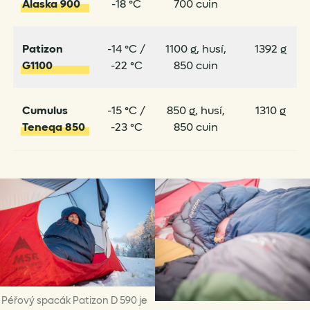
Alaska 900
-18 °C
700 cuin
Patizon
-14 °C /
1100 g, husí,
1392 g
G1100
-22 °C
850 cuin
Cumulus
-15 °C /
850 g, husí,
1310 g
Teneqa 850
-23 °C
850 cuin
Péřový spacák Patizon D 590 je