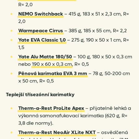
R= 2,0
NEMO Switchback
– 415 g, 183 x 51 x 2,3 cm, R=
2,0
Warmpeace Cirrus
– 385 g, 185 x 55 cm, R= 2,2
Yate EVA Classic 1,0
– 275 g, 190 x 50 x 1 cm, R=
1,5
Yate Alu Matte 180/50
– 100 g, 180 x 50 x 0,3 cm
nebo
190 x 60 x 0,3 cm
, R= 0,5
Pěnová karimatka EVA 3 mm
– 78 g, 50-200 cm
x 50 cm, R= 0,5
Teplejší třísezónní karimatky
Therm-a-Rest ProLite Apex
– přijatelně lehká a
výkonná samonafukovací karimatka (620 g, R=
3,8 dle normy).
Therm-a-Rest NeoAir XLite NXT
– osvědčená