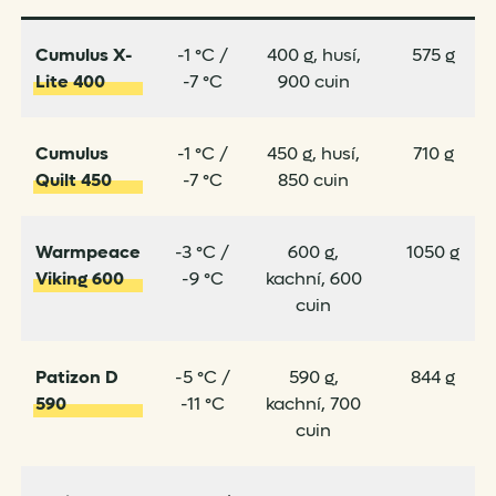
Cumulus X-
-1 °C /
400 g, husí,
575 g
Lite 400
-7 °C
900 cuin
Cumulus
-1 °C /
450 g, husí,
710 g
Quilt 450
-7 °C
850 cuin
Warmpeace
-3 °C /
600 g,
1050 g
Viking 600
-9 °C
kachní, 600
cuin
Patizon D
-5 °C /
590 g,
844 g
590
-11 °C
kachní, 700
cuin