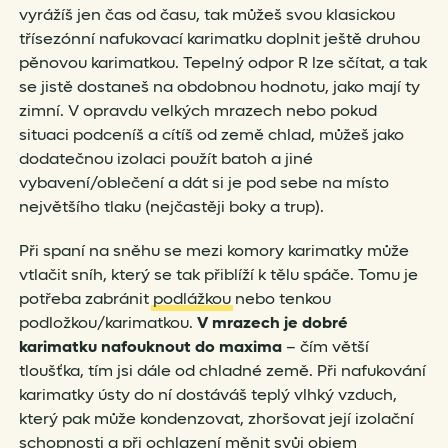
vyrážíš jen čas od času, tak můžeš svou klasickou
třísezónní nafukovací karimatku doplnit ještě druhou
pěnovou karimatkou. Tepelný odpor R lze sčítat, a tak
se jistě dostaneš na obdobnou hodnotu, jako mají ty
zimní. V opravdu velkých mrazech nebo pokud
situaci podceníš a cítíš od země chlad, můžeš jako
dodatečnou izolaci použít batoh a jiné
vybavení/oblečení a dát si je pod sebe na místo
největšího tlaku (nejčastěji boky a trup).
Při spaní na sněhu se mezi komory karimatky může
vtlačit sníh, který se tak přiblíží k tělu spáče. Tomu je
potřeba zabránit
podlážkou
nebo tenkou
podložkou/karimatkou.
V mrazech je dobré
karimatku nafouknout do maxima
– čím větší
tloušťka, tím jsi dále od chladné země. Při nafukování
karimatky ústy do ní dostáváš teplý vlhký vzduch,
který pak může kondenzovat, zhoršovat její izolační
schopnosti a při ochlazení měnit svůj objem