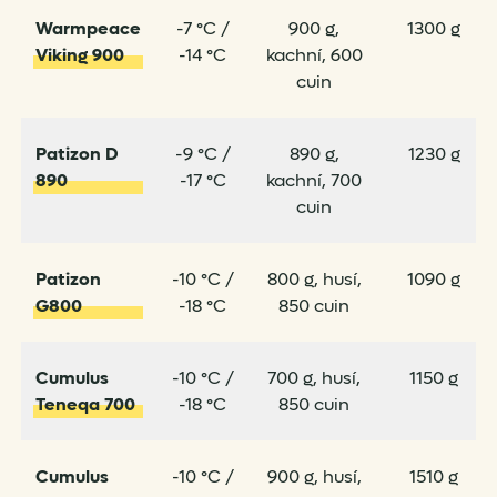
Warmpeace
-7 °C /
900 g,
1300 g
Viking 900
-14 °C
kachní, 600
cuin
Patizon D
-9 °C /
890 g,
1230 g
890
-17 °C
kachní, 700
cuin
Patizon
-10 °C /
800 g, husí,
1090 g
G800
-18 °C
850 cuin
Cumulus
-10 °C /
700 g, husí,
1150 g
Teneqa 700
-18 °C
850 cuin
Cumulus
-10 °C /
900 g, husí,
1510 g