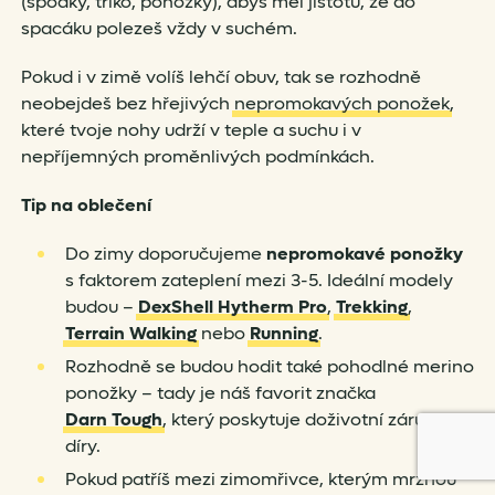
(spodky, triko, ponožky), abys měl jistotu, že do
spacáku polezeš vždy v suchém.
Pokud i v zimě volíš lehčí obuv, tak se rozhodně
neobejdeš bez hřejivých
nepromokavých ponožek
,
které tvoje nohy udrží v teple a suchu i v
nepříjemných proměnlivých podmínkách.
Tip na oblečení
Do zimy doporučujeme
nepromokavé ponožky
s faktorem zateplení mezi 3-5. Ideální modely
budou –
DexShell Hytherm Pro
,
Trekking
,
Terrain Walking
nebo
Running
.
Rozhodně se budou hodit také pohodlné merino
ponožky – tady je náš favorit značka
Darn Tough
, který poskytuje doživotní záruku na
díry.
Pokud patříš mezi zimomřivce, kterým mrznou