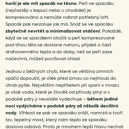
horší je ale mít spacák na těsno
. Peří ve spacáku
(nejčastěji v kapuci nebo u chodidel) je
kompresováno a nemůže nabrat potřebný loft.
Spacák pak neizoluje jak má. Snaž se ve spacáku
zbytečně nevrtět a minimalizovat otáčení
. Pokaždé,
když se se spacákem otočíš a peří kompresované
pod tíhou těla se dostane nahoru, přijdeš o část
drahocenného tepla a do doby, než se peří zase
načechrá, můžeš pociťovat chlad.
Jednou z běžných chyb, které se většina zimních
spáčů dopouští, je útěk před zimou co nejhloub do
útrob pytle. Největším nepřítelem při spaní v mrazu
je však voda, které je člověk od přírody plný a v
podobě páry ji neustále vydechuje –
během jediné
noci vydýcháme v podobě páry až několik decilitrů
vody
. Vlhkost se pak ve spacáku sráží, namrzá a tvoří
tzv. tepelný most, který nám teplo ze spacáku
doslova odsává. Proto je mnohem lepší hlavu nechat