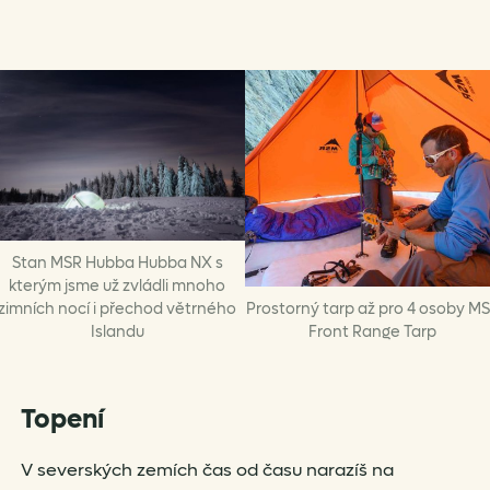
Stan MSR Hubba Hubba NX s
kterým jsme už zvládli mnoho
zimních nocí i přechod větrného
Prostorný tarp až pro 4 osoby M
Islandu
Front Range Tarp
Topení
V severských zemích čas od času narazíš na