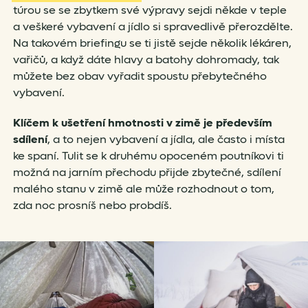
túrou se se zbytkem své výpravy sejdi někde v teple
a veškeré vybavení a jídlo si spravedlivě přerozdělte.
Na takovém briefingu se ti jistě sejde několik lékáren,
vařičů, a když dáte hlavy a batohy dohromady, tak
můžete bez obav vyřadit spoustu přebytečného
vybavení.
Klíčem k ušetření hmotnosti v zimě je především
sdílení
, a to nejen vybavení a jídla, ale často i místa
ke spaní. Tulit se k druhému opoceném poutníkovi ti
možná na jarním přechodu přijde zbytečné, sdílení
malého stanu v zimě ale může rozhodnout o tom,
zda noc prosníš nebo probdíš.