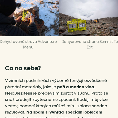
Dehydrovaná strava Adventure
Dehydrovaná strana Summit T
Menu
Eat
Co na sebe?
V zimních podmínkách výborně fungují osvědčené
přírodní materiály, jako je
peří a merino vlna
.
Nejdůležitější je především zůstat v suchu. Proto se
snaž předejít zbytečnému zpocení. Raději měj více
vrstev, pomocí kterých můžeš míru izolace snadno
regulovat.
Na spaní si vyhraď speciální oblečen
í