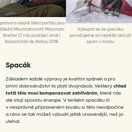
právní a stejně šílení parťáci jsou
důležití Mountainsmith Mountain
Vykopat se ze spacáku
Shelter LT nás podržel i zimě |
považujeme za nejtěžší úkol při
Kazachstán lle Alatau 2018
spaní v mrazu
Spacák
Základem každé výpravy je kvalitní spánek a pro
zimní dobrodružství to platí dvojnásob. Veškerý
chlad
totiž tělo musí kompenzovat zahříváním
, které nás
ale stojí spoustu energie. V tenkém spacáku či
v nesprávně připraveném bivaku si tělo neodpočine
a ráno se tak můžeš vzbudit ještě unavenější, než jsi
ulehal.