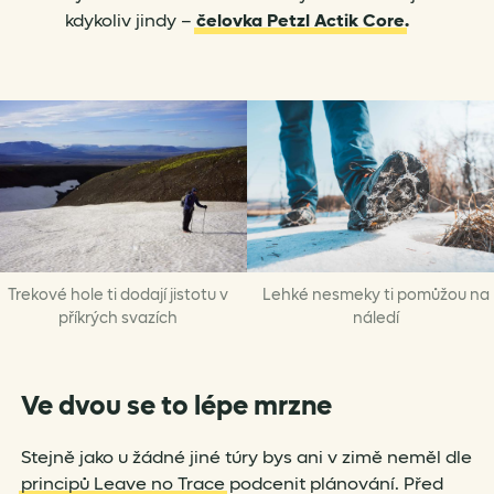
kdykoliv jindy –
čelovka Petzl Actik Core
.
Trekové hole ti dodají jistotu v
Lehké nesmeky ti pomůžou na
příkrých svazích
náledí
Ve dvou se to lépe mrzne
Stejně jako u žádné jiné túry bys ani v zimě neměl dle
principů Leave no Trace
podcenit plánování. Před