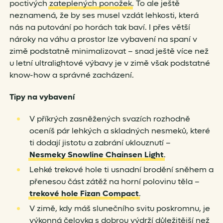
poctivých
zateplených ponožek
. To ale ještě
neznamená, že by ses musel vzdát lehkosti, která
nás na putování po horách tak baví. I přes větší
nároky na váhu a prostor lze vybavení na spaní v
zimě podstatně minimalizovat – snad ještě více než
u letní ultralightové výbavy je v zimě však podstatné
know-how a správné zacházení.
Tipy
na vybavení
V příkrých zasněžených svazích rozhodně
oceníš pár lehkých a skladných nesmeků, které
ti dodají jistotu a zabrání uklouznutí –
Nesmeky Snowline Chainsen Light
.
Lehké trekové hole ti usnadní brodění sněhem a
přenesou část zátěž na horní polovinu těla –
trekové hole Fizan Compact
.
V zimě, kdy máš slunečního svitu poskromnu, je
výkonná čelovka s dobrou výdrží důležitější než