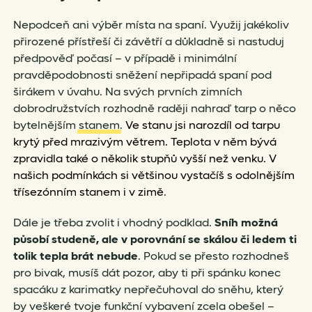
Nepodceň ani výběr místa na spaní. Využij jakékoliv
přirozené přístřeší či závětří a důkladně si nastuduj
předpověď počasí – v případě i minimální
pravděpodobnosti sněžení nepřipadá spaní pod
širákem v úvahu. Na svých prvních zimních
dobrodružstvích rozhodně raději nahraď tarp o něco
bytelnějším
stanem
.
Ve stanu jsi narozdíl od tarpu
krytý před mrazivým větrem. Teplota v něm bývá
zpravidla také o několik stupňů vyšší než venku. V
našich podmínkách si většinou vystačíš s odolnějším
třísezónním stanem i v zimě
.
Dále je třeba zvolit i vhodný podklad.
Sníh možná
působí studeně, ale v porovnání se skálou či ledem ti
tolik tepla brát nebude
. Pokud se přesto rozhodneš
pro bivak, musíš dát pozor, aby ti při spánku konec
spacáku z karimatky nepřečuhoval do sněhu, který
by veškeré tvoje funkční vybavení zcela obešel –