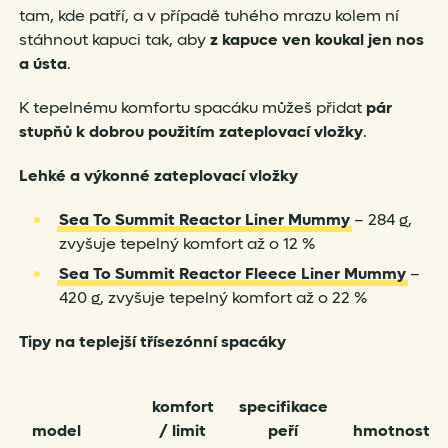
tam, kde patří, a v případě tuhého mrazu kolem ní
stáhnout kapuci tak, aby
z kapuce ven koukal jen nos
a ústa
.
K tepelnému komfortu spacáku můžeš přidat
pár
stupňů k dobrou použitím
zateplovací vložky
.
Lehké a výkonné zateplovací vložky
Sea To Summit Reactor Liner Mummy
– 284 g,
zvyšuje tepelný komfort až o 12 %
Sea To Summit Reactor Fleece Liner Mummy
–
420 g, zvyšuje tepelný komfort až o 22 %
Tipy na teplejší třísezónní spacáky
komfort
specifikace
model
/ limit
peří
hmotnost