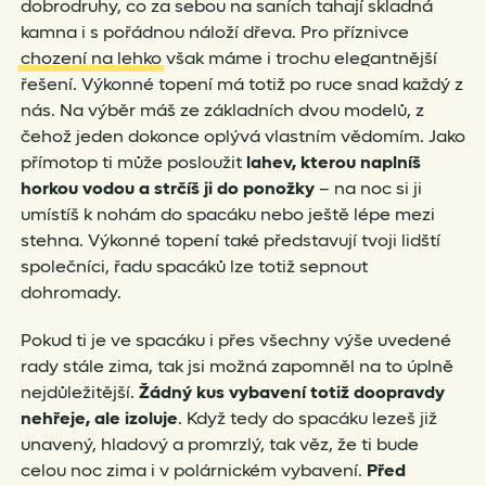
dobrodruhy, co za sebou na saních tahají skladná
kamna i s pořádnou náloží dřeva. Pro příznivce
chození na lehko
však máme i trochu elegantnější
řešení. Výkonné topení má totiž po ruce snad každý z
nás. Na výběr máš ze základních dvou modelů, z
čehož jeden dokonce oplývá vlastním vědomím. Jako
přímotop ti může posloužit
lahev, kterou naplníš
horkou vodou
a
strčíš ji do ponožky
– na noc si ji
umístíš k nohám do spacáku nebo ještě lépe mezi
stehna. Výkonné topení také představují tvoji lidští
společníci, řadu spacáků lze totiž sepnout
dohromady.
Pokud ti je ve spacáku i přes všechny výše uvedené
rady stále zima, tak jsi možná zapomněl na to úplně
nejdůležitější.
Žádný kus vybavení totiž doopravdy
nehřeje, ale izoluje
. Když tedy do spacáku lezeš již
unavený, hladový a promrzlý, tak věz, že ti bude
celou noc zima i v polárnickém vybavení.
Před