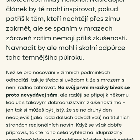
článek by tě mohl inspirovat, pokud
patříš k těm, kteří nechtějí přes zimu
zakrnět, ale se spaním v mrazech
zároveň zatím nemají příliš zkušeností.
Navnadit by ale mohl i skalní odpůrce
toho temnějšího půlroku.
Než se pro nocování v zimních podmínkách
odhodláš, tak je třeba si uvědomit, že s mrazem si
není radno zahrávat.
Na svůj první mrazivý bivak se
proto nevydávej sám
, ale raději se připoj k někomu,
kdo už s takovým dobrodružstvím zkušenosti má –
jen tak si můžeš být jistý, že se na druhý den
neobjevíš (jako řada dalších odvážlivců) na titulních
stranách regionálních novin. Když se však dobře
připravíš, tak tě ráno čeká výhled na liduprázdný
zasněžený hřeben a všeobjímající ticho, které najdeš