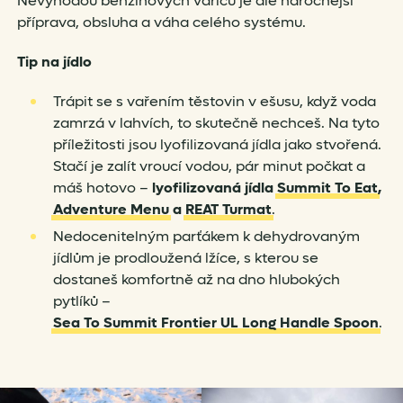
Nevýhodou benzínových vařičů je ale náročnější
příprava, obsluha a váha celého systému.
Tip na jídlo
Trápit se s vařením těstovin v ešusu, když voda
zamrzá v lahvích, to skutečně nechceš. Na tyto
příležitosti jsou lyofilizovaná jídla jako stvořená.
Stačí je zalít vroucí vodou, pár minut počkat a
máš hotovo –
lyofilizovaná jídla
Summit To Eat
,
Adventure Menu
a
REAT Turmat
.
Nedocenitelným parťákem k dehydrovaným
jídlům je prodloužená lžíce, s kterou se
dostaneš komfortně až na dno hlubokých
pytlíků –
Sea To Summit Frontier UL Long Handle Spoon
.