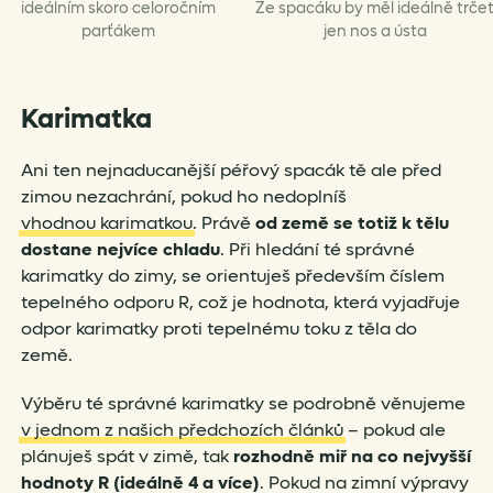
ideálním skoro celoročním
Ze spacáku by měl ideálně trče
parťákem
jen nos a ústa
Karimatka
Ani ten nejnaducanější péřový spacák tě ale před
zimou nezachrání, pokud ho nedoplníš
vhodnou karimatkou
. Právě
od země se totiž k tělu
dostane nejvíce chladu
. Při hledání té správné
karimatky do zimy, se orientuješ především číslem
tepelného odporu R, což je hodnota, která vyjadřuje
odpor karimatky proti tepelnému toku z těla do
země.
Výběru té správné karimatky se podrobně věnujeme
v jednom z našich předchozích článků
– pokud ale
plánuješ spát v zimě, tak
rozhodně miř na co nejvyšší
hodnoty R (ideálně 4 a více)
. Pokud na zimní výpravy