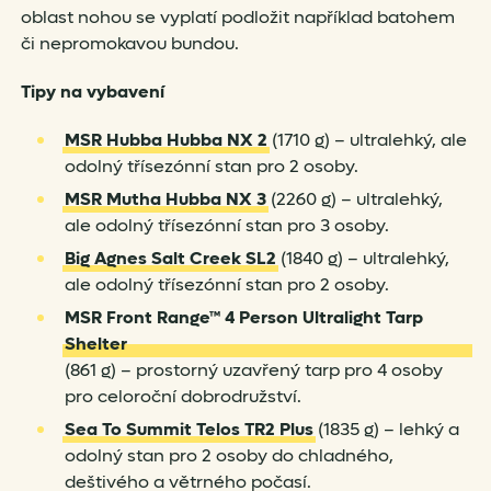
oblast nohou se vyplatí podložit například batohem
či nepromokavou bundou.
Tipy
na vybavení
MSR Hubba Hubba NX 2
(1710 g) – ultralehký, ale
odolný třísezónní stan pro 2 osoby.
MSR Mutha Hubba NX 3
(2260 g) – ultralehký,
ale odolný třísezónní stan pro 3 osoby.
Big Agnes Salt Creek SL2
(1840 g) – ultralehký,
ale odolný třísezónní stan pro 2 osoby.
MSR Front Range™ 4 Person Ultralight Tarp
Shelter
(861 g) – prostorný uzavřený tarp pro 4 osoby
pro celoroční dobrodružství.
Sea To Summit Telos TR2 Plus
(1835 g) – lehký a
odolný stan pro 2 osoby do chladného,
deštivého a větrného počasí.