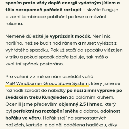
spaním proto vždy doplň energii vydatným jídlem a
tělo nezapomeň pořádně roztopit
– skvěle funguje
bizarní kombinace pobíhání po lese a mávání
rukama.
Neméně důležité je
vyprázdnit močák
. Není nic
horšího, než se budit nad ránem a muset vylézat z
vyhřátého spacáku. Pak už stačí do spacáku vlézt jen
v triku a pokud spacák dobře izoluje, tak máš o
kvalitní spánek postaráno.
Pro vaření v zimě se nám osvědčil vařič
MSR Windburner Group Stove System
, který jsme se
rozhodli zařadit do nabídky
po naší zimní výpravě po
švédském treku Kungsleden
za polárním kruhem.
Ocenili jsme především
objemný 2,5 l hrnec
, který
byl
perfektní na roztápění sněhu
a dobrou
odolnost
hořáku ve větru
. Hořák stojí na samostatných
nožkách, kartuše je od něj oddělena hadičkou, díky