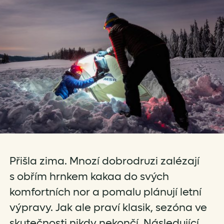
Přišla zima. Mnozí dobrodruzi zalézají
s obřím hrnkem kakaa do svých
komfortních nor a pomalu plánují letní
výpravy. Jak ale praví klasik, sezóna ve
skutečnosti nikdy nekončí. Následující