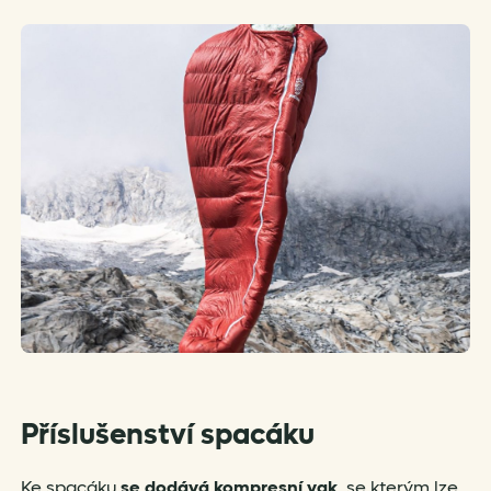
Příslušenství spacáku
Ke spacáku
se dodává kompresní vak
, se kterým lze