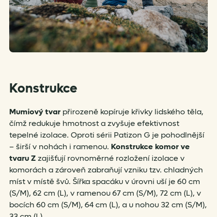
Konstrukce
Mumiový tvar
přirozeně kopíruje křivky lidského těla,
čímž redukuje hmotnost a zvyšuje efektivnost
tepelné izolace. Oproti sérii Patizon G je pohodlnější
– širší v nohách i ramenou.
Konstrukce komor ve
tvaru Z
zajišťují rovnoměrné rozložení izolace v
komorách a zároveň zabraňují vzniku tzv. chladných
míst v místě švů. Šířka spacáku v úrovni uší je 60 cm
(S/M), 62 cm (L), v ramenou 67 cm (S/M), 72 cm (L), v
bocích 60 cm (S/M), 64 cm (L), a u nohou 32 cm (S/M),
33 cm (L).