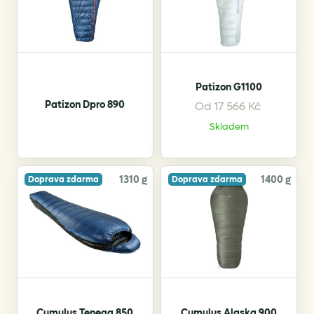
Patizon G1100
Patizon Dpro 890
Od
17 566
Kč
This
Skladem
product
has
multiple
variants.
1310 g
1400 g
Doprava zdarma
Doprava zdarma
The
options
may
be
chosen
on
the
Cumulus Teneqa 850
Cumulus Alaska 900