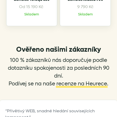
product
page
Od
15 190
Kč
9 790
Kč
This
This
Skladem
Skladem
product
product
has
has
multiple
multiple
variants.
variants.
The
The
options
options
Ověřeno našimi zákazníky
may
may
be
be
100 % zákazníků nás doporučuje podle
chosen
chosen
dotazníku spokojenosti za posledních 90
on
on
dní.
the
the
Podívej se na naše
recenze na Heurece
.
product
product
page
page
Přívětivý WEB, snadné hledání souvisejících