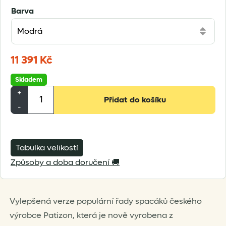
Barva
11 391
Kč
Skladem
Patizon
+
Přidat do košíku
D
-
890
množství
Tabulka velikostí
Způsoby a doba doručení 🚚
Vylepšená verze populární řady spacáků českého
výrobce Patizon, která je nově vyrobena z