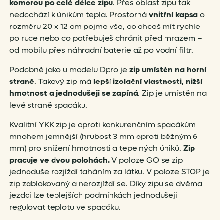
komorou po celé délce zipu
. Přes oblast zipu tak
nedochází k únikům tepla. Prostorná
vnitřní kapsa
o
rozměru 20 x 12 cm pojme vše, co chceš mít rychle
po ruce nebo co potřebuješ chránit před mrazem –
od mobilu přes náhradní baterie až po vodní filtr.
Podobně jako u modelu Dpro je
zip umístěn na horní
straně
. Takový zip má
lepší izolační vlastnosti, nižší
hmotnost a jednodušeji se zapíná
. Zip je umístěn na
levé straně spacáku.
Kvalitní YKK zip je oproti konkurenčním spacákům
mnohem jemnější (hrubost 3 mm oproti běžným 6
mm) pro snížení hmotnosti a tepelných úniků.
Zip
pracuje ve dvou polohách.
V poloze GO se zip
jednoduše rozjíždí taháním za látku. V poloze STOP je
zip zablokovaný a nerozjíždí se. Díky zipu se dvěma
jezdci lze teplejších podmínkách jednodušeji
regulovat teplotu ve spacáku.