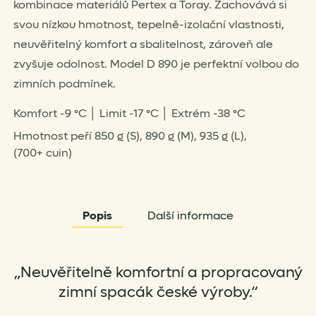
kombinace materiálů Pertex a Toray. Zachovává si
svou nízkou hmotnost, tepelně-izolační vlastnosti,
neuvěřitelný komfort a sbalitelnost, zároveň ale
zvyšuje odolnost. Model D 890 je perfektní volbou do
zimních podmínek.
Komfort -9 °C │ Limit -17 °C │ Extrém -38 °C
Hmotnost peří 850 g (S), 890 g (M), 935 g (L),
(700+ cuin)
Popis
Další informace
„Neuvěřitelně komfortní a propracovaný
zimní spacák české výroby.“