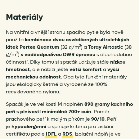
Materiály
Na vnitřní a vnější stranu spacího pytle byla nově
použita
kombinace dvou osvědčených ultralehkých
2
látek Pertex Quantum
(32 g/m
) a
Toray Airtastic
(38
2
g/m
)
s voděodpudivou DWR úpravou
s dlouhodobou
účinností. Díky tomu si spacák udržuje stále
nízkou
hmotnost
, ale nabízí ještě
větší komfort
a
vyšší
mechanickou odolnost
. Oba tyto funkční materiály
jsou ekologicky šetrné a vyrobené ze 100%
recyklovaného nylonu.
Spacák je ve velikosti M naplněn
890 gramy kachního
peří s
plnivostí minimálně 700+ cuin
. Poměr
prachového peří k malým pírkům je
90/10
. Peří
je
hypoalergenní
a splňuje kritéria pro získání
certifikátu podle
IDFL
a
RDS
. Izolační náplň je ve