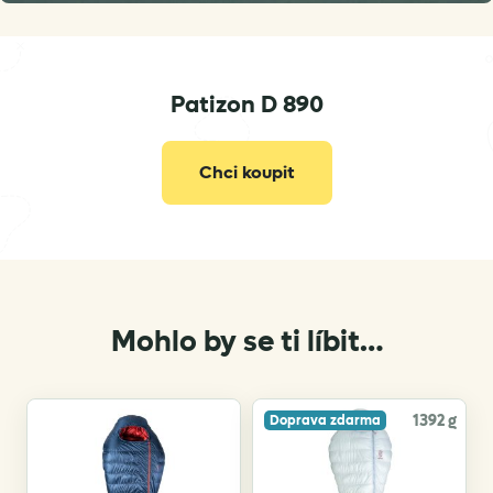
Patizon D 890
ahoj@patizon.com
Chci koupit
Mohlo by se ti líbit…
1392 g
Doprava zdarma