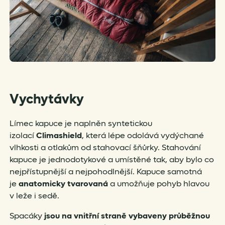
Vychytávky
Límec kapuce je naplněn syntetickou
izolací
Climashield
, která lépe odolává vydýchané
vlhkosti a otlakům od stahovací šňůrky. Stahování
kapuce je jednodotykové a umístěné tak, aby bylo co
nejpřístupnější a nejpohodlnější. Kapuce samotná
je
anatomicky tvarovaná
a umožňuje pohyb hlavou
v leže i sedě.
Spacáky
jsou na vnitřní straně vybaveny průběžnou