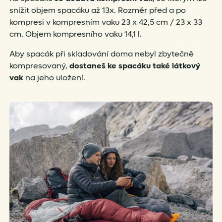
snížit objem spacáku až 13x. Rozměr před a po
kompresi v kompresním vaku 23 x 42,5 cm / 23 x 33
cm. Objem kompresního vaku 14,1 l.
Aby spacák při skladování doma nebyl zbytečně
kompresovaný,
dostaneš ke spacáku také látkový
vak
na jeho uložení.