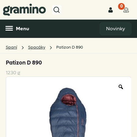
0
Menu
Novinky
Spaní
Spacáky
Patizon D 890
Patizon D 890
1230 g
Zoo