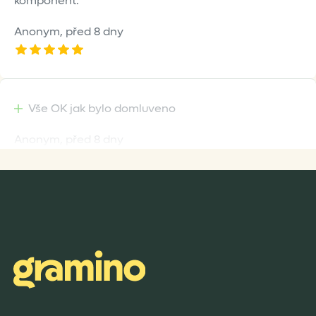
komponent.
Anonym,
před 8 dny
Vše OK jak bylo domluveno
Anonym,
před 8 dny
Rychlost dodání,kvalitní zboží které je bezpečně
zabaleno.
Anonym,
před 9 dny