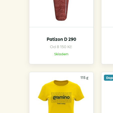
product
page
Patizon D 290
Od
8 150
Kč
This
product
Skladem
has
multiple
variants.
115 g
Dop
The
options
may
be
chosen
on