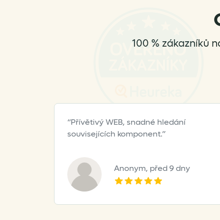
be
chosen
on
the
100 % zákazníků n
product
page
Přívětivý WEB, snadné hledání
souvisejících komponent.
Anonym,
před 9 dny