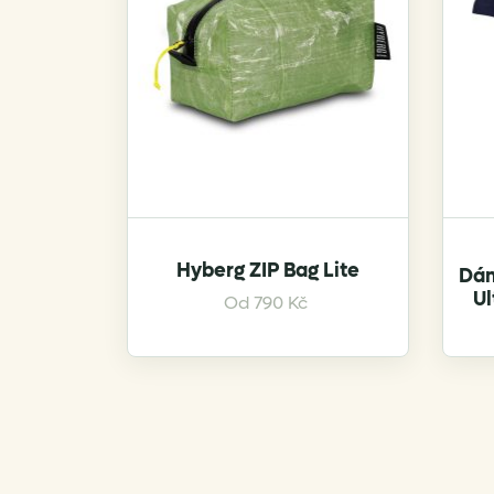
chosen
on
the
product
page
Hyberg ZIP Bag Lite
Dám
Ul
This
Od
790
Kč
product
has
multiple
variants.
The
options
may