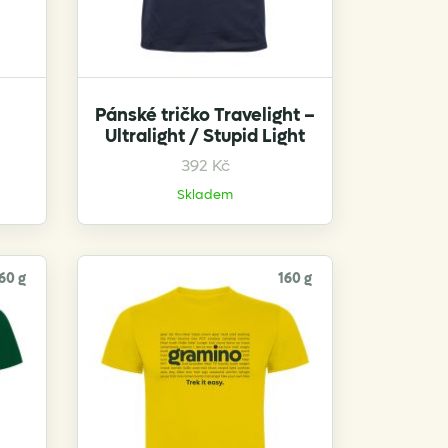
Pánské tričko Travelight –
Ultralight / Stupid Light
This
392
Kč
product
Skladem
has
multiple
variants.
60 g
160 g
The
options
may
be
chosen
on
the