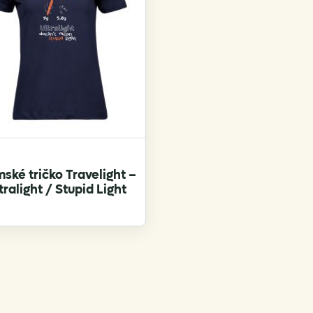
chosen
chosen
on
on
the
the
product
product
page
page
ské tričko Travelight –
tralight / Stupid Light