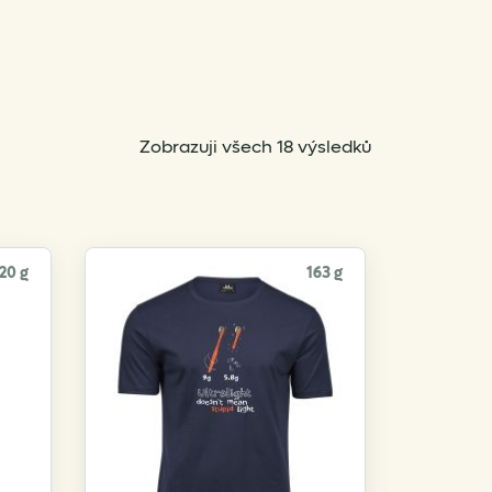
Sorted
Zobrazuji všech 18 výsledků
by
popularity
20 g
163 g