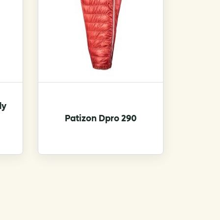
on
the
product
page
dy
Patizon Dpro 290