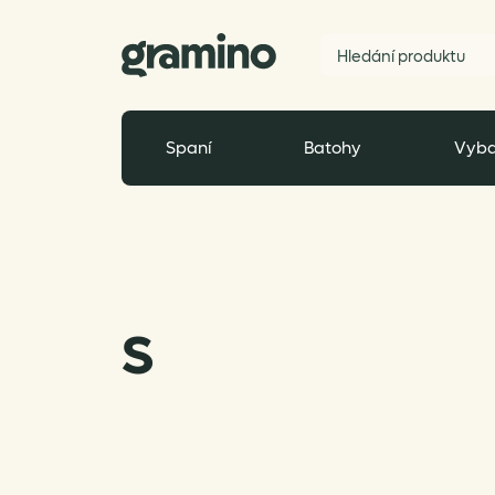
Spaní
Batohy
Vyba
S