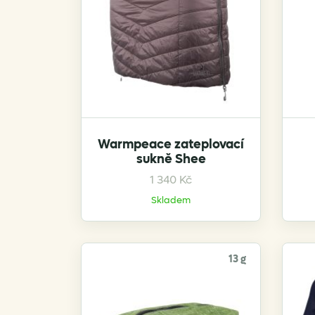
on
the
product
page
Warmpeace zateplovací
sukně Shee
This
1 340
Kč
product
Skladem
has
multiple
variants.
13 g
The
options
may
be