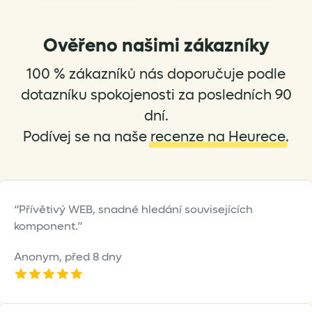
variants.
variants.
The
The
options
options
Ověřeno našimi zákazníky
may
may
be
be
100 % zákazníků nás doporučuje podle
chosen
chosen
dotazníku spokojenosti za posledních 90
on
on
dní.
the
the
Podívej se na naše
recenze na Heurece
.
product
product
page
page
Přívětivý WEB, snadné hledání souvisejících
komponent.
Anonym,
před 8 dny