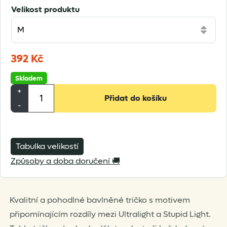
Velikost produktu
392
Kč
Skladem
Pánské
+
Přidat do košíku
tričko
-
Travelight
-
Ultralight
Tabulka velikostí
/
Způsoby a doba doručení 🚚
Stupid
Light
Kvalitní a pohodlné bavlněné tričko s motivem
množství
připomínajícím rozdíly mezi Ultralight a Stupid Light.