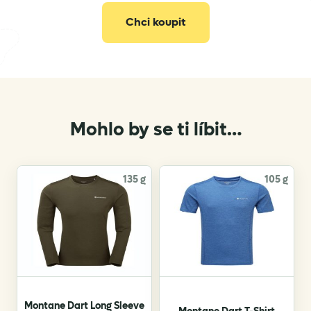
Chci koupit
Mohlo by se ti líbit…
135 g
105 g
Montane Dart Long Sleeve