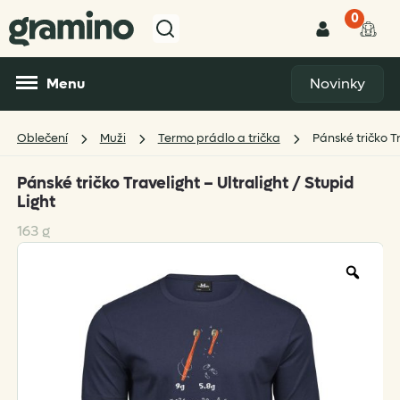
0
Menu
Novinky
Oblečení
Muži
Termo prádlo a trička
Pánské tričko Tr
Pánské tričko Travelight – Ultralight / Stupid
Light
163 g
Zoo