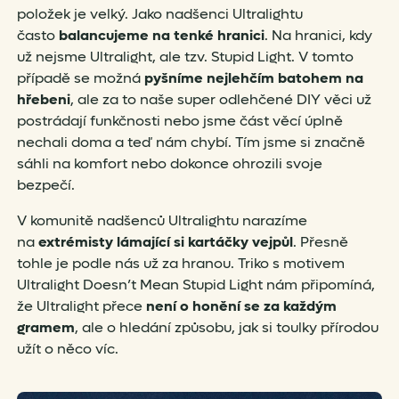
položek je velký. Jako nadšenci Ultralightu
často
balancujeme na tenké hranici
. Na hranici, kdy
už nejsme Ultralight, ale tzv. Stupid Light. V tomto
případě se možná
pyšníme nejlehčím batohem na
hřebeni
, ale za to naše super odlehčené DIY věci už
postrádají funkčnosti nebo jsme část věcí úplně
nechali doma a teď nám chybí. Tím jsme si značně
sáhli na komfort nebo dokonce ohrozili svoje
bezpečí.
V komunitě nadšenců Ultralightu narazíme
na
extrémisty lámající si kartáčky vejpůl
. Přesně
tohle je podle nás už za hranou. Triko s motivem
Ultralight Doesn’t Mean Stupid Light nám připomíná,
že Ultralight přece
není o honění se za každým
gramem
, ale o hledání způsobu, jak si toulky přírodou
užít o něco víc.