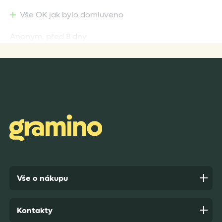
Vše OK jak bylo domluveno
Anonym,
před 8 dny
Rychlost dodání,kvalitní zboží které je bezpečně
zabaleno.
Anonym,
před 9 dny
Vše o nákupu
Kontakty