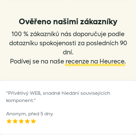
variants.
variants.
The
The
options
options
Ověřeno našimi zákazníky
may
may
be
be
100 % zákazníků nás doporučuje podle
chosen
chosen
dotazníku spokojenosti za posledních 90
on
on
dní.
the
the
Podívej se na naše
recenze na Heurece
.
product
product
page
page
Přívětivý WEB, snadné hledání souvisejících
komponent.
Anonym,
před 5 dny