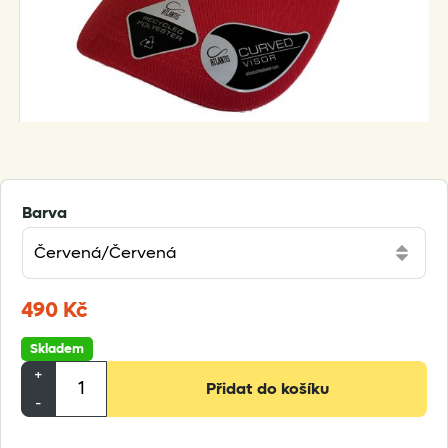
Barva
490
Kč
Skladem
Kšiltovka
+
Přidat do košíku
Travelight
-
Trucker