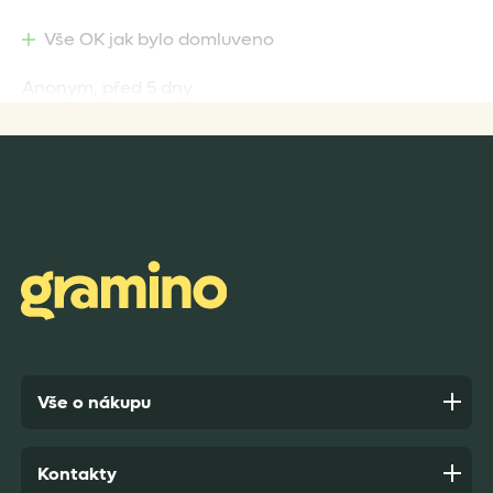
Vše OK jak bylo domluveno
Anonym,
před 5 dny
Rychlost dodání,kvalitní zboží které je bezpečně
zabaleno.
Anonym,
před 6 dny
Vše o nákupu
Kontakty