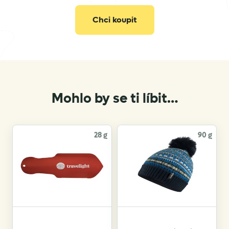
Chci koupit
Mohlo by se ti líbit…
28 g
90 g