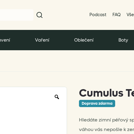
Podcast
FAQ
Vše
vení
Vaření
Oblečení
Boty
Cumulus T
Zoom
Doprava zdarma
Hledáte zimní péřový s
váhou vás nepošle k z