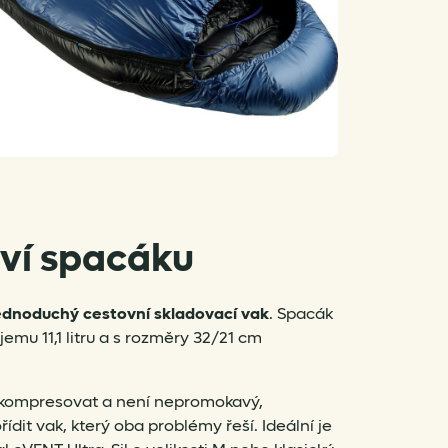
tví spacáku
ednoduchý cestovní skladovací vak
. Spacák
emu 11,1 litru a s rozměry 32/21 cm
e kompresovat a není nepromokavý,
ídit vak, který oba problémy řeší. Ideální je