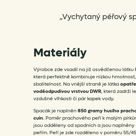
„Vychytaný péřový spa
Materiály
Výrobce zde vsadil na již osvědčenou látku
která perfektně kombinuje nízkou hmotnost,
sbalitelnost. Na vnější straně je látka
opatře
voděodpudivou vrstvou DWR
, která zadrží 
vzdušné vlhkosti či pár kapek vody.
Spacák je naplněn
850 gramy husího prachov
cuin
. Poměr prachového peří k malým pírků
jsou odděleny od spodních a jsou naplněny
peřím. Peří je zde rozděleno v poměru 55/45