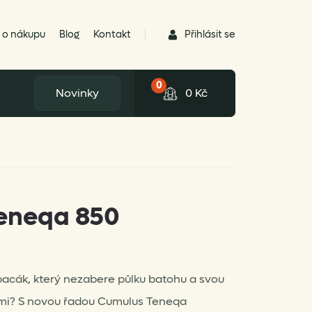
Přihlásit se
 o nákupu
Blog
Kontakt
0
Novinky
0
Kč
eneqa 850
pacák, který nezabere půlku batohu a svou
emi? S novou řadou Cumulus Teneqa