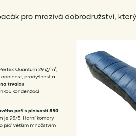
cák pro mrazivá dobrodružství, který 
 Pertex Quantum 29 g/m²,
 odolnost, prodyšnost a
na trvalou
lehkou kondenzaci
ého peří s plnivostí 850
m je 95/5. Horní komory
 o píď větším množstvím
.