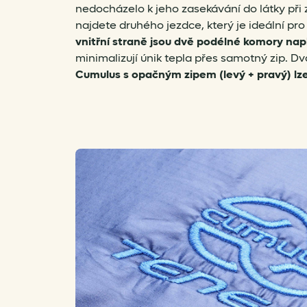
nedocházelo k jeho zasekávání do látky při
najdete druhého jezdce, který je ideální pro
vnitřní straně jsou dvě podélné komory na
minimalizují únik tepla přes samotný zip. D
Cumulus s opačným zipem (levý + pravý) lz