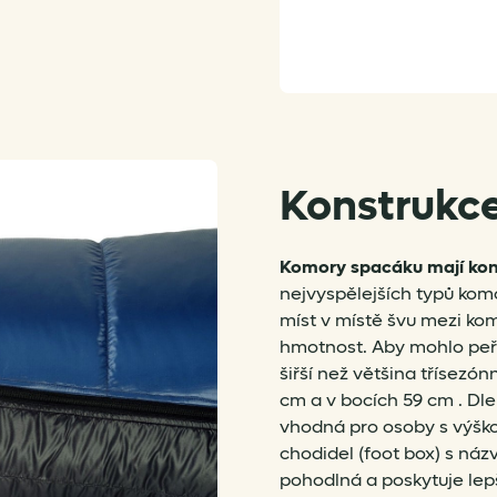
Konstrukc
Komory spacáku mají kons
nejvyspělejších typů komo
míst v místě švu mezi k
hmotnost. Aby mohlo peří
šiřší než většina třísezó
cm a v bocích 59 cm . Dle 
vhodná pro osoby s výško
chodidel (foot box) s náz
pohodlná a poskytuje lep