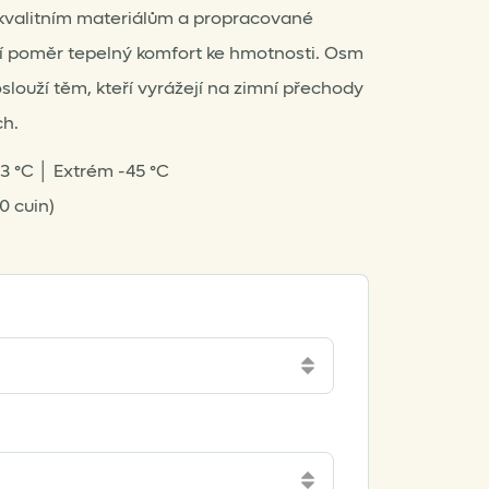
 kvalitním materiálům a propracované
ní poměr tepelný komfort ke hmotnosti. Osm
slouží těm, kteří vyrážejí na zimní přechody
ch.
23 °C │ Extrém -45 °C
0 cuin)