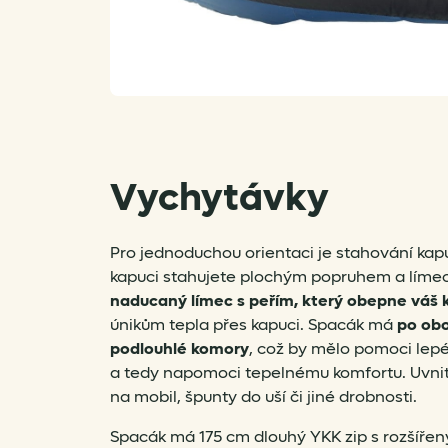
Vychytávky
Pro jednoduchou orientaci je stahování kap
kapuci stahujete plochým popruhem a líme
naducaný límec s peřím, který obepne váš 
únikům tepla přes kapuci. Spacák má
po obo
podlouhlé komory
, což by mělo pomoci lepé
a tedy napomoci tepelnému komfortu. Uvnit
na mobil, špunty do uší či jiné drobnosti.
Spacák má 175 cm dlouhý YKK zip s rozšíře