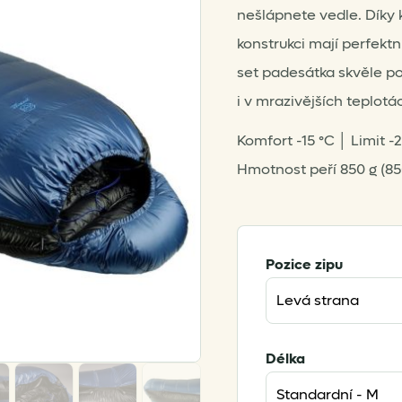
nešlápnete vedle. Díky
konstrukci mají perfekt
set padesátka skvěle po
i v mrazivějších teplotá
Komfort -15 °C │ Limit -
Hmotnost peří 850 g (85
Pozice zipu
Délka