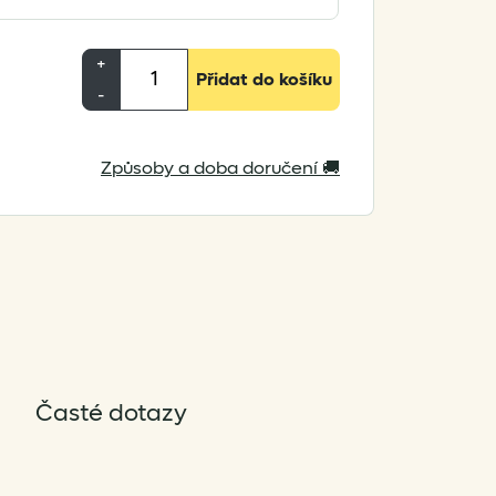
Cumulus
+
Přidat do košíku
Teneqa
-
850
množství
Způsoby a doba doručení 🚚
Časté dotazy