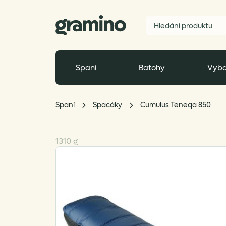
Spaní
Batohy
Vyba
Spaní
Spacáky
Cumulus Teneqa 850
1310 g