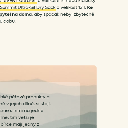
l eVENT Ultra-Sil
o velikosti M nebo klasický
Summit Ultra-Sil Dry Sack
o velikost 13 l.
Ke
 pytel na doma
, aby spacák nebyl zbytečně
u dobu.
lehké péřové produkty a
v jejich dílně, si stojí.
i jsme s nimi na jedné
íme, tím větší je
sbírce mají jedny z