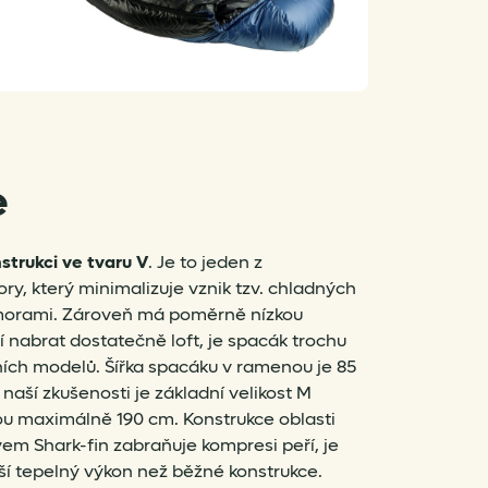
e
trukci ve tvaru V
. Je to jeden z
ry, který minimalizuje vznik tzv. chladných
omorami. Zároveň má poměrně nízkou
 nabrat dostatečně loft, je spacák trochu
nních modelů. Šířka spacáku v ramenou je 85
naší zkušenosti je základní velikost M
u maximálně 190 cm. Konstrukce oblasti
vem Shark-fin zabraňuje kompresi peří, je
ší tepelný výkon než běžné konstrukce.