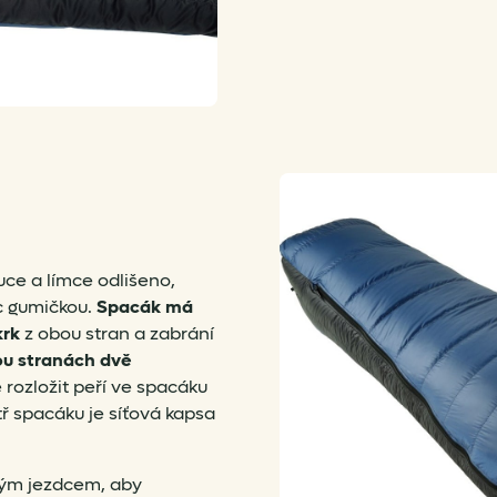
uce a límce odlišeno,
c gumičkou.
Spacák má
krk
z obou stran a zabrání
u stranách dvě
 rozložit peří ve spacáku
ř spacáku je síťová kapsa
ným jezdcem, aby