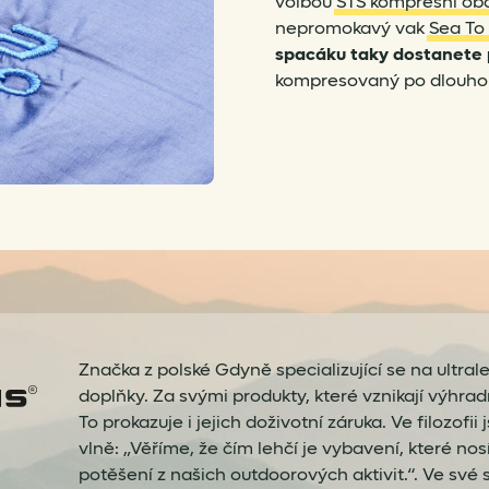
volbou
STS kompresní oba
nepromokavý vak
Sea To 
spacáku taky dostanete
kompresovaný po dlouho
Značka z polské Gdyně specializující se na ultra
doplňky. Za svými produkty, které vznikají výhradně 
To prokazuje i jejich doživotní záruka. Ve filozofi
vlně: „Věříme, že čím lehčí je vybavení, které nos
potěšení z našich outdoorových aktivit.“. Ve své 