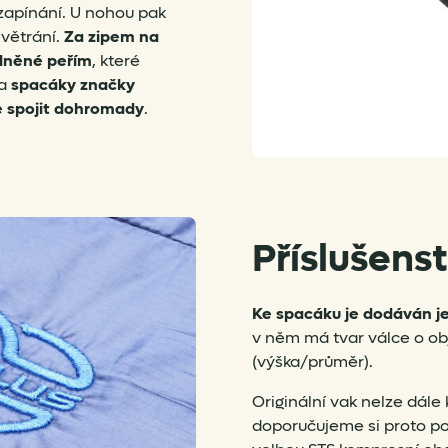
 zapínání. U nohou pak
 větrání.
Za zipem na
plněné peřím
, které
va
spacáky značky
e spojit dohromady
.
Příslušens
Ke spacáku je dodáván j
v něm má tvar válce o obj
(výška/průměr).
Originální vak nelze dál
doporučujeme si proto poř