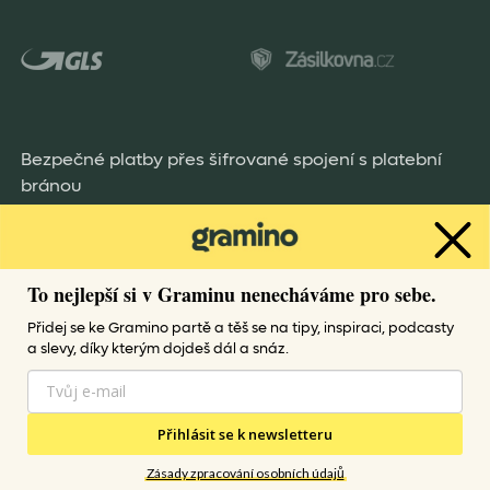
Bezpečné platby přes šifrované spojení s platební
bránou
To nejlepší si v Graminu nenecháváme pro sebe.
Přidej se ke Gramino partě a těš se na tipy, inspiraci, podcasty
a slevy, díky kterým dojdeš dál a snáz.
Všechny práva vyhrazena Gramino
Přihlásit se k newsletteru
Gramino provozuje i další e-shopy
Zásady zpracování osobních údajů