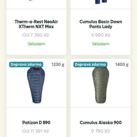
chosen
chosen
on
on
the
the
Therm-a-Rest NeoAir
Cumulus Basic Down
product
product
XTherm NXT Max
Pants Lady
page
page
Od
7 390
Kč
5 990
Kč
This
This
product
product
Skladem
Skladem
has
has
multiple
multiple
variants.
variants.
1230 g
1400 g
Doprava zdarma
Doprava zdarma
The
The
options
options
may
may
be
be
chosen
chosen
on
on
the
the
Patizon D 890
Cumulus Alaska 900
product
product
page
page
Od
11 391
Kč
9 790
Kč
This
This