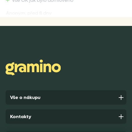
Vše OK jak bylo domluveno
Anonym,
před 8 dny
Rychlost dodání,kvalitní zboží které je bezpečně
zabaleno.
Anonym,
před 9 dny
Vše o nákupu
Kontakty