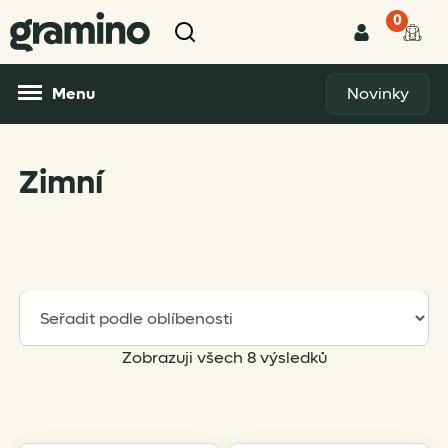
0
Menu
Novinky
Zimní
Sorted
Zobrazuji všech 8 výsledků
by
popularity