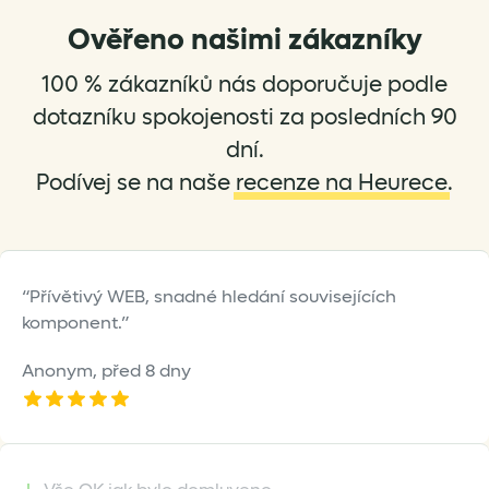
options
Ověřeno našimi zákazníky
may
be
100 % zákazníků nás doporučuje podle
chosen
on
dotazníku spokojenosti za posledních 90
the
dní.
product
Podívej se na naše
recenze na Heurece
.
page
Přívětivý WEB, snadné hledání souvisejících
komponent.
Anonym,
před 8 dny