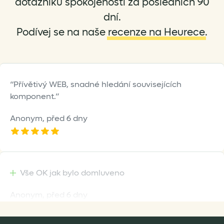
dotazníku spokojenosti za posledních 90
dní.
Podívej se na naše
recenze na Heurece
.
Přívětivý WEB, snadné hledání souvisejících
komponent.
Anonym,
před 6 dny
Vše OK jak bylo domluveno
Anonym,
před 6 dny