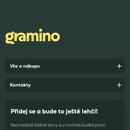
Rychlost dodání,kvalitní zboží které je bezpečně
zabaleno.
Anonym,
před 7 dny
Vše o nákupu
Kontakty
Přidej se a bude to ještě lehčí!
Nezmeškáš žádné slevy a u novinek budeš první.