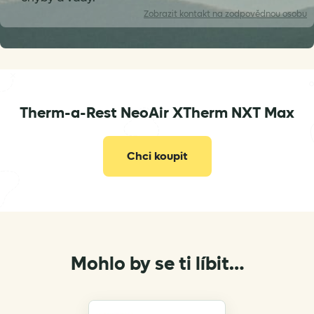
Zobrazit
kontakt na zodpovědnou osobu
Therm-a-Rest NeoAir XTherm NXT Max
info@vertone.cz
Chci koupit
Mohlo by se ti líbit…