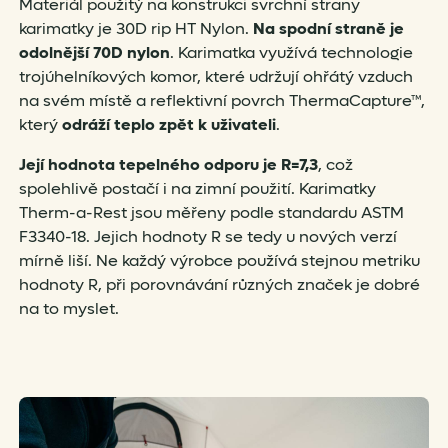
Materiál použitý na konstrukci svrchní strany
karimatky je 30D rip HT Nylon.
Na spodní straně je
odolnější 70D nylon
.
Karimatka využívá technologie
trojúhelníkových komor, které udržují ohřátý vzduch
na svém místě a reflektivní povrch ThermaCapture™,
který
odráží teplo zpět k uživateli
.
Její hodnota tepelného odporu je R=7,3
, což
spolehlivě postačí i na zimní použití.
Karimatky
Therm-a-Rest jsou měřeny podle standardu ASTM
F3340-18. Jejich hodnoty R se tedy u nových verzí
mírně liší. Ne každý výrobce používá stejnou metriku
hodnoty R, při porovnávání různých značek je dobré
na to myslet.