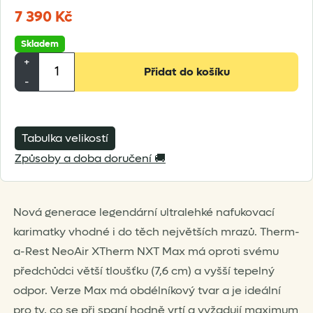
7 390
Kč
Skladem
Therm-
+
Přidat do košíku
a-
-
Rest
NeoAir
XTherm
Tabulka velikostí
NXT
Způsoby a doba doručení 🚚
Max
množství
Nová generace legendární ultralehké nafukovací
karimatky vhodné i do těch největších mrazů. Therm-
a-Rest NeoAir XTherm NXT Max má oproti svému
předchůdci větší tloušťku (7,6 cm) a vyšší tepelný
odpor. Verze Max má obdélníkový tvar a je ideální
pro ty, co se při spaní hodně vrtí a vyžadují maximum