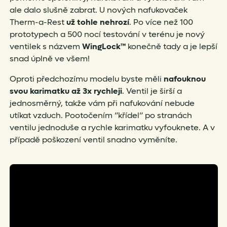
ale dalo slušně zabrat. U nových nafukovaček
Therm-a-Rest
už
tohle
nehrozí
. Po více než 100
prototypech a 500 nocí testování v terénu je nový
ventilek s názvem
WingLock™
konečně tady a je lepší
snad úplně ve všem!
Oproti předchozímu modelu byste měli
nafouknou
svou karimatku až 3x rychleji
. Ventil je širší a
jednosměrný, takže vám při nafukování nebude
utíkat vzduch. Pootočením ”křídel” po stranách
ventilu jednoduše a rychle karimatku vyfouknete. A v
případě poškození ventil snadno vyměníte.