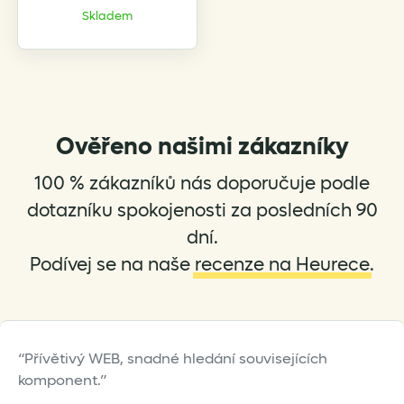
product
Skladem
has
multiple
variants.
The
options
Ověřeno našimi zákazníky
may
be
100 % zákazníků nás doporučuje podle
chosen
on
dotazníku spokojenosti za posledních 90
the
dní.
product
Podívej se na naše
recenze na Heurece
.
page
Přívětivý WEB, snadné hledání souvisejících
komponent.