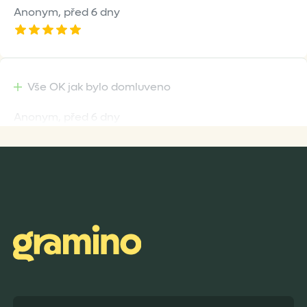
Anonym,
před 6 dny
Vše OK jak bylo domluveno
Anonym,
před 6 dny
Rychlost dodání,kvalitní zboží které je bezpečně
zabaleno.
Anonym,
před 7 dny