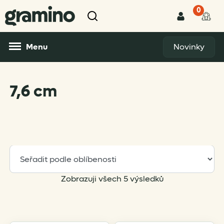
0
Menu
Novinky
7,6 cm
Sorted
Zobrazuji všech 5 výsledků
by
popularity