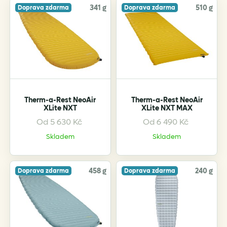
341 g
510 g
Doprava zdarma
Doprava zdarma
Therm-a-Rest NeoAir
Therm-a-Rest NeoAir
XLite NXT
XLite NXT MAX
Od
5 630
Kč
Od
6 490
Kč
This
This
product
product
Skladem
Skladem
has
has
multiple
multiple
variants.
variants.
458 g
240 g
Doprava zdarma
Doprava zdarma
The
The
options
options
may
may
be
be