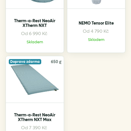
chosen
chosen
on
on
the
the
Therm-a-Rest NeoAir
NEMO Tensor Elite
product
product
XTherm NXT
page
page
Od
4 790
Kč
Od
6 990
Kč
This
This
Skladem
product
product
Skladem
has
has
multiple
multiple
variants.
variants.
650 g
Doprava zdarma
The
The
options
options
may
may
be
be
chosen
chosen
on
on
the
the
Therm-a-Rest NeoAir
product
product
XTherm NXT Max
page
page
Od
7 390
Kč
This