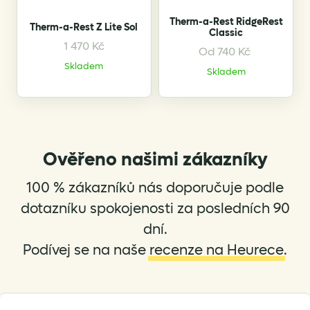
Therm-a-Rest RidgeRest
Therm-a-Rest Z Lite Sol
Classic
1 470
Kč
Od
740
Kč
This
This
Skladem
product
product
Skladem
has
has
multiple
multiple
variants.
variants.
The
The
options
options
Ověřeno našimi zákazníky
may
may
be
be
100 % zákazníků nás doporučuje podle
chosen
chosen
dotazníku spokojenosti za posledních 90
on
on
dní.
the
the
Podívej se na naše
recenze na Heurece
.
product
product
page
page