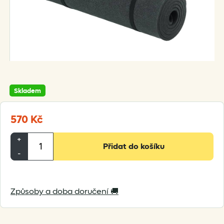
Skladem
570
Kč
Yate
+
Přidat do košíku
EVA
-
Classic
1,0
Způsoby a doba doručení 🚚
množství