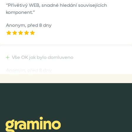
Přívětivý WEB, snadné hledání souvisejících
komponent.
Anonym,
před 8 dny
Vše OK jak bylo domluveno
Anonym,
před 8 dny
Rychlost dodání,kvalitní zboží které je bezpečně
zabaleno.
Anonym,
před 9 dny