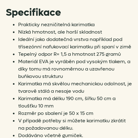
Specifikace
Prakticky nezničitelná karimatka
Nízká hmotnost, ale horší skladnost
Ideální jako dodatečná vrstva například pod
třísezónní nafukovací karimatku při spaní v zimě
Tepelný odpor R= 1,5 a hmotnost 275 gramů
Materiál EVA je vyráběn pod vysokým tlakem, a
díky tomu má rovnoměrnou a uzavřenou
buňkovou strukturu
Karimatka má skvělou mechanickou odolnost, je
tvarově stálá a nesaje vodu
Karimatka má délku 190 cm, šířku 50 cm a
tloušťku 10 mm
Rozměr po sbalení je 50 x 15 cm
V případě potřeby si můžete karimatku zkrátit
na požadovanou délku.
Dodáváno včetně gumiček.