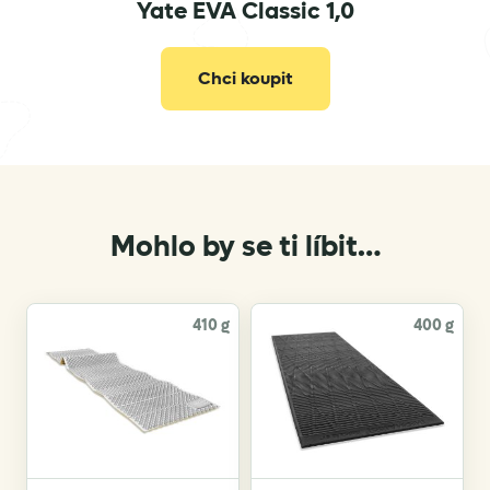
Yate EVA Classic 1,0
yate@yate.cz
Chci koupit
Mohlo by se ti líbit…
410 g
400 g