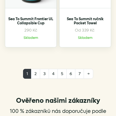
chosen
chosen
on
on
the
the
Sea To Summit Frontier UL
Sea To Summit ručník
product
product
Collapsible Cup
Pocket Towel
page
page
290
Kč
Od
339
Kč
This
This
product
product
Skladem
Skladem
has
has
multiple
multiple
variants.
variants.
The
The
options
options
1
2
3
4
5
6
7
→
may
may
be
be
chosen
chosen
on
on
the
the
Ověřeno našimi zákazníky
product
product
100 % zákazníků nás doporučuje podle
page
page