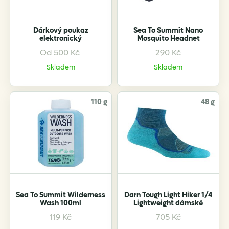
on
on
the
the
Dárkový poukaz
Sea To Summit Nano
product
product
elektronický
Mosquito Headnet
page
page
Od
500
Kč
290
Kč
This
product
Skladem
Skladem
has
multiple
variants.
110 g
48 g
The
options
may
be
chosen
on
the
Sea To Summit Wilderness
Darn Tough Light Hiker 1/4
product
Wash 100ml
Lightweight dámské
page
119
Kč
705
Kč
This