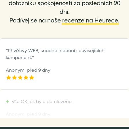
dotazníku spokojenosti za posledních 90
dní.
Podívej se na naše
recenze na Heurece
.
Přívětivý WEB, snadné hledání souvisejících
komponent.
Anonym,
před 9 dny
Vše OK jak bylo domluveno
Anonym,
před 9 dny