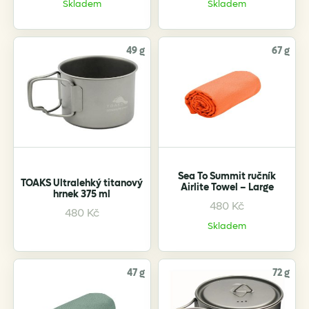
product
Skladem
Skladem
has
multiple
variants.
49 g
67 g
The
options
may
be
chosen
on
the
Sea To Summit ručník
product
TOAKS Ultralehký titanový
Airlite Towel – Large
hrnek 375 ml
page
480
Kč
This
480
Kč
product
Skladem
has
multiple
variants.
47 g
72 g
The
options