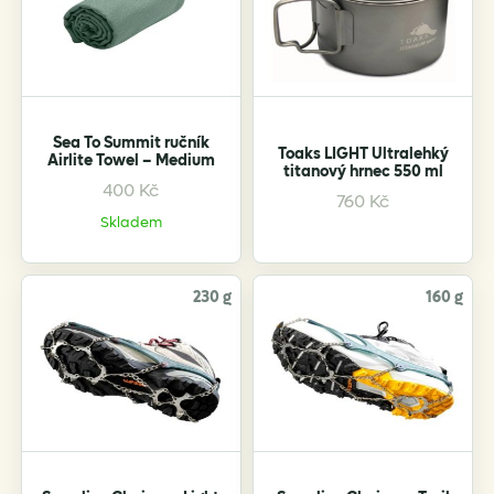
may
be
chosen
on
the
Sea To Summit ručník
product
Toaks LIGHT Ultralehký
Airlite Towel – Medium
titanový hrnec 550 ml
page
400
Kč
This
760
Kč
product
Skladem
has
multiple
variants.
230 g
160 g
The
options
may
be
chosen
on
the