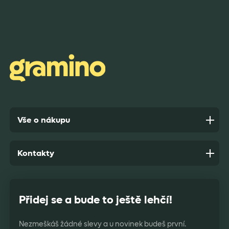
Rychlost dodání,kvalitní zboží které je bezpečně
zabaleno.
Anonym,
před 10 dny
Vše o nákupu
Kontakty
Přidej se a bude to ještě lehčí!
Nezmeškáš žádné slevy a u novinek budeš první.