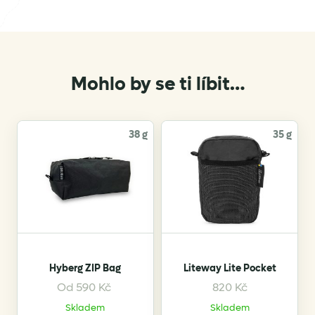
Mohlo by se ti líbit…
38 g
35 g
Hyberg ZIP Bag
Liteway Lite Pocket
Od
590
Kč
820
Kč
This
This
Skladem
Skladem
product
product