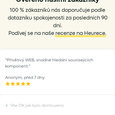
may
may
be
be
100 % zákazníků nás doporučuje podle
chosen
chosen
dotazníku spokojenosti za posledních 90
on
on
dní.
the
the
Podívej se na naše
recenze na Heurece
.
product
product
page
page
Přívětivý WEB, snadné hledání souvisejících
komponent.
Anonym,
před 7 dny
Vše OK jak bylo domluveno