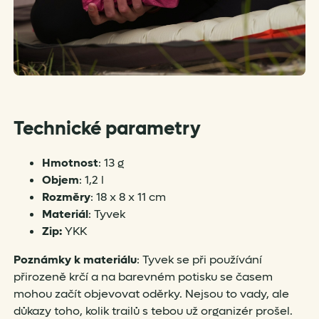
Technické parametry
Hmotnost
: 13 g
Objem
: 1,2 l
Rozměry
: 18 x 8 x 11 cm
Materiál
: Tyvek
Zip:
YKK
Poznámky k materiálu
: Tyvek se při používání
přirozeně krčí a na barevném potisku se časem
mohou začít objevovat oděrky. Nejsou to vady, ale
důkazy toho, kolik trailů s tebou už organizér prošel.