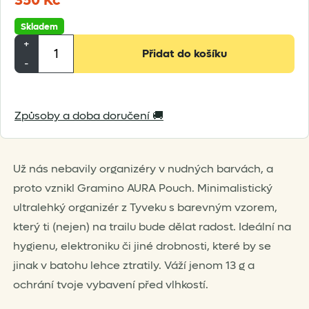
350
Kč
Skladem
Gramino
+
Přidat do košíku
AURA
-
Pouch
množství
Způsoby a doba doručení 🚚
Už nás nebavily organizéry v nudných barvách, a
proto vznikl Gramino AURA Pouch. Minimalistický
ultralehký organizér z Tyveku s barevným vzorem,
který ti (nejen) na trailu bude dělat radost. Ideální na
hygienu, elektroniku či jiné drobnosti, které by se
jinak v batohu lehce ztratily. Váží jenom 13 g a
ochrání tvoje vybavení před vlhkostí.