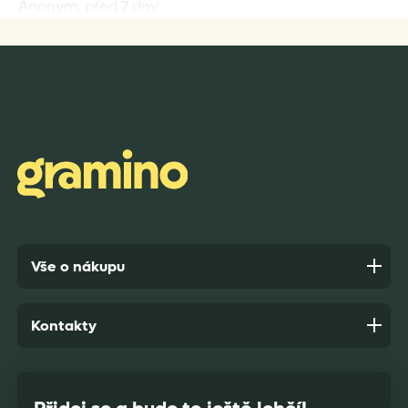
Anonym,
před 7 dny
Rychlost dodání,kvalitní zboží které je bezpečně
zabaleno.
Anonym,
před 8 dny
Vše o nákupu
Kontakty