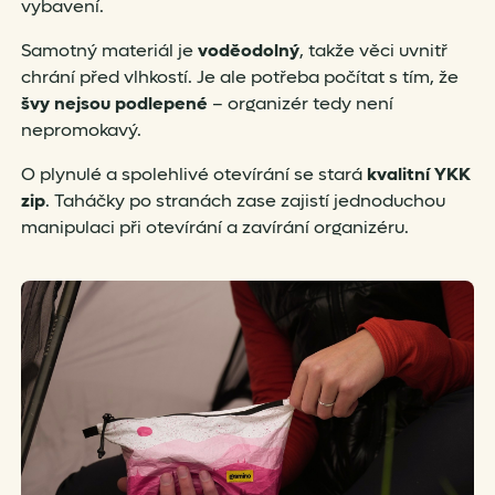
vybavení.
Samotný materiál je
voděodolný
, takže věci uvnitř
chrání před vlhkostí. Je ale potřeba počítat s tím, že
švy nejsou podlepené
– organizér tedy není
nepromokavý.
O plynulé a spolehlivé otevírání se stará
kvalitní YKK
zip
. Taháčky po stranách zase zajistí jednoduchou
manipulaci při otevírání a zavírání organizéru.