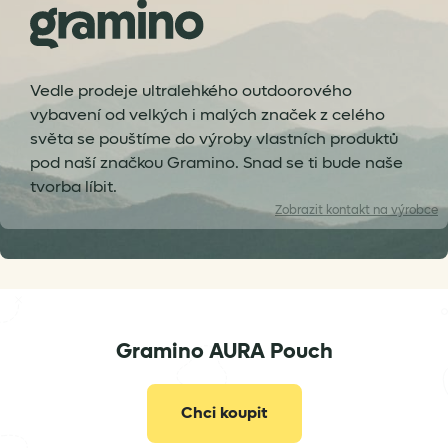
Vedle prodeje ultralehkého outdoorového
vybavení od velkých i malých značek z celého
světa se pouštíme do výroby vlastních produktů
pod naší značkou Gramino. Snad se ti bude naše
tvorba líbit.
Zobrazit
kontakt na výrobce
Gramino AURA Pouch
info@gramino.cz
Chci koupit