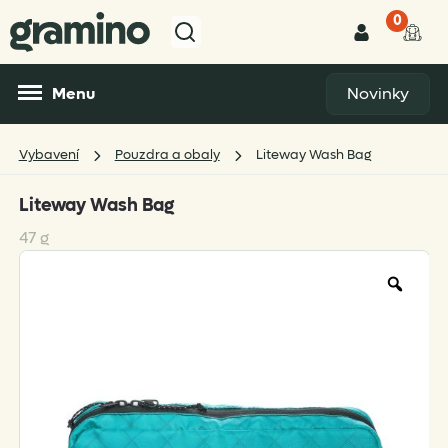
0
Menu
Novinky
Vybavení
Pouzdra a obaly
Liteway Wash Bag
Liteway Wash Bag
47 g
Zoo