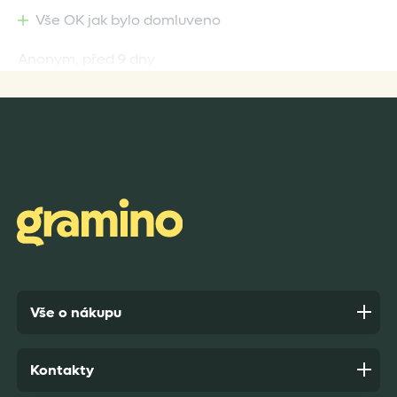
Vše OK jak bylo domluveno
Anonym,
před 9 dny
Rychlost dodání,kvalitní zboží které je bezpečně
zabaleno.
Anonym,
před 10 dny
Vše o nákupu
Kontakty