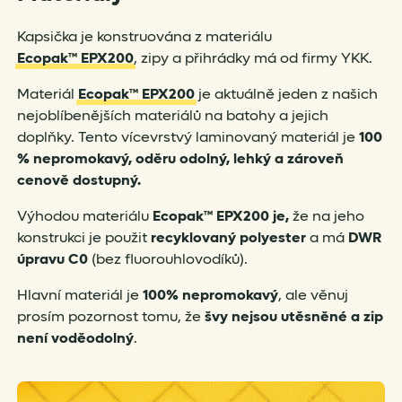
Kapsička je konstruována z materiálu
Ecopak™ EPX200
, zipy a přihrádky má od firmy YKK.
Materiál
Ecopak™ EPX200
je aktuálně jeden z našich
nejoblíbenějších materiálů na batohy a jejich
doplňky. Tento vícevrstvý laminovaný materiál je
100
% nepromokavý, oděru odolný, lehký a zároveň
cenově dostupný.
Výhodou materiálu
Ecopak™ EPX200 je,
že na jeho
konstrukci je použit
recyklovaný polyester
a má
DWR
úpravu C0
(bez fluorouhlovodíků).
Hlavní materiál je
100% nepromokavý
, ale věnuj
prosím pozornost tomu, že
švy nejsou utěsněné a zip
není voděodolný
.