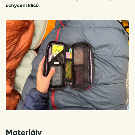
uchycení klíčů
.
Materiály