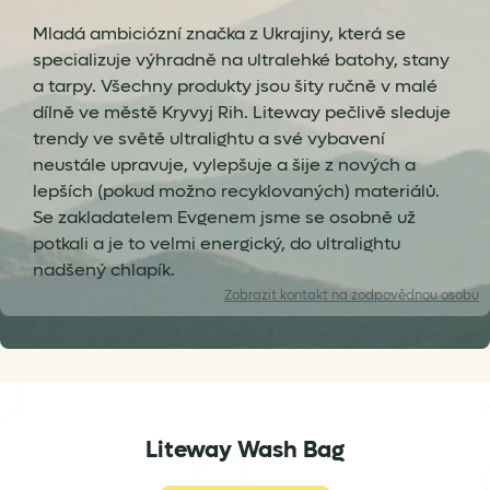
Mladá ambiciózní značka z Ukrajiny, která se
specializuje výhradně na ultralehké batohy, stany
a tarpy. Všechny produkty jsou šity ručně v malé
dílně ve městě Kryvyj Rih. Liteway pečlivě sleduje
trendy ve světě ultralightu a své vybavení
neustále upravuje, vylepšuje a šije z nových a
lepších (pokud možno recyklovaných) materiálů.
Se zakladatelem Evgenem jsme se osobně už
potkali a je to velmi energický, do ultralightu
nadšený chlapík.
Zobrazit
kontakt na zodpovědnou osobu
Liteway Wash Bag
info@gramino.cz