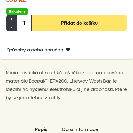
690
Kč
Skladem
Liteway
+
Přidat do košíku
Wash
-
Bag
množství
Způsoby a doba doručení 🚚
Minimalistická ultralehká taštička z nepromokavého
materiálu Ecopak™ EPX200. Liteway Wash Bag je
ideální na hygienu, elektroniku či jiné drobnosti, které
by se jinak lehce ztratily.
Popis
Další informace