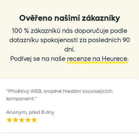
The
The
options
options
Ověřeno našimi zákazníky
may
may
be
be
100 % zákazníků nás doporučuje podle
chosen
chosen
dotazníku spokojenosti za posledních 90
on
on
dní.
the
the
Podívej se na naše
recenze na Heurece
.
product
product
page
page
Přívětivý WEB, snadné hledání souvisejících
komponent.
Anonym,
před 8 dny