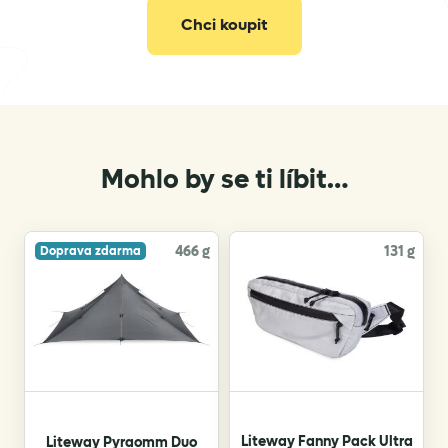
Chci koupit
Mohlo by se ti líbit…
466 g
131 g
Doprava zdarma
Liteway Fanny Pack Ultra
Liteway Pyraomm Duo