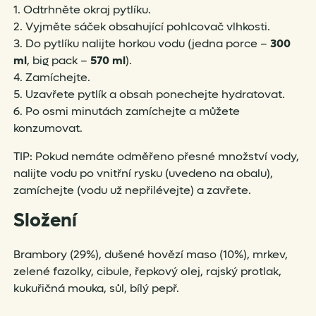
1. Odtrhněte okraj pytlíku.
2. Vyjměte sáček obsahující pohlcovač vlhkosti.
3. Do pytlíku nalijte horkou vodu (jedna porce –
300
ml
, big pack –
570 ml
).
4. Zamíchejte.
5. Uzavřete pytlík a obsah ponechejte hydratovat.
6. Po osmi minutách zamíchejte a můžete
konzumovat.
TIP: Pokud nemáte odměřeno přesné množství vody,
nalijte vodu po vnitřní rysku (uvedeno na obalu),
zamíchejte (vodu už nepřilévejte) a zavřete.
Složení
Brambory (29%), dušené hovězí maso (10%), mrkev,
zelené fazolky, cibule, řepkový olej, rajský protlak,
kukuřičná mouka, sůl, bílý pepř.