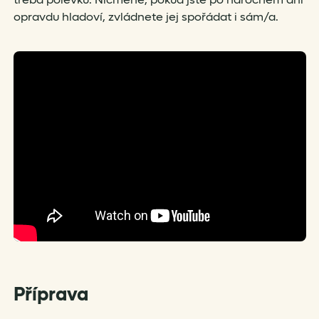
opravdu hladoví, zvládnete jej spořádat i sám/a.
Příprava