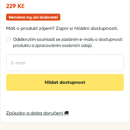
229
Kč
Nemáme my, ani dodavatel
Máš o produkt zájem? Zapni si hlídání dostupnosti.
Odkliknutím souhlasíš se zasláním e-mailu o dostupnosti
produktu a zpracováním osobních údajů.
Enter
your
email
address
Hlídat dostupnost
to
join
the
waitlist
Způsoby a doba doručení 🚚
for
this
product