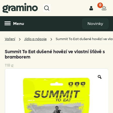
0
Menu
Novinky
Vaření
Jídlo a nápoje
Summit To Eat dušené hovězí ve vla
Summit To Eat dušené hovězí ve vlastní šťávě s
bramborem
118 g
Zoo