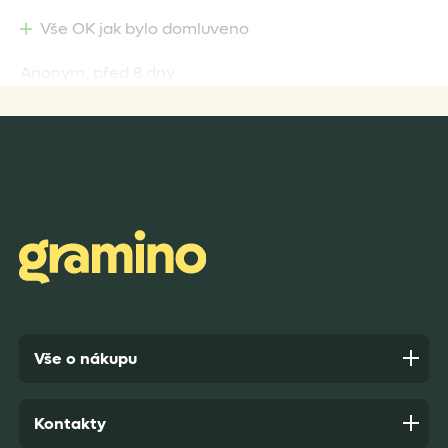
Vše OK jak bylo domluveno
Anonym,
před 8 dny
Rychlost dodání,kvalitní zboží které je bezpečně
zabaleno.
Anonym,
před 9 dny
Vše o nákupu
Kontakty