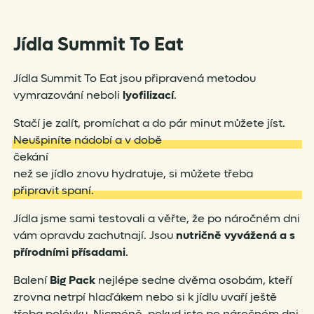
Jídla Summit To Eat
Jídla Summit To Eat jsou připravená metodou
vymrazování neboli
lyofilizací
.
Stačí je zalít, promíchat a do pár minut můžete jíst.
Neušpiníte nádobí a v době
čekání
než se jídlo znovu hydratuje, si můžete třeba
připravit spaní.
Jídla jsme sami testovali a věřte, že po náročném dni
vám opravdu zachutnají. Jsou
nutričně vyvážená a s
přírodními přísadami
.
Balení
Big Pack
nejlépe sedne dvěma osobám, kteří
zrovna netrpí hlaďákem nebo si k jídlu uvaří ještě
třeba polévku. Nicméně, pokud jste po náročném dni