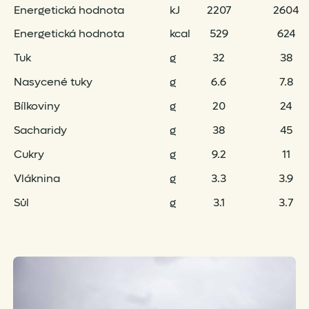
Energetická hodnota
kJ
2207
2604
Energetická hodnota
kcal
529
624
Tuk
g
32
38
Nasycené tuky
g
6.6
7.8
Bílkoviny
g
20
24
Sacharidy
g
38
45
Cukry
g
9.2
11
Vláknina
g
3.3
3.9
Sůl
g
3.1
3.7