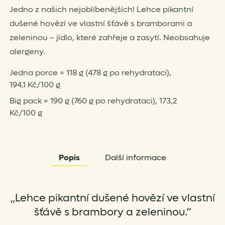
Jedno z našich nejoblíbenějších! Lehce pikantní
dušené hovězí ve vlastní šťávě s bramborami a
zeleninou – jídlo, které zahřeje a zasytí. Neobsahuje
alergeny.
Jedna porce = 118 g (478 g po rehydrataci),
194,1 Kč/100 g
Big pack = 190 g (760 g po rehydrataci), 173,2
Kč/100 g
Popis
Další informace
„Lehce pikantní dušené hovězí ve vlastní
šťávě s brambory a zeleninou.“