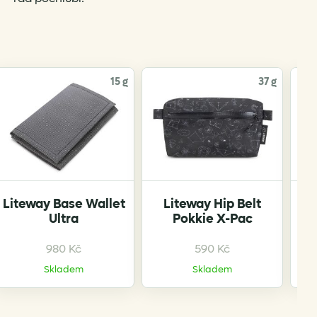
15 g
37 g
Liteway Base Wallet
Liteway Hip Belt
Ultra
Pokkie X-Pac
980
Kč
590
Kč
Skladem
Skladem