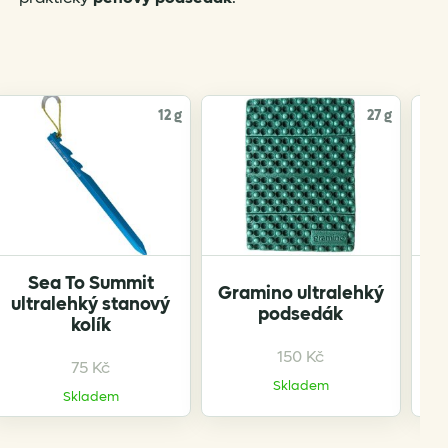
12 g
27 g
Sea To Summit
Gramino ultralehký
ultralehký stanový
podsedák
kolík
150
Kč
75
Kč
Skladem
Skladem