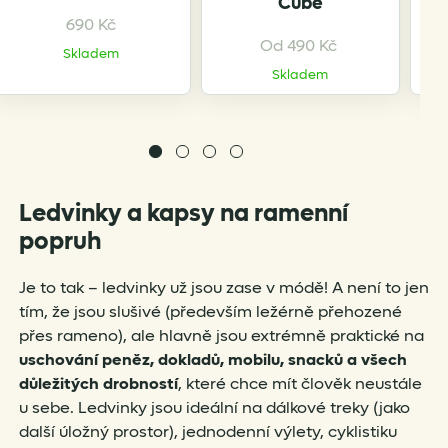
Cube
690
Kč
Od
490
Kč
Skladem
Skladem
Ledvinky a kapsy na ramenní
popruh
Je to tak – ledvinky už jsou zase v módě! A není to jen
tím, že jsou slušivé (především ležérně přehozené
přes rameno), ale hlavně jsou extrémně praktické na
uschování peněz, dokladů, mobilu, snacků a všech
důležitých drobností
, které chce mít člověk neustále
u sebe. Ledvinky jsou ideální na dálkové treky (jako
další úložný prostor), jednodenní výlety, cyklistiku