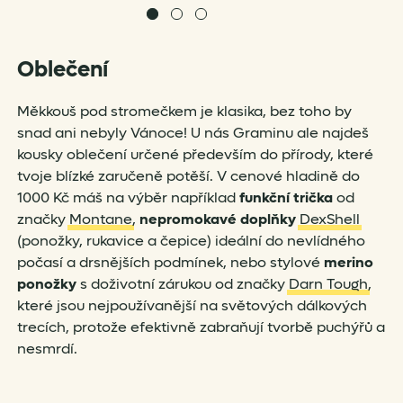
Oblečení
Měkkouš pod stromečkem je klasika, bez toho by
snad ani nebyly Vánoce! U nás Graminu ale najdeš
kousky oblečení určené především do přírody, které
tvoje blízké zaručeně potěší. V cenové hladině do
1000 Kč máš na výběr například
funkční trička
od
značky
Montane
,
nepromokavé doplňky
DexShell
(ponožky, rukavice a čepice) ideální do nevlídného
počasí a drsnějších podmínek, nebo stylové
merino
ponožky
s doživotní zárukou od značky
Darn Tough
,
které jsou nejpoužívanější na světových dálkových
trecích, protože efektivně zabraňují tvorbě puchýřů a
nesmrdí.