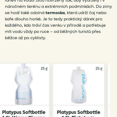
lahev na vodu! Jsou navrženy tak, aby vydržely i v
náročném terénu a extrémních podmínkách. Do zimy
se hodí také odolná
termoska
, která udrží čaj nebo
kafe dlouho horké. Je to tedy praktický dárek pro
každého, kdo tráví čas venku v přírodě a potřebuje
mít vodu vždy po ruce – od běžných turistů přes
běžce až po cyklisty.
25 g
25 g
Platypus Softbottle
Platypus Softbottle