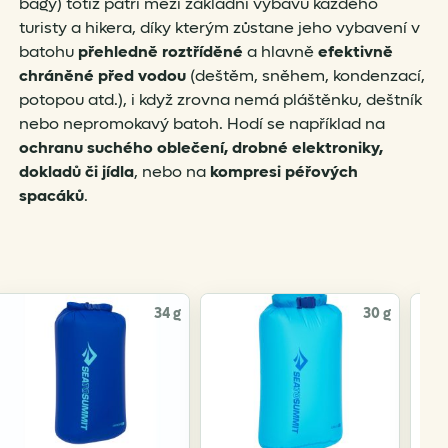
bagy) totiž patří mezi základní výbavu každého
turisty a hikera, díky kterým zůstane jeho vybavení v
batohu
přehledně roztříděné
a hlavně
efektivně
chráněné před vodou
(deštěm, sněhem, kondenzací,
potopou atd.), i když zrovna nemá pláštěnku, deštník
nebo nepromokavý batoh. Hodí se například na
ochranu suchého oblečení, drobné elektroniky,
dokladů či jídla
, nebo na
kompresi péřových
spacáků
.
34 g
30 g