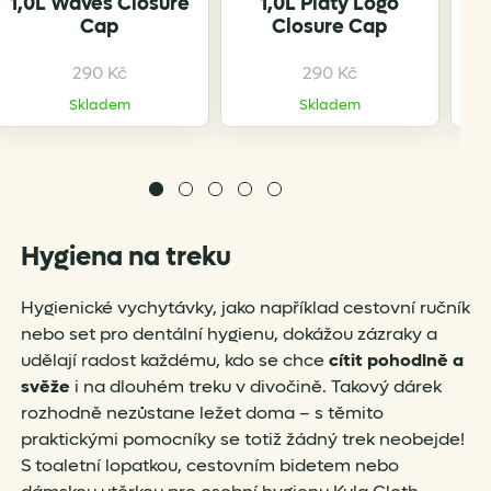
1,0L Waves Closure
1,0L Platy Logo
Cap
Closure Cap
290
Kč
290
Kč
Skladem
Skladem
Hygiena na treku
Hygienické vychytávky, jako například cestovní ručník
nebo set pro dentální hygienu, dokážou zázraky a
udělají radost každému, kdo se chce
cítit pohodlně a
svěže
i na dlouhém treku v divočině. Takový dárek
rozhodně nezůstane ležet doma – s těmito
praktickými pomocníky se totiž žádný trek neobejde!
S toaletní lopatkou, cestovním bidetem nebo