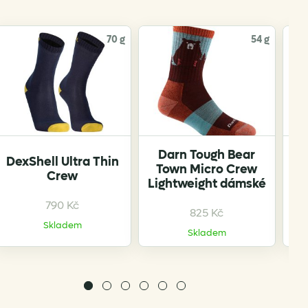
70 g
54 g
Darn Tough Bear
D
DexShell Ultra Thin
Town Micro Crew
Crew
Lightweight dámské
Li
790
Kč
825
Kč
Skladem
Skladem