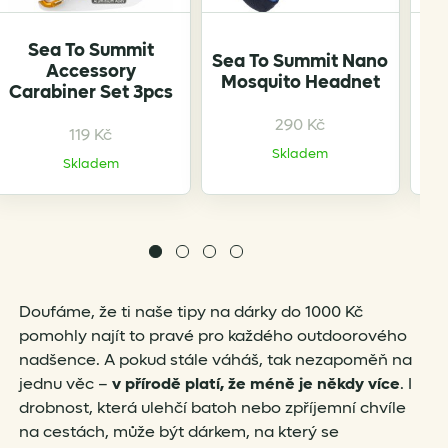
Sea To Summit
Sea To Summit Nano
Ti
Accessory
Mosquito Headnet
Carabiner Set 3pcs
290
Kč
119
Kč
Skladem
Skladem
Doufáme, že ti naše tipy na dárky do 1000 Kč
pomohly najít to pravé pro každého outdoorového
nadšence. A pokud stále váháš, tak nezapoměň na
jednu věc –
v přírodě platí, že méně je někdy více
. I
drobnost, která ulehčí batoh nebo zpříjemní chvíle
na cestách, může být dárkem, na který se