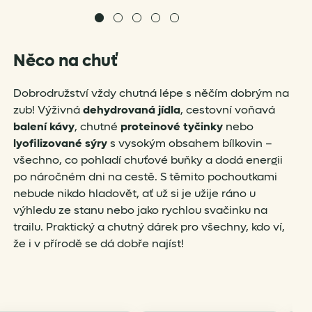
Něco na chuť
Dobrodružství vždy chutná lépe s něčím dobrým na
zub! Výživná
dehydrovaná jídla
, cestovní voňavá
balení kávy
, chutné
proteinové tyčinky
nebo
lyofilizované sýry
s vysokým obsahem bílkovin –
všechno, co pohladí chuťové buňky a dodá energii
po náročném dni na cestě. S těmito pochoutkami
nebude nikdo hladovět, ať už si je užije ráno u
výhledu ze stanu nebo jako rychlou svačinku na
trailu. Praktický a chutný dárek pro všechny, kdo ví,
že i v přírodě se dá dobře najíst!