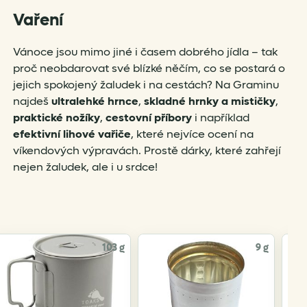
Vaření
Vánoce jsou mimo jiné i časem dobrého jídla – tak
proč neobdarovat své blízké něčím, co se postará o
jejich spokojený žaludek i na cestách? Na Graminu
najdeš
ultralehké hrnce
,
skladné hrnky a mističky
,
praktické nožíky
,
cestovní příbory
i například
efektivní lihové vařiče
, které nejvíce ocení na
víkendových výpravách. Prostě dárky, které zahřejí
nejen žaludek, ale i u srdce!
103 g
9 g