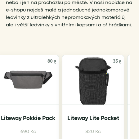
nebo i jen na procházku po městě. V naší nabídce na
e-shopu najdeš malé a jednoduché jednokomorové
ledvinky z ultralehkých nepromokavých materiálů,
ale i větší ledvinky s vnitřními kapsami a přihrádkami.
80 g
35 g
Li
Liteway Pokkie Pack
Liteway Lite Pocket
690
Kč
820
Kč