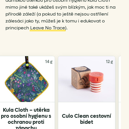
dámskou utěrkou pro osobní hygienu Kula Cloth
mimo jiné také ukážeš svým blízkým, jak moc ti na
přírodě záleží (a pokud to ještě nejsou ostřílení
zálesáci jako ty, můžeš je k tomu i edukovat o
principech
Leave No Trace
).
14 g
12 g
Kula Cloth – utěrka
pro osobní hygienu s
Culo Clean cestovní
Cu
ochranou proti
bidet
zápachu