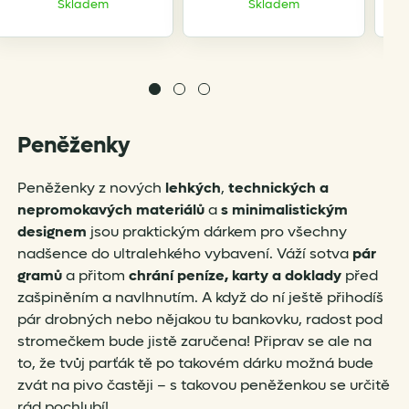
Skladem
Skladem
Peněženky
Peněženky z nových
lehkých
,
technických a
nepromokavých materiálů
a
s minimalistickým
designem
jsou praktickým dárkem pro všechny
nadšence do ultralehkého vybavení. Váží sotva
pár
gramů
a přitom
chrání peníze, karty a doklady
před
zašpiněním a navlhnutím. A když do ní ještě přihodíš
pár drobných nebo nějakou tu bankovku, radost pod
stromečkem bude jistě zaručena! Připrav se ale na
to, že tvůj parťák tě po takovém dárku možná bude
zvát na pivo častěji – s takovou peněženkou se určitě
rád pochlubí!