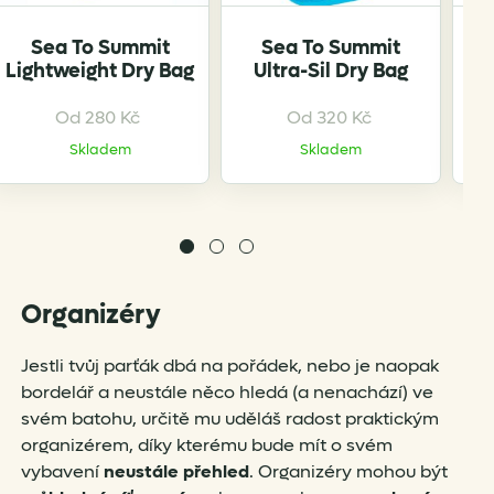
Se
Sea To Summit
Sea To Summit
C
Lightweight Dry Bag
Ultra-Sil Dry Bag
Od
280
Kč
Od
320
Kč
Skladem
Skladem
Organizéry
Jestli tvůj parťák dbá na pořádek, nebo je naopak
bordelář a neustále něco hledá (a nenachází) ve
svém batohu, určitě mu uděláš radost praktickým
organizérem, díky kterému bude mít o svém
vybavení
neustále přehled
. Organizéry mohou být