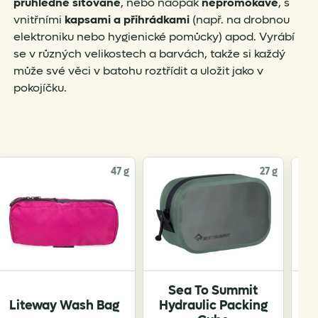
průhledné síťované
, nebo naopak
nepromokavé
, s
vnitřními
kapsami a přihrádkami
(např. na drobnou
elektroniku nebo hygienické pomůcky) apod. Vyrábí
se v různých velikostech a barvách, takže si každý
může své věci v batohu roztřídit a uložit jako v
pokojíčku.
47 g
27 g
Sea To Summit
Liteway Wash Bag
Hydraulic Packing
P