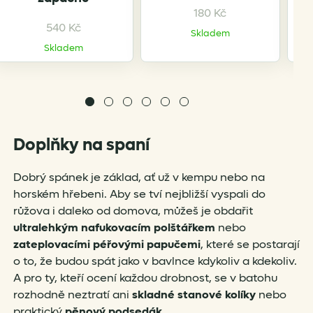
180
Kč
540
Kč
Skladem
Skladem
Doplňky na spaní
Dobrý spánek je základ, ať už v kempu nebo na
horském hřebeni. Aby se tví nejbližší vyspali do
růžova i daleko od domova, můžeš je obdařit
ultralehkým nafukovacím polštářkem
nebo
zateplovacími péřovými papučemi
, které se postarají
o to, že budou spát jako v bavlnce kdykoliv a kdekoliv.
A pro ty, kteří ocení každou drobnost, se v batohu
rozhodně neztratí ani
skladné stanové kolíky
nebo
praktický
pěnový podsedák
.