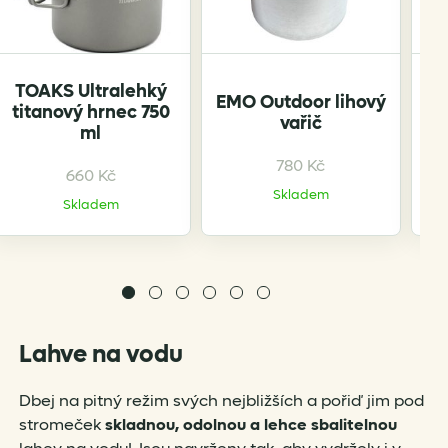
TOAKS Ultralehký
T
EMO Outdoor lihový
titanový hrnec 750
t
vařič
ml
780
Kč
660
Kč
Skladem
Skladem
Lahve na vodu
Dbej na pitný režim svých nejbližších a pořiď jim pod
stromeček
skladnou, odolnou a lehce sbalitelnou