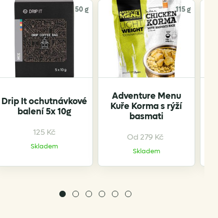
50 g
115 g
Adventure Menu
Drip It ochutnávkové
Mo
Kuře Korma s rýží
balení 5x 10g
basmati
125
Kč
Od
279
Kč
Skladem
Skladem