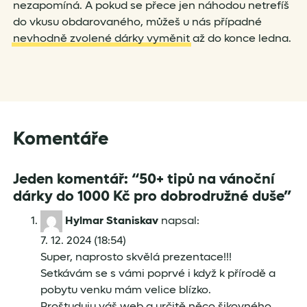
nezapomíná. A pokud se přece jen náhodou netrefíš
do vkusu obdarovaného, můžeš u nás případné
nevhodně zvolené dárky vyměnit
až do konce ledna.
Komentáře
Jeden komentář: “50+ tipů na vánoční
dárky do 1000 Kč pro dobrodružné duše”
Hylmar Staniskav
napsal:
7. 12. 2024 (18:54)
Super, naprosto skvělá prezentace!!!
Setkávám se s vámi poprvé i když k přírodě a
pobytu venku mám velice blízko.
Proštuduju váš web a určitě něco šikovného