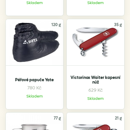
Skladem
Skladem
120 g
35 g
Victorinox Waiter kapesní
Péřové papuče Yate
nůž
780
Kč
629
Kč
Skladem
Skladem
77 g
21 g