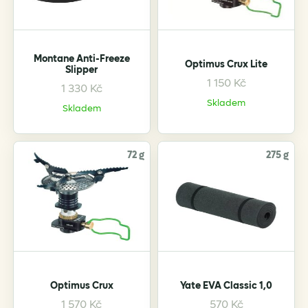
chosen
on
the
Montane Anti-Freeze
Optimus Crux Lite
product
Slipper
page
1 150
Kč
1 330
Kč
This
Skladem
product
Skladem
has
multiple
variants.
72 g
275 g
The
options
may
be
chosen
on
the
Optimus Crux
Yate EVA Classic 1,0
product
page
1 570
Kč
570
Kč