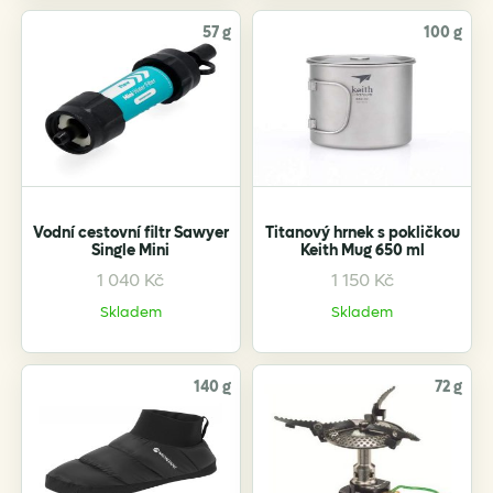
57 g
100 g
Vodní cestovní filtr Sawyer
Titanový hrnek s pokličkou
Single Mini
Keith Mug 650 ml
1 040
Kč
1 150
Kč
This
product
Skladem
Skladem
has
multiple
variants.
140 g
72 g
The
options
may
be