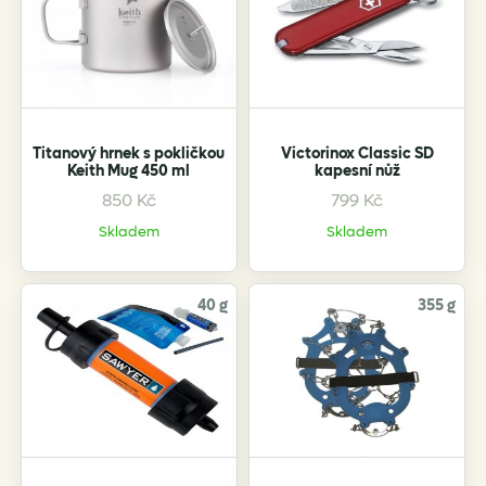
Titanový hrnek s pokličkou
Victorinox Classic SD
Keith Mug 450 ml
kapesní nůž
850
Kč
799
Kč
Skladem
Skladem
40 g
355 g