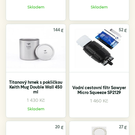
Skladem
Skladem
144 g
52 g
Titanový hrnek s pokličkou
Keith Mug Double Wall 450
Vodní cestovní filtr Sawyer
ml
Micro Squeeze SP2129
1 430
Kč
1 460
Kč
Skladem
20 g
27 g