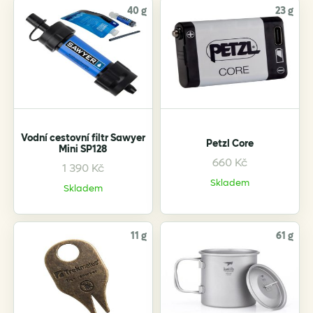
40 g
23 g
Vodní cestovní filtr Sawyer
Petzl Core
Mini SP128
660
Kč
1 390
Kč
Skladem
Skladem
11 g
61 g