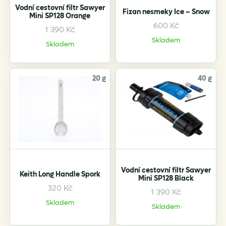
Vodní cestovní filtr Sawyer
Fizan nesmeky Ice – Snow
Mini SP128 Orange
600
Kč
1 390
Kč
This
Skladem
product
Skladem
has
multiple
variants.
20 g
40 g
The
options
may
be
chosen
on
the
Vodní cestovní filtr Sawyer
Keith Long Handle Spork
product
Mini SP128 Black
page
320
Kč
1 390
Kč
Skladem
Skladem