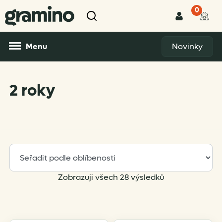
0
Menu
Novinky
2 roky
Sorted
Zobrazuji všech 28 výsledků
by
popularity