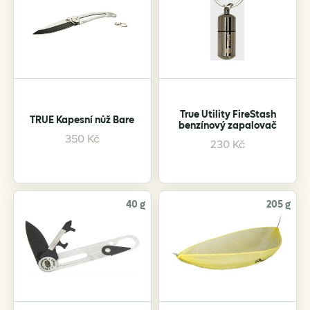
True Utility FireStash
TRUE Kapesní nůž Bare
benzínový zapalovač
350
Kč
230
Kč
40 g
205 g