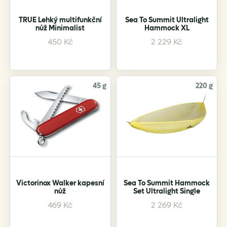
TRUE Lehký multifunkční
Sea To Summit Ultralight
nůž Minimalist
Hammock XL
This
450
Kč
2 229
Kč
product
has
multiple
variants.
45 g
220 g
The
options
may
be
chosen
on
the
product
Victorinox Walker kapesní
Sea To Summit Hammock
nůž
Set Ultralight Single
page
469
Kč
2 269
Kč