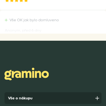
Vše OK jak bylo domluveno
Anonym,
před 6 dny
Rychlost dodání,kvalitní zboží které je bezpečně
zabaleno.
Anonym,
před 7 dny
Vše o nákupu