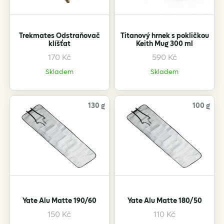
Trekmates Odstraňovač
Titanový hrnek s pokličkou
klíšťat
Keith Mug 300 ml
170
Kč
590
Kč
Skladem
Skladem
130 g
100 g
Yate Alu Matte 190/60
Yate Alu Matte 180/50
150
Kč
110
Kč