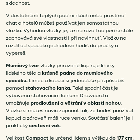
skladnost.
V dostatečně teplých podmínkách nebo prostředí
chat a hotelů můžeš používat jen samostatnou
vložku. Výhodou vložky je, že na rozdíl od peří si stále
zachovává své vlastnosti i při navlhnutí. Vložku na
rozdíl od spacáku jednoduše hodíš do pračky a
vypereš.
Mumiový tvar
vložky přirozeně kopíruje křivky
lidského těla a
krásně padne do mumiového
spacáku.
Límec a kapuci si jednoduše přizpůsobíš
pomocí
stahovacího lanka
. Také spodní část je
vybavena stahovacím lankem Drawcord a
umožňuje
prodloužení a větrání v oblasti nohou
.
Vložku si můžeš navíc zapnout tak, že budeš používat
kapuci a zároveň máš ruce venku. Součástí balení je i
praktický
cestovní vak
.
Velikost
Compact
je určená lidem s výškou
do 177 cm
.