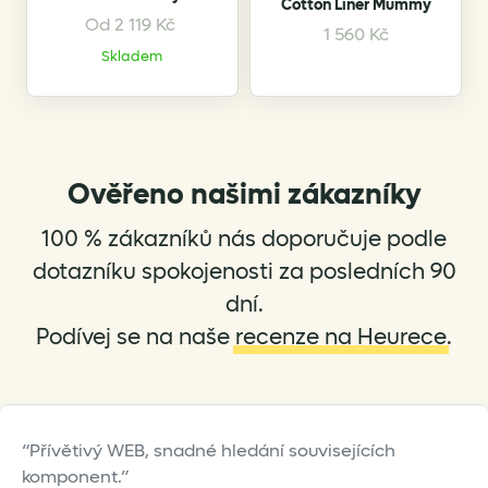
Cotton Liner Mummy
page
page
Od
2 119
Kč
This
1 560
Kč
product
Skladem
has
multiple
variants.
The
options
Ověřeno našimi zákazníky
may
be
100 % zákazníků nás doporučuje podle
chosen
dotazníku spokojenosti za posledních 90
on
dní.
the
Podívej se na naše
recenze na Heurece
.
product
page
Přívětivý WEB, snadné hledání souvisejících
komponent.