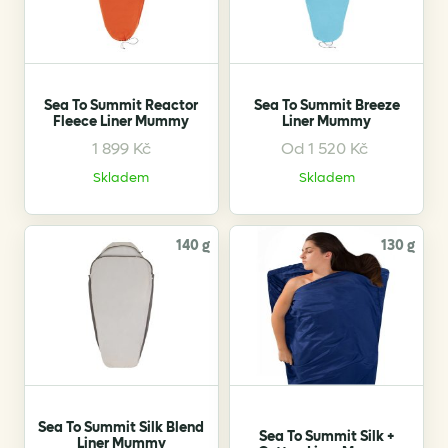
Sea To Summit Reactor
Sea To Summit Breeze
Fleece Liner Mummy
Liner Mummy
1 899
Kč
Od
1 520
Kč
This
This
product
product
Skladem
Skladem
has
has
multiple
multiple
variants.
variants.
140 g
130 g
The
The
options
options
may
may
be
be
chosen
chosen
on
on
the
the
Sea To Summit Silk Blend
product
product
Sea To Summit Silk +
Liner Mummy