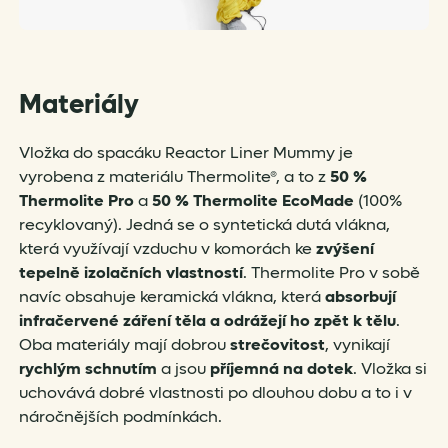
Materiály
Vložka do spacáku Reactor Liner Mummy je
vyrobena z materiálu Thermolite®, a to z
50 %
Thermolite Pro
a
50 % Thermolite EcoMade
(100%
recyklovaný). Jedná se o syntetická dutá vlákna,
která využívají vzduchu v komorách ke
zvýšení
tepelně izolačních vlastností
. Thermolite Pro v sobě
navíc obsahuje keramická vlákna, která
absorbují
infračervené záření těla a odrážejí ho zpět k tělu
.
Oba materiály mají dobrou
strečovitost
, vynikají
rychlým schnutím
a jsou
příjemná na dotek
. Vložka si
uchovává dobré vlastnosti po dlouhou dobu a to i v
náročnějších podmínkách.