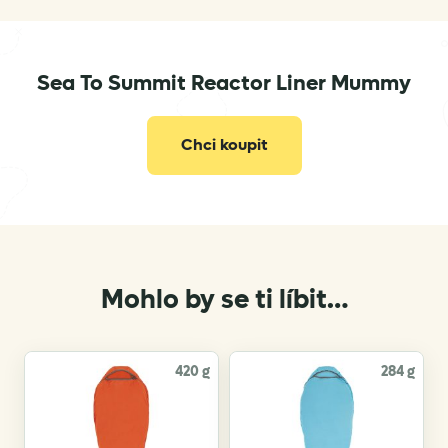
Sea To Summit Reactor Liner Mummy
info@seatosummit.eu
Chci koupit
Mohlo by se ti líbit…
420 g
284 g