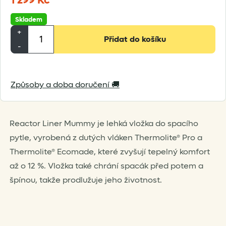
1 299
Kč
Skladem
Sea
+
Přidat do košíku
To
-
Summit
Reactor
Způsoby a doba doručení 🚚
Liner
Mummy
množství
Reactor Liner Mummy je lehká vložka do spacího
pytle, vyrobená z dutých vláken Thermolite® Pro a
Thermolite® Ecomade, které zvyšují tepelný komfort
až o 12 %. Vložka také chrání spacák před potem a
špínou, takže prodlužuje jeho životnost.