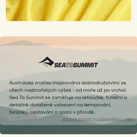
Australská značka inspirována dobrodružstvími ze
všech nadmořských výšek - od moře až po vrchol.
Sea To Summit se zaměřuje na lehoučké, funkční a
detailně dotažené vybavení na kempování,
turistiku, cestování a spaní v přírodě.
Zobrazit
kontakt na zodpovědnou osobu