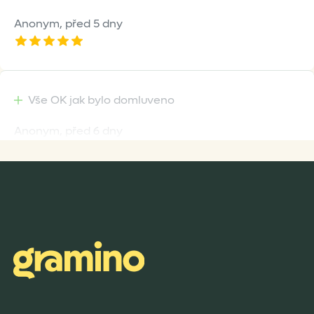
Anonym,
před 5 dny
Vše OK jak bylo domluveno
Anonym,
před 6 dny
Rychlost dodání,kvalitní zboží které je bezpečně
zabaleno.
Anonym,
před 7 dny