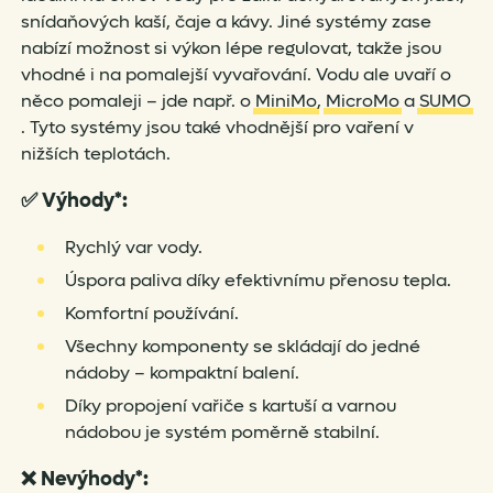
snídaňových kaší, čaje a kávy. Jiné systémy zase
nabízí možnost si výkon lépe regulovat, takže jsou
vhodné i na pomalejší vyvařování. Vodu ale uvaří o
něco pomaleji – jde např. o
MiniMo
,
MicroMo
a
SUMO
. Tyto systémy jsou také vhodnější pro vaření v
nižších teplotách.
✅
Výhody*:
Rychlý var vody.
Úspora paliva díky efektivnímu přenosu tepla.
Komfortní používání.
Všechny komponenty se skládají do jedné
nádoby – kompaktní balení.
Díky propojení vařiče s kartuší a varnou
nádobou je systém poměrně stabilní.
❌
Nevýhody*: