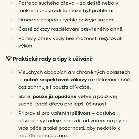
Potřeba suchého dřeva – za deště nebo v
mokrém prostředí to může být problém.
Hrnec se zespodu rychle pokryje sazemi.
Časté zákazy rozdělávání otevřeného ohně.
Pomalý ohřev vody bez možnosti regulovat
výkon.
💡
Praktické rady a tipy k užívání:
V suchých obdobích a v chráněných oblastech
je
nutné respektovat zákazy
rozdělávání ohňů,
což zahrnuje i použití dřívkáče.
Sbírej
pouze již opadané
větve a používej
suché, tvrdé dřevo pro lepší účinnost.
Připrav si pro vaření
trpělivost
– obsluha
dřívkáče vyžaduje narozdíl od vaření na plynu
více péče a také pozornosti, aby nedošlo k
nechtěnému požáru.