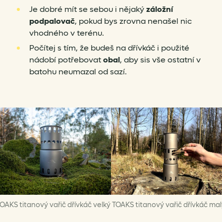
Je dobré mít se sebou i nějaký
záložní
podpalovač
, pokud bys zrovna nenašel nic
vhodného v terénu.
Počítej s tím, že budeš na dřívkáč i použité
nádobí potřebovat
obal
, aby sis vše ostatní v
batohu neumazal od sazí.
OAKS titanový vařič dřívkáč velký
TOAKS titanový vařič dřívkáč ma