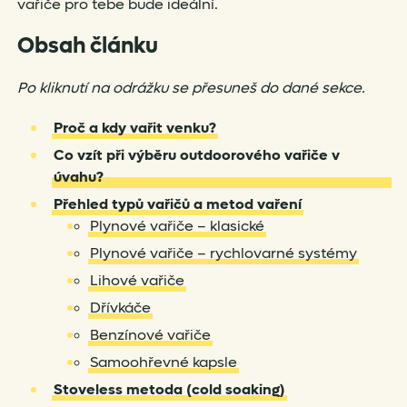
vařiče pro tebe bude ideální.
Obsah článku
Po kliknutí na odrážku se přesuneš do dané sekce.
Proč a kdy vařit venku?
Co vzít při výběru outdoorového vařiče v
úvahu?
Přehled typů vařičů a metod vaření
Plynové vařiče – klasické
Plynové vařiče – rychlovarné systémy
Lihové vařiče
Dřívkáče
Benzínové vařiče
Samoohřevné kapsle
Stoveless metoda (cold soaking)