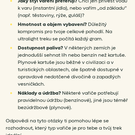
Jaký styl vaření preferuji?
Chci jen přivést vodu
k varu (instantní jídla), nebo vařím „od základu“
(např. těstoviny, rýže, guláš)?
Hmotnost a objem vybavení?
Důležitý
kompromis pro tvoje celkové pohodlí. Na
ultralight treku se počítá každý gram.
Dostupnost paliva?
V některých zemích je
jednodušší sehnat líh nebo benzín než kartuše.
Plynové kartuše jsou běžné v civilizaci a v
turistických oblastech, ale špatně dostupné v
opravdové nedotčené divočině a zapadlých
vesničkách.
Náklady a údržba?
Některé vařiče potřebují
pravidelnou údržbu (benzínové), jiné jsou téměř
bezúdržbové (plynové).
Odpovědi na tyto otázky ti pomohou lépe se
rozhodnout, který typ vařiče je pro tebe a tvůj trek