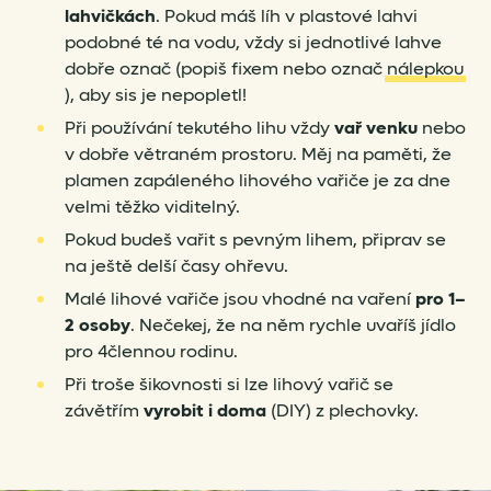
lahvičkách
. Pokud máš líh v plastové lahvi
podobné té na vodu, vždy si jednotlivé lahve
dobře označ (popiš fixem nebo označ
nálepkou
), aby sis je nepopletl!
Při používání tekutého lihu vždy
vař venku
nebo
v dobře větraném prostoru. Měj na paměti, že
plamen zapáleného lihového vařiče je za dne
velmi těžko viditelný.
Pokud budeš vařit s pevným lihem, připrav se
na ještě delší časy ohřevu.
Malé lihové vařiče jsou vhodné na vaření
pro 1–
2 osoby
. Nečekej, že na něm rychle uvaříš jídlo
pro 4člennou rodinu.
Při troše šikovnosti si lze lihový vařič se
závětřím
vyrobit i doma
(DIY) z plechovky.