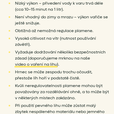
Nízký výkon – přivedení vody k varu trvá déle
(cca 10–15 minut na 1 litr).
Není vhodný do zimy a mrazu – výkon vařiče se
ještě snižuje.
Obtížná až nemožná regulace plamene.
Vysoká citlivost na vítr (nutnost používání
závětří).
Vyžaduje dodržování několika bezpečnostních
zásad (doporučujeme mrknou na naše
video o vaření na lihu
).
Hrnec se může zespodu trochu očoudit,
přestože líh hoří v podstatě čistě.
Kvůli neregulovatelnosti plamene mohou být
považovány za rozdělávání ohně, a to může být
v některých místech zakázáno.
Při použití pevného lihu může zůstat malý
zbytek nespáleného materiálu nebo jemného