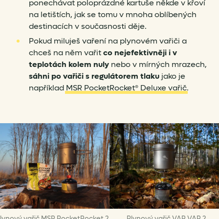
ponechávat poloprázdné kartuše někde v křoví
na letištích, jak se tomu v mnoha oblíbených
destinacích v současnosti děje.
Pokud miluješ vaření na plynovém vařiči a
chceš na něm vařit
co nejefektivněji i v
teplotách kolem nuly
nebo v mírných mrazech,
sáhni po vařiči s regulátorem tlaku
jako je
například
MSR PocketRocket® Deluxe vařič
.
lynový vařič MSR PocketRocket 2
Plynový vařič VAR VAR 2