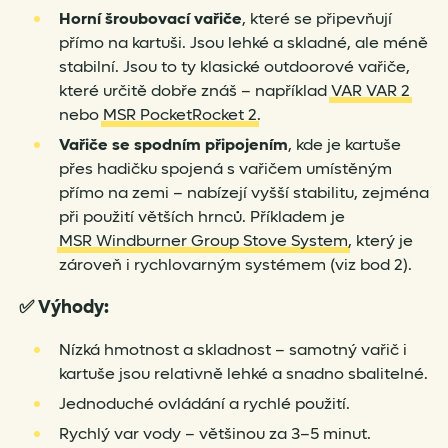
Horní šroubovací vařiče
, které se připevňují
přímo na kartuši. Jsou lehké a skladné, ale méně
stabilní. Jsou to ty klasické outdoorové vařiče,
které určitě dobře znáš – například
VAR VAR 2
nebo
MSR PocketRocket 2
.
Vařiče se spodním připojením
, kde je kartuše
přes hadičku spojená s vařičem umístěným
přímo na zemi – nabízejí vyšší stabilitu, zejména
při použití větších hrnců. Příkladem je
MSR Windburner Group Stove System
, který je
zároveň i rychlovarným systémem (viz bod 2).
✅
Výhody:
Nízká hmotnost a skladnost – samotný vařič i
kartuše jsou relativně lehké a snadno sbalitelné.
Jednoduché ovládání a rychlé použití.
Rychlý var vody – většinou za 3–5 minut.