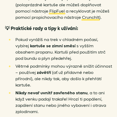
(poloprázdné kartuše ale můžeš doplňovat
pomocí nástroje
FlipFuel
a recyklovat je můžeš
pomocí propichovacího nástroje
CrunchIt
).
💡
Praktické rady a tipy k užívání:
Pokud vyrážíš na trek v chladném počasí,
vybírej
kartuše se zimní směsí
s vyšším
obsahem propanu. Kartuši před použitím strč
pod bundu a plyn předehřej.
Větrné podmínky mohou výrazně snížit účinnost
– používej
závětří
(ať už přídavné nebo
přírodní), ale nikdy tak, aby došlo k přehřátí
kartuše.
Nikdy nevař uvnitř zavřeného stanu
, a to ani
když venku padají trakaře! Hrozí ti popálení,
zapálení stanu nebo jiného vybavení i otrava
zplodinami.