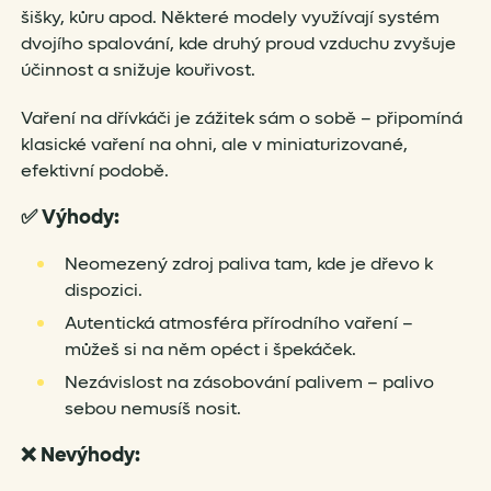
šišky, kůru apod. Některé modely využívají systém
dvojího spalování, kde druhý proud vzduchu zvyšuje
účinnost a snižuje kouřivost.
Vaření na dřívkáči je zážitek sám o sobě – připomíná
klasické vaření na ohni, ale v miniaturizované,
efektivní podobě.
✅
Výhody:
Neomezený zdroj paliva tam, kde je dřevo k
dispozici.
Autentická atmosféra přírodního vaření –
můžeš si na něm opéct i špekáček.
Nezávislost na zásobování palivem – palivo
sebou nemusíš nosit.
❌
Nevýhody: