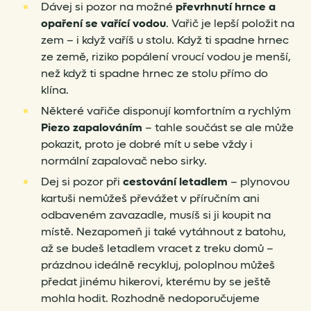
Dávej si pozor na možné
převrhnutí hrnce a
opaření se vařící vodou
. Vařič je lepší položit na
zem – i když vaříš u stolu. Když ti spadne hrnec
ze země, riziko popálení vroucí vodou je menší,
než když ti spadne hrnec ze stolu přímo do
klína.
Některé vařiče disponují komfortním a rychlým
Piezo zapalováním
– tahle součást se ale může
pokazit, proto je dobré mít u sebe vždy i
normální zapalovač nebo sirky.
Dej si pozor při
cestování letadlem
– plynovou
kartuši nemůžeš převážet v příručním ani
odbaveném zavazadle, musíš si ji koupit na
místě. Nezapomeň ji také vytáhnout z batohu,
až se budeš letadlem vracet z treku domů –
prázdnou ideálně recykluj, poloplnou můžeš
předat jinému hikerovi, kterému by se ještě
mohla hodit. Rozhodně nedoporučujeme