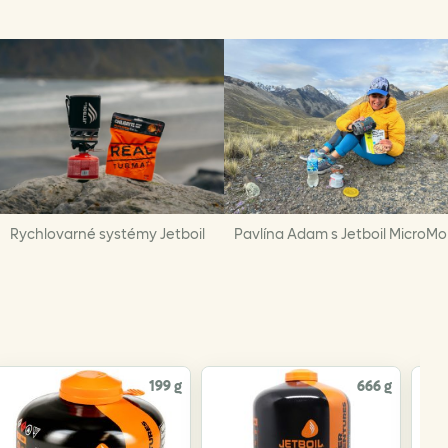
Rychlovarné systémy Jetboil
Pavlína Adam s Jetboil MicroMo
199 g
666 g
Do