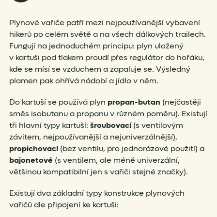
Plynové vařiče patří mezi nejpoužívanější vybavení
hikerů po celém světě a na všech dálkových trailech.
Fungují na jednoduchém principu: plyn uložený
v kartuši pod tlakem proudí přes regulátor do hořáku,
kde se mísí se vzduchem a zapaluje se. Výsledný
plamen pak ohřívá nádobí a jídlo v něm.
Do kartuší se používá plyn
propan-butan
(nejčastěji
směs isobutanu a propanu v různém poměru). Existují
tři hlavní typy kartuší:
šroubovací
(s ventilovým
závitem, nejpoužívanější a nejuniverzálnější),
propichovací
(bez ventilu, pro jednorázové použití) a
bajonetové
(s ventilem, ale méně univerzální,
většinou kompatibilní jen s vařiči stejné značky).
Existují dva základní typy konstrukce plynových
vařičů dle připojení ke kartuši: