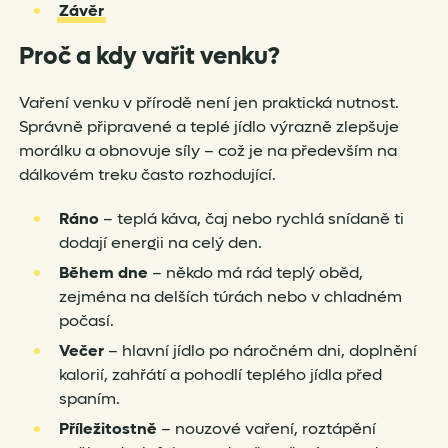
Závěr
Proč a kdy vařit venku?
Vaření venku v přírodě není jen praktická nutnost.
Správně připravené a teplé jídlo výrazně zlepšuje
morálku a obnovuje síly – což je na především na
dálkovém treku často rozhodující.
Ráno
– teplá káva, čaj nebo rychlá snídaně ti
dodají energii na celý den.
Během dne
– někdo má rád teplý oběd,
zejména na delších túrách nebo v chladném
počasí.
Večer
– hlavní jídlo po náročném dni, doplnění
kalorií, zahřátí a pohodlí teplého jídla před
spaním.
Příležitostně
– nouzové vaření, roztápění