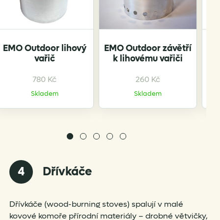
OR
EMO Outdoor lihový
EMO Outdoor závětří
vařič
k lihovému vařiči
li
780
Kč
260
Kč
Skladem
Skladem
4
Dřívkáče
Dřívkáče (wood-burning stoves) spalují v malé
kovové komoře přírodní materiály – drobné větvičky,