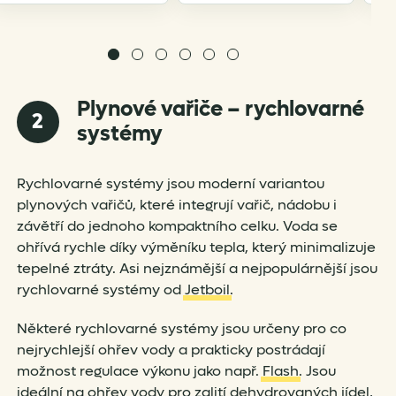
Plynové vařiče – rychlovarné
2
systémy
Rychlovarné systémy jsou moderní variantou
plynových vařičů, které integrují vařič, nádobu i
závětří do jednoho kompaktního celku. Voda se
ohřívá rychle díky výměníku tepla, který minimalizuje
tepelné ztráty. Asi nejznámější a nejpopulárnější jsou
rychlovarné systémy od
Jetboil
.
Některé rychlovarné systémy jsou určeny pro co
nejrychlejší ohřev vody a prakticky postrádají
možnost regulace výkonu jako např.
Flash
. Jsou
ideální na ohřev vody pro zalití dehydrovaných jídel,