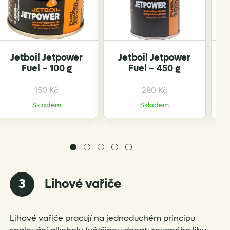
Jetboil Jetpower
Jetboil Jetpower
Fuel – 100 g
Fuel – 450 g
150
Kč
280
Kč
Skladem
Skladem
3
Lihové vařiče
Lihové vařiče pracují na jednoduchém principu