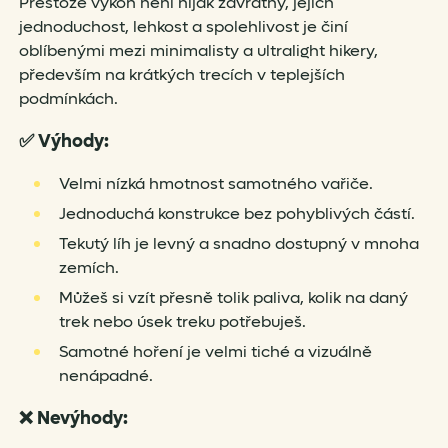
Přestože výkon není nijak závratný, jejich
jednoduchost, lehkost a spolehlivost je činí
oblíbenými mezi minimalisty a ultralight hikery,
především na krátkých trecích v teplejších
podmínkách.
✅
Výhody:
Velmi nízká hmotnost samotného vařiče.
Jednoduchá konstrukce bez pohyblivých částí.
Tekutý líh je levný a snadno dostupný v mnoha
zemích.
Můžeš si vzít přesně tolik paliva, kolik na daný
trek nebo úsek treku potřebuješ.
Samotné hoření je velmi tiché a vizuálně
nenápadné.
❌
Nevýhody: