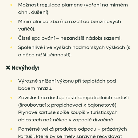
Možnost regulace plamene (vaření na mírném
ohni, dušení).
Minimální údržba (na rozdíl od benzínových
vařičů).
Čisté spalování – nezanášíš nádobí sazemi.
Spolehlivé i ve vyšších nadmořských výškách (s
o něco nižší účinností).
❌
Nevýhody:
Výrazné snížení výkonu při teplotách pod
bodem mrazu.
Závislost na dostupnosti kompatibilních kartuší
(šroubovací x propichovací x bajonetové).
Plynové kartuše spíše koupíš v turistických
oblastech než někde v zapadlé divočině.
Poměrně velká produkce odpadu – prázdných
kartuší, které by se měly správně recyklovat