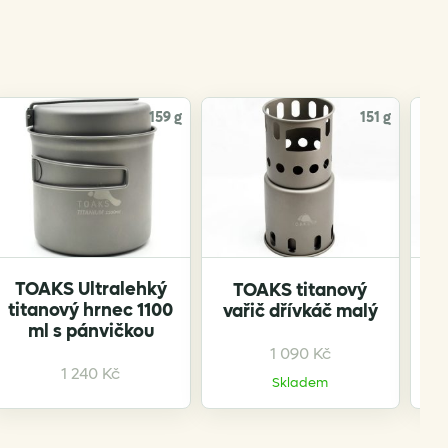
159 g
151 g
TOAKS Ultralehký
TOAKS titanový
titanový hrnec 1100
vařič dřívkáč malý
va
ml s pánvičkou
1 090
Kč
1 240
Kč
Skladem