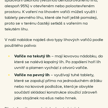
spalování alkoholu (většinou denaturovaného lihu,
alespoň 95%) v otevřeném nebo polootevřeném
prostoru. K vaření na lihovém vařiči můžeš využít i
tablety pevného lihu, které ale hoří ještě pomaleji,
proto se v terénu častěji setkáš s vařením na
tekutém lihu.
V naší nabídce najdeš dva typy lihových vařičů podle
použitého paliva:
Vařiče na tekutý líh
– mají kovovou nádobku, do
které se nalévá kapalný líh. Po zapálení hoří líh
uvnitř a plamen vychází z otvorů vařiče.
Vařiče na pevný líh
– využívají tuhé tablety,
které se zapalují přímo na jednoduchém držáku
nebo na kovové podložce, která je obvykle
součástí skládací konstrukce sloužící zároveň
jako stojánek na ešus nebo hrnek.