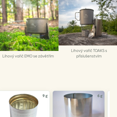
Lihový vařič TOAKS s
Lihový vařič EMO se závětřím
příslušenstvím
9 g
6 g