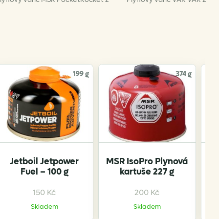
199 g
374 g
Jetboil Jetpower
MSR IsoPro Plynová
MS
Fuel – 100 g
kartuše 227 g
150
Kč
200
Kč
Skladem
Skladem