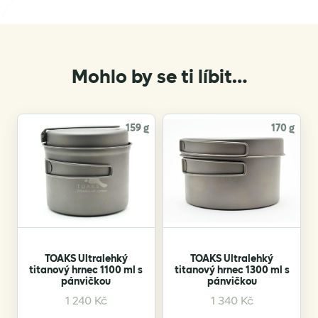
Mohlo by se ti líbit…
159 g
170 g
TOAKS Ultralehký
TOAKS Ultralehký
titanový hrnec 1100 ml s
titanový hrnec 1300 ml s
pánvičkou
pánvičkou
1 240
Kč
1 340
Kč