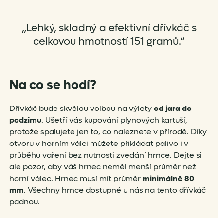
„Lehký, skladný a efektivní dřívkáč s
celkovou hmotností 151 gramů.“
Na co se hodí?
Dřívkáč bude skvělou volbou na výlety
od jara do
podzimu
. Ušetří vás kupování plynových kartuší,
protože spalujete jen to, co naleznete v přírodě. Díky
otvoru v horním válci můžete přikládat palivo i v
průběhu vaření bez nutnosti zvedání hrnce. Dejte si
ale pozor, aby váš hrnec neměl menší průměr než
horní válec. Hrnec musí mít průměr
minimálně 80
mm
. Všechny hrnce dostupné u nás na tento dřívkáč
padnou.