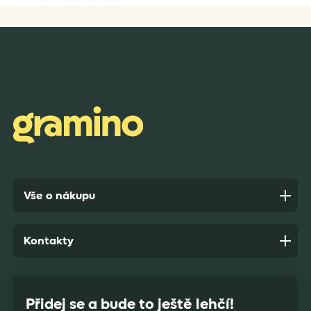
Rychlost dodání,kvalitní zboží které je bezpečně
zabaleno.
Anonym,
před 7 dny
Vše o nákupu
Kontakty
Přidej se a bude to ještě lehčí!