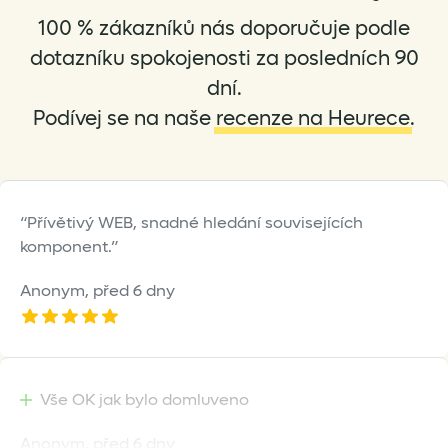
100 % zákazníků nás doporučuje podle
dotazníku spokojenosti za posledních 90
dní.
Podívej se na naše
recenze na Heurece
.
Přívětivý WEB, snadné hledání souvisejících
komponent.
Anonym,
před 6 dny
Vše OK jak bylo domluveno
Anonym,
před 6 dny