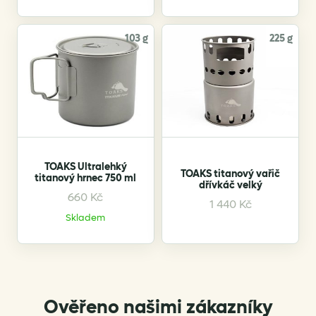
103 g
225 g
TOAKS Ultralehký
TOAKS titanový vařič
titanový hrnec 750 ml
dřívkáč velký
660
Kč
1 440
Kč
Skladem
Ověřeno našimi zákazníky