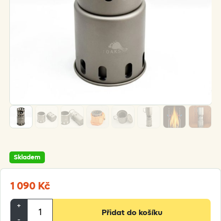
Skladem
1 090
Kč
TOAKS
+
Přidat do košíku
titanový
-