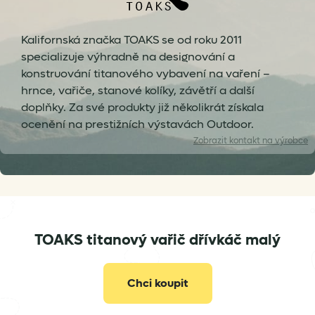
Kalifornská značka TOAKS se od roku 2011
specializuje výhradně na designování a
konstruování titanového vybavení na vaření –
hrnce, vařiče, stanové kolíky, závětří a další
doplňky. Za své produkty již několikrát získala
ocenění na prestižních výstavách Outdoor.
Zobrazit
kontakt na výrobce
info@toaksoutdoor.com
TOAKS titanový vařič dřívkáč malý
Chci koupit