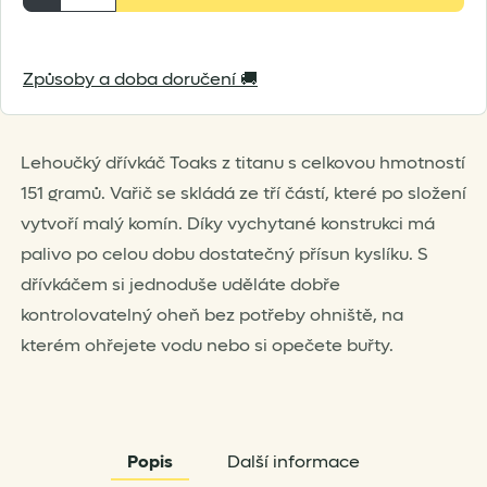
vařič
dřívkáč
Způsoby a doba doručení 🚚
malý
množství
Lehoučký dřívkáč Toaks z titanu s celkovou hmotností
151 gramů. Vařič se skládá ze tří částí, které po složení
vytvoří malý komín. Díky vychytané konstrukci má
palivo po celou dobu dostatečný přísun kyslíku. S
dřívkáčem si jednoduše uděláte dobře
kontrolovatelný oheň bez potřeby ohniště, na
kterém ohřejete vodu nebo si opečete buřty.
Popis
Další informace