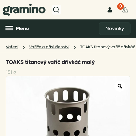
0
Menu
Novinky
Vaření
Vařiče a příslušenství
TOAKS titanový vařič dřívkáč
TOAKS titanový vařič dřívkáč malý
151 g
Zoo