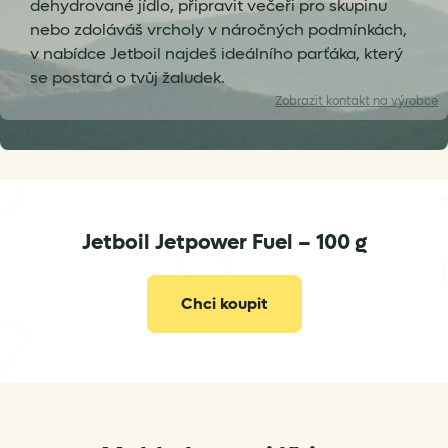
dehydrované jídlo, připravit večeři pro skupinu
nebo zdoláváš vrcholy v náročných podmínkách,
v nabídce Jetboil najdeš ideálního parťáka, který
se postará o tvůj žaludek.
Zobrazit
kontakt na výrobce
JOLegal@johnsonoutdoors.com
Jetboil Jetpower Fuel – 100 g
Chci koupit