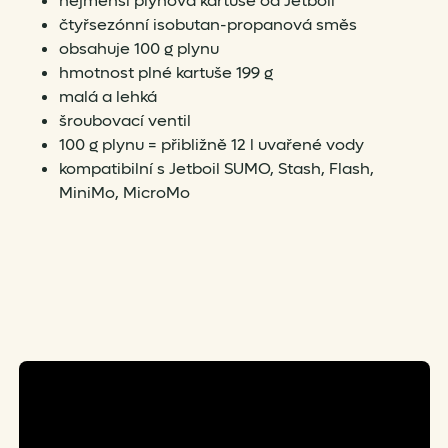
nejmenší plynová kartuše od Jetboil
čtyřsezónní isobutan-propanová směs
obsahuje 100 g plynu
hmotnost plné kartuše 199 g
malá a lehká
šroubovací ventil
100 g plynu = přibližně 12 l uvařené vody
kompatibilní s Jetboil SUMO, Stash, Flash,
MiniMo, MicroMo