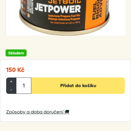
Skladem
150
Kč
Jetboil
+
Přidat do košíku
Jetpower
-
Fuel
-
Způsoby a doba doručení 🚚
100
g
množství