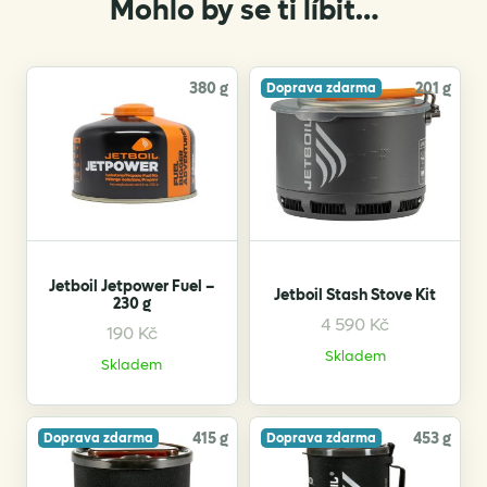
Mohlo by se ti líbit…
380 g
201 g
Doprava zdarma
Jetboil Jetpower Fuel –
Jetboil Stash Stove Kit
230 g
4 590
Kč
190
Kč
Skladem
Skladem
415 g
453 g
Doprava zdarma
Doprava zdarma