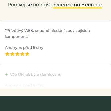
Podívej se na naše
recenze na Heurece
.
Přívětivý WEB, snadné hledání souvisejících
komponent.
Anonym,
před 5 dny
Vše OK jak bylo domluveno
Anonym,
před 6 dny