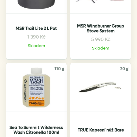
chosen
on
the
MSR Windburner Group
MSR Trail Lite 2 L Pot
product
Stove System
page
1 390
Kč
5 990
Kč
Skladem
Skladem
110 g
20 g
Sea To Summit Wilderness
TRUE Kapesní nůž Bare
Wash Citronella 100ml