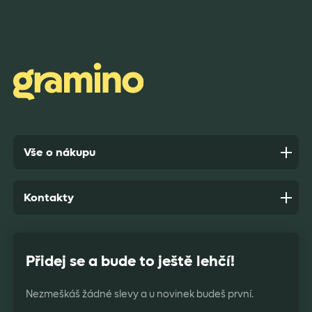
Rychlost dodání,kvalitní zboží které je bezpečně
zabaleno.
Anonym,
před 9 dny
Vše o nákupu
Kontakty
Přidej se a bude to ještě lehčí!
Nezmeškáš žádné slevy a u novinek budeš první.