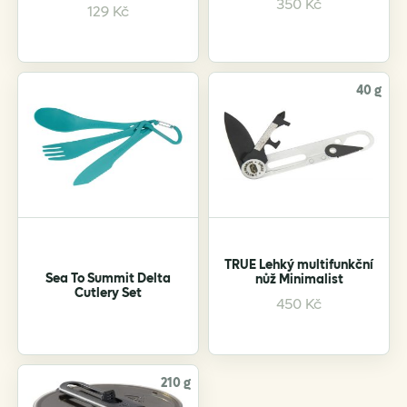
350
Kč
129
Kč
40 g
TRUE Lehký multifunkční
Sea To Summit Delta
nůž Minimalist
Cutlery Set
450
Kč
210 g