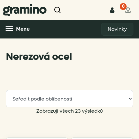
0
Menu
Novinky
Nerezová ocel
Sorted
Zobrazuji všech 23 výsledků
by
popularity