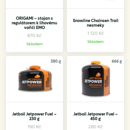
chosen
on
the
ORIGAMI – stojan s
Snowline Chainsen Trail
regulátorem k lihovému
product
nesmeky
vařiči EMO
page
1 120
Kč
This
870
Kč
product
Skladem
Skladem
has
multiple
variants.
380 g
666 g
The
options
may
be
chosen
on
the
Jetboil Jetpower Fuel –
Jetboil Jetpower Fuel –
product
230 g
450 g
page
190
Kč
280
Kč