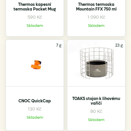
the
the
Thermos kapesní
Thermos termoska
product
product
termoska Pocket Mug
Mountain FFX 750 ml
page
page
590
Kč
1 090
Kč
This
This
product
product
Skladem
Skladem
has
has
multiple
multiple
variants.
variants.
7 g
23 g
The
The
options
options
may
may
be
be
chosen
chosen
on
on
the
the
TOAKS stojan k lihovému
CNOC QuickCap
product
product
vařiči
page
page
130
Kč
80
Kč
This
Skladem
product
Skladem
has