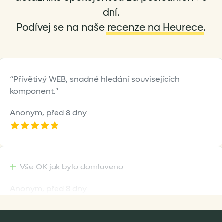
dní.
Podívej se na naše
recenze na Heurece
.
Přívětivý WEB, snadné hledání souvisejících
komponent.
Anonym,
před 8 dny
Vše OK jak bylo domluveno
Anonym,
před 8 dny