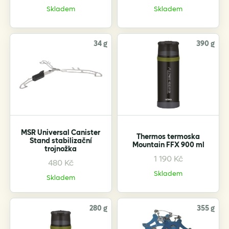
Skladem
Skladem
34 g
390 g
MSR Universal Canister
Thermos termoska
Stand stabilizační
Mountain FFX 900 ml
trojnožka
1 190
Kč
This
480
Kč
product
Skladem
Skladem
has
multiple
variants.
280 g
355 g
The