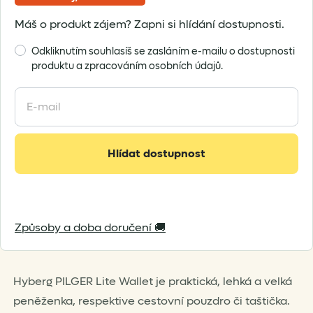
Máš o produkt zájem? Zapni si hlídání dostupnosti.
Odkliknutím souhlasíš se zasláním e-mailu o dostupnosti
produktu a zpracováním osobních údajů.
Enter
your
email
address
Hlídat dostupnost
to
join
the
waitlist
Způsoby a doba doručení 🚚
for
this
product
Hyberg PILGER Lite Wallet je praktická, lehká a velká
peněženka, respektive cestovní pouzdro či taštička.