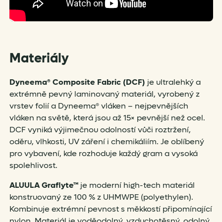
Materiály
Dyneema® Composite Fabric (DCF)
je ultralehký a
extrémně pevný laminovaný materiál, vyrobený z
vrstev folií a Dyneema® vláken – nejpevnějších
vláken na světě, která jsou až 15× pevnější než ocel.
DCF vyniká výjimečnou odolností vůči roztržení,
oděru, vlhkosti, UV záření i chemikáliím. Je oblíbený
pro vybavení, kde rozhoduje každý gram a vysoká
spolehlivost.
ALUULA Graflyte™
je moderní high-tech materiál
konstruovaný ze 100 % z UHMWPE (polyethylen).
Kombinuje extrémní pevnost s měkkostí připomínající
nylon. Materiál je voděodolný, vzduchotěsný, odolný