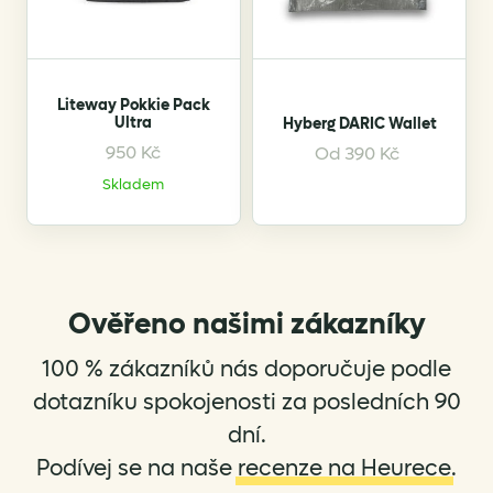
be
be
chosen
chosen
on
on
the
the
Liteway Pokkie Pack
product
product
Ultra
Hyberg DARIC Wallet
page
page
950
Kč
This
This
Od
390
Kč
product
product
Skladem
has
has
multiple
multiple
variants.
variants.
The
The
options
options
Ověřeno našimi zákazníky
may
may
be
be
100 % zákazníků nás doporučuje podle
chosen
chosen
dotazníku spokojenosti za posledních 90
on
on
dní.
the
the
Podívej se na naše
recenze na Heurece
.
product
product