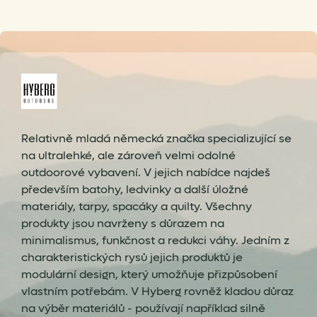
Relativně mladá německá značka specializující se
na ultralehké, ale zároveň velmi odolné
outdoorové vybavení. V jejich nabídce najdeš
především batohy, ledvinky a další úložné
materiály, tarpy, spacáky a quilty. Všechny
produkty jsou navrženy s důrazem na
minimalismus, funkčnost a redukci váhy. Jedním z
charakteristických rysů jejich produktů je
modulární design, který umožňuje přizpůsobení
vlastním potřebám. V Hyberg rovněž kladou důraz
na výběr materiálů - používají například silně