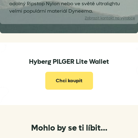
odolný Ripstop Nylon nebo ve světě ultralightu
velmi populární materiál Dyneema.
Zobrazit
kontakt na výrobce
info@hyberg.de
Hyberg PILGER Lite Wallet
Chci koupit
Mohlo by se ti líbit…