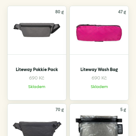
80 g
47 g
Liteway Pokkie Pack
Liteway Wash Bag
690
Kč
690
Kč
This
This
Skladem
Skladem
product
product
has
has
multiple
multiple
variants.
variants.
70 g
5 g
The
The
options
options
may
may