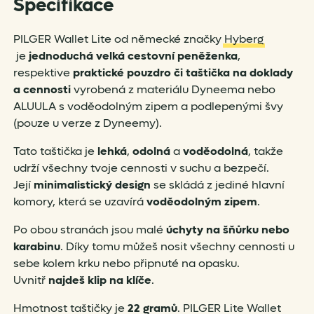
Specifikace
PILGER Wallet Lite od německé značky
Hyberg
je
jednoduchá velká cestovní peněženka
,
respektive
praktické pouzdro či taštička na doklady
a cennosti
vyrobená z materiálu Dyneema nebo
ALUULA s voděodolným zipem a podlepenými švy
(pouze u verze z Dyneemy).
Tato taštička je
lehká
,
odolná
a
voděodolná
, takže
udrží všechny tvoje cennosti v suchu a bezpečí.
Její
minimalistický design
se skládá z jediné hlavní
komory, která se uzavírá
voděodolným zipem
.
Po obou stranách jsou malé
úchyty na šňůrku nebo
karabinu
. Díky tomu můžeš nosit všechny cennosti u
sebe kolem krku nebo připnuté na opasku.
Uvnitř
najdeš klip na klíče
.
Hmotnost taštičky je
22 gramů
. PILGER Lite Wallet