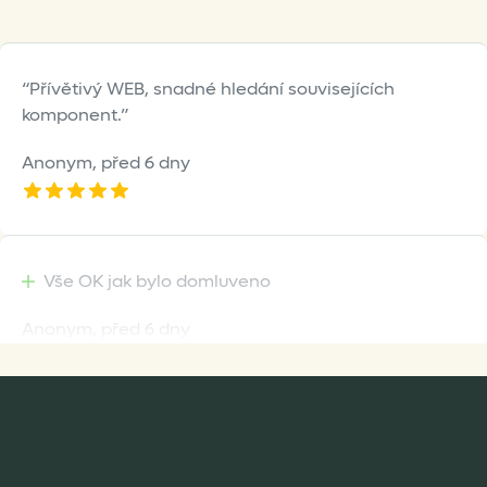
page
page
Přívětivý WEB, snadné hledání souvisejících
komponent.
Anonym,
před 6 dny
Vše OK jak bylo domluveno
Anonym,
před 6 dny
Rychlost dodání,kvalitní zboží které je bezpečně
zabaleno.