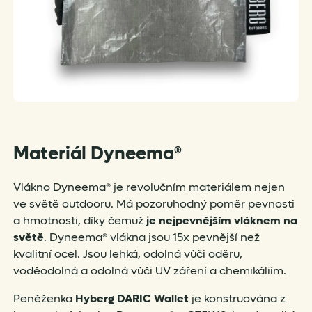
Materiál Dyneema®
Vlákno Dyneema® je revolučním materiálem nejen
ve světě outdooru. Má pozoruhodný poměr pevnosti
a hmotnosti, díky čemuž
je nejpevnějším vláknem na
světě
. Dyneema® vlákna jsou 15x pevnější než
kvalitní ocel. Jsou lehká, odolná vůči oděru,
voděodolná a odolná vůči UV záření a chemikáliím.
Peněženka
Hyberg DARIC Wallet
je konstruována z