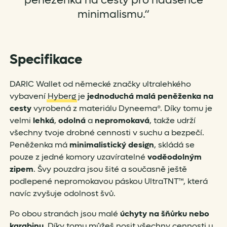
peněženka na cesty pro nadšence
minimalismu.“
Specifikace
DARIC Wallet od německé značky ultralehkého
vybavení
Hyberg
je
jednoduchá malá peněženka na
cesty
vyrobená z materiálu Dyneema®. Díky tomu je
velmi
lehká
,
odolná
a
nepromokavá
, takže udrží
všechny tvoje drobné cennosti v suchu a bezpečí.
Peněženka má
minimalistický design
, skládá se
pouze z jedné komory uzavíratelné
voděodolným
zipem
. Švy pouzdra jsou šité a současně ještě
podlepené nepromokavou páskou UltraTNT™, která
navíc zvyšuje odolnost švů.
Po obou stranách jsou malé
úchyty na šňůrku nebo
karabinu
. Díky tomu můžeš nosit všechny cennosti u