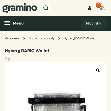
0
Menu
Novinky
Vybavení
Pouzdra a obaly
Hyberg DARIC Wallet
Hyberg DARIC Wallet
5 g
Zoo