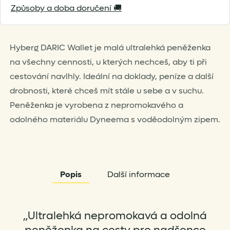
Způsoby a doba doručení 🚚
for
this
product
Hyberg DARIC Wallet je malá ultralehká peněženka
na všechny cennosti, u kterých nechceš, aby ti při
cestování navlhly. Ideální na doklady, peníze a další
drobnosti, které chceš mít stále u sebe a v suchu.
Peněženka je vyrobena z nepromokavého a
odolného materiálu Dyneema s voděodolným zipem.
Popis
Další informace
„Ultralehká nepromokavá a odolná