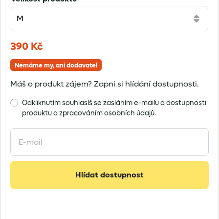
390
Kč
Nemáme my, ani dodavatel
Máš o produkt zájem? Zapni si hlídání dostupnosti.
Odkliknutím souhlasíš se zasláním e-mailu o dostupnosti
produktu a zpracováním osobních údajů.
Enter
your
email
address
Hlídat dostupnost
to
join
the
waitlist