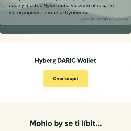
odolný Ripstop Nylon nebo ve světě ultralightu
velmi populární materiál Dyneema.
Zobrazit
kontakt na výrobce
info@hyberg.de
Hyberg DARIC Wallet
Chci koupit
Mohlo by se ti líbit…