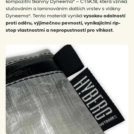
kompozitní tkaniny Dyneema® – CT5K.18, která vzniká
slučováním a laminováním dalších vrstev s vlákny
Dyneema®. Tento materiál vyniká
vysokou odolností
proti oděru, výjimečnou pevností, vynikajícími rip-
stop vlastnostmi a nepropustností pro vlhkost
.