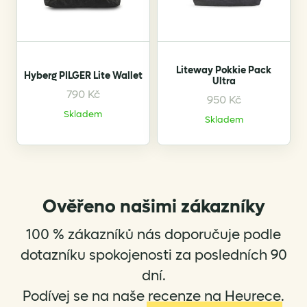
be
be
chosen
chosen
on
on
the
the
Liteway Pokkie Pack
Hyberg PILGER Lite Wallet
product
product
Ultra
page
page
790
Kč
950
Kč
This
This
Skladem
product
product
Skladem
has
has
multiple
multiple
variants.
variants.
The
The
options
options
Ověřeno našimi zákazníky
may
may
be
be
100 % zákazníků nás doporučuje podle
chosen
chosen
dotazníku spokojenosti za posledních 90
on
on
dní.
the
the
Podívej se na naše
recenze na Heurece
.
product
product