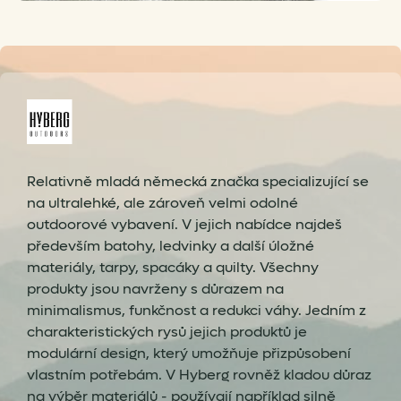
Relativně mladá německá značka specializující se
na ultralehké, ale zároveň velmi odolné
outdoorové vybavení. V jejich nabídce najdeš
především batohy, ledvinky a další úložné
materiály, tarpy, spacáky a quilty. Všechny
produkty jsou navrženy s důrazem na
minimalismus, funkčnost a redukci váhy. Jedním z
charakteristických rysů jejich produktů je
modulární design, který umožňuje přizpůsobení
vlastním potřebám. V Hyberg rovněž kladou důraz
na výběr materiálů - používají například silně