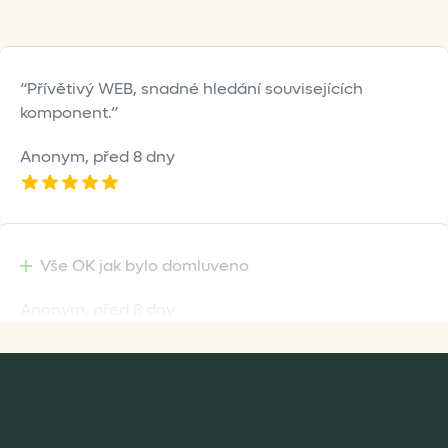
page
page
Přívětivý WEB, snadné hledání souvisejících
komponent.
Anonym,
před 8 dny
Vše OK jak bylo domluveno
Anonym,
před 8 dny
Rychlost dodání,kvalitní zboží které je bezpečně
zabaleno.