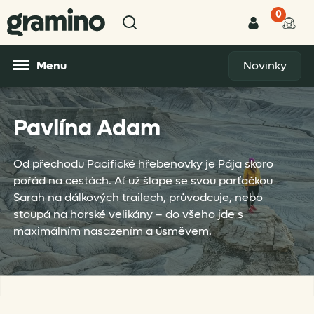
0
Menu
Novinky
Pavlína Adam
Od přechodu Pacifické hřebenovky je Pája skoro
pořád na cestách. Ať už šlape se svou parťačkou
Sarah na dálkových trailech, průvodcuje, nebo
stoupá na horské velikány – do všeho jde s
maximálním nasazením a úsměvem.