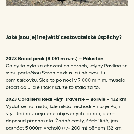
Jaké jsou její největší cestovatelské úspěchy?
2023
Broad peak (8 051 m n.m.)
–
Pákistán
Co by to bylo za chození po horách, kdyby Pavlína se
svou parťačkou Sarah nezkusila i nějakou tu
osmitisícovku. Sice to po noci v 7 000 m n.m. musela
otočit dolů, ale i tak říká, že to stálo za to.
2023 Cordillera Real High Traverse – Bolívie – 132 km
Vydat se na místa, kde nikdo nechodí – i to je Pájin
styl. Jedno z nejméně objevených pohoří, které
doposud přecházela. Žádné cesty, žádní lidé, jen
patnáct 5 000m vrcholů (+/- 200 m) během 132 km.