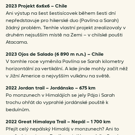
2023 Projekt 6x6x6
–
Chile
Ani výstup na šest šestisícovek během šesti dní
nepředstavuje pro hikerské duo (Pavlína a Sarah)
žádný problém. Tenhle vlastní projekt zrealizovaly v
druhém nejsušším místě na Zemi – v chilské poušti
Atacama.
2023 Ojos de Salado (6 890 m n.n.)
–
Chile
V tomhle roce vyměnila Pavlína se Sarah kilometry
horizontální za vertikální. A kde jinde mohly začít něž
v Jižní Americe a nejvyšším vulkánu na světě.
2022
Jordan trail
–
Jordánsko
–
675 km
Po monzunech v Himalájích se jely Pája i Sarah
trochu ohřát do vyprahlé jordánské pouště k
beduínům.
2022 Great Himalaya Trail
–
Nepál
–
1 700 km
Přejít celý nepálský Himaláj v monzunech? Ani to