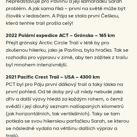
nepředstavuje pro Pavlínu a její kamarádku Sarah
problém. A jak sama říká – první na světě může být
člověk v ledasčem. A Pája se stala první Češkou,
která tenhle trail prošla celý!
2022 Polární expedice ACT
–
Grónsko
–
165 km
Přejít grónský Arctic Circle Trail v létě by pro
zkušenou hikerku, jako je Pavlína, byla hračka. Tak se
rozhodla pro výpravu v zimě, aby ten zážitek z trailu
byl mnohem intenzivnější.
2021
Pacific Crest Trail – USA –
4300 km
PCT byl pro Páju první dálkový trail a taky láska na
první pohled. Od té doby prý už nikdy nebude jako
dřív a další výzvy hledá za každým rohem, o čemž
svědčí i její dlouhý seznam našlapaných kilometrů
(jak horizontálních, tak vertikálních). Taky se tam
potkala se svou hikerskou parťačkou Sarah, se kterou
se následně vydala na většinu dalších výprav a
trailů.