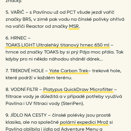
značky.
5. VAŘIČ – s Pavlínou už od PCT všude jezdí vařič
značky BRS, v zimě pak vodu na čínské polívky ohřívá
na vařiči Reactor od značky
MSR
.
6. HRNEC –
TOAKS LIGHT Ultralehký titanový hrnec 650 ml
–
hrnce od značky TOAKS by si prý Pája moc přála. Tak
kdyby pro ni někdo náhodou sháněl dárek…
7. TREKOVÉ HOLE –
Yate Carbon Trek
– trekové hole,
které podrží v každém terénu.
8. VODNÍ FILTR –
Platypus QuickDraw Microfilter
–
filtrace vody je důležitá a v případě potřeby využívá
Pavlína i UV filtraci vody (SteriPen).
9. JÍDLO NA CESTY – čínské polévky jsou prostě
klasika, ale na společné
polární expedici Mrož
si
Pavlína oblíbila i jídla od
Adventure Menu
a