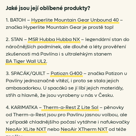
Jaké jsou její oblíbené produkty?
1. BATOH –
Hyperlite Mountain Gear Unbound 40
–
značka Hyperlite Mountain Gear je prostě top!
2. STAN –
MSR Hubba Hubba NX
– legendární stan do
náročnějších podmínek, ale dlouhé a léty prověření
zkušenosti má Pavlína i s ultralehkým stanem
BA Tiger Wall UL2
.
3. SPACÁK/QUILT –
Patiozn G400
– značka Patizon u
Pavlíny jednoznačně vítězí, i proto se stala jejich
ambasadorkou. U spacáků se jí líbí jejich materiály,
střih a hlavně, že jsou vyrobeny u nás v Česku.
4. KARIMATKA –
Therm-a-Rest Z Lite Sol
– pěnovky
od Therm-a-Rest jsou pro Pavlínu jasnou volbou, ale
v případě chladnějšího počasí vytáhne i nafukovačky
NeoAir XLite NXT
nebo
NeoAir XTherm NXT
od téže