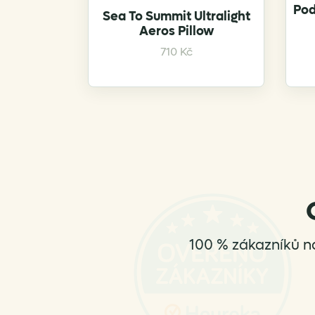
Pod
Sea To Summit Ultralight
Aeros Pillow
This
710
Kč
product
has
multiple
variants.
The
options
may
be
chosen
on
the
100 % zákazníků n
product
page