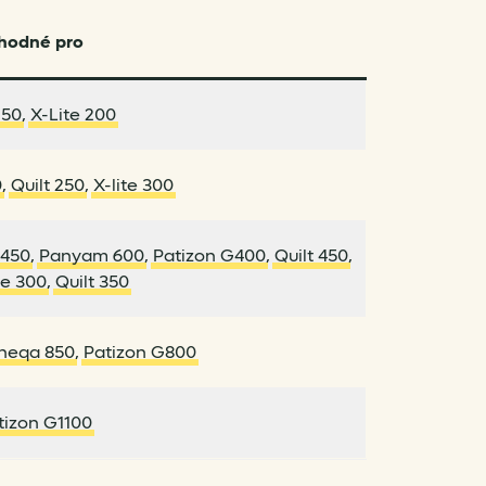
hodné pro
150
,
X-Lite 200
0
,
Quilt 250
,
X-lite 300
450
,
Panyam 600
,
Patizon G400
,
Quilt 450
,
ne 300
,
Quilt 350
neqa 850
,
Patizon G800
tizon G1100