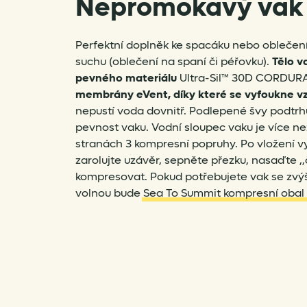
Nepromokavý vak
Perfektní doplněk ke spacáku nebo oblečení
suchu (oblečení na spaní či péřovku).
Tělo v
pevného materiálu
Ultra-Sil™ 30D CORDURA
membrány eVent, díky které se vyfoukne v
nepustí voda dovnitř. Podlepené švy podtr
pevnost vaku. Vodní sloupec vaku je více 
stranách 3 kompresní popruhy. Po vložení v
zarolujte uzávěr, sepněte přezku, nasaďte ,
kompresovat. Pokud potřebujete vak se zvýš
volnou bude
Sea To Summit kompresní obal