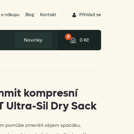
Přihlásit se
 o nákupu
Blog
Kontakt
0
Novinky
0
Kč
mmit kompresní
 Ultra-Sil Dry Sack
vám pomůže zmenšit objem spacáku,