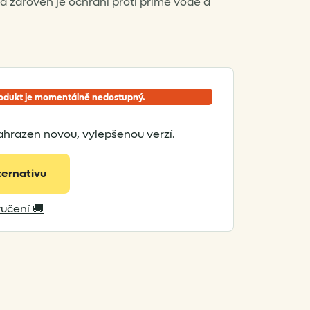
a zároveň je ochrání proti přímé vodě a
odukt je momentálně nedostupný.
ahrazen novou, vylepšenou verzí.
ternativu
učení 🚚