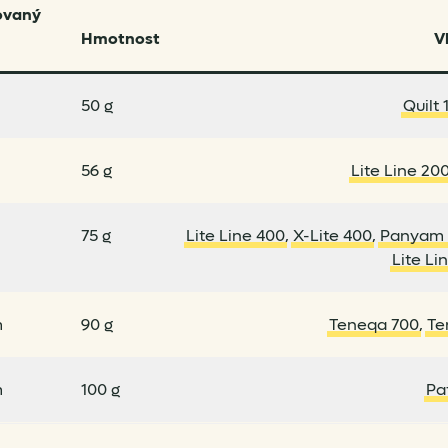
ovaný
Hmotnost
V
50 g
Quilt 
56 g
Lite Line 20
75 g
Lite Line 400
,
X-Lite 400
,
Panyam 
Lite Li
m
90 g
Teneqa 700
,
Te
m
100 g
Pa