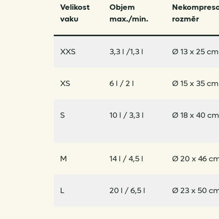
Velikost
Objem
Nekompres
vaku
max./min.
rozměr
XXS
3,3 l /1,3 l
Ø 13 x 25 cm
XS
6 l / 2 l
Ø 15 x 35 cm
S
10 l / 3,3 l
Ø 18 x 40 cm
M
14 l / 4,5 l
Ø 20 x 46 c
L
20 l / 6,5 l
Ø 23 x 50 c