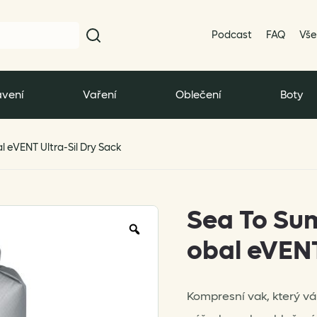
Podcast
FAQ
Vše
vení
Vaření
Oblečení
Boty
 eVENT Ultra-Sil Dry Sack
Sea To Su
Zoom
obal eVENT
Kompresní vak, který 