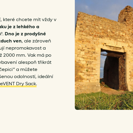
, které chcete mít vždy v
aku je z lehkého a
®.
Dno je z prodyšné
zduch ven
, ale zároveň
hují nepromokavost a
než 2000 mm. Vak má po
ybavení alespoň třikrát
,čepici“ a můžete
enou odolností, ideální
 eVENT Dry Sack
.