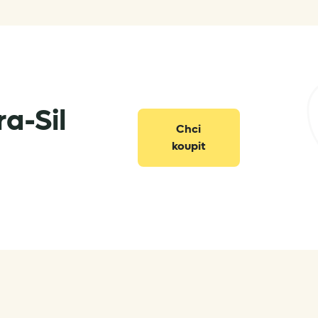
a-Sil
Chci
koupit