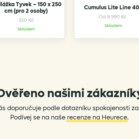
lážka Tyvek – 150 x 250
Cumulus Lite Line 4
cm (pro 2 osoby)
Od
8 990
Kč
This
320
Kč
product
Skladem
Skladem
has
multiple
variants.
The
options
may
be
chosen
Ověřeno našimi zákazník
on
the
ás doporučuje podle dotazníku spokojenosti za 
product
page
Podívej se na naše
recenze na Heurece
.