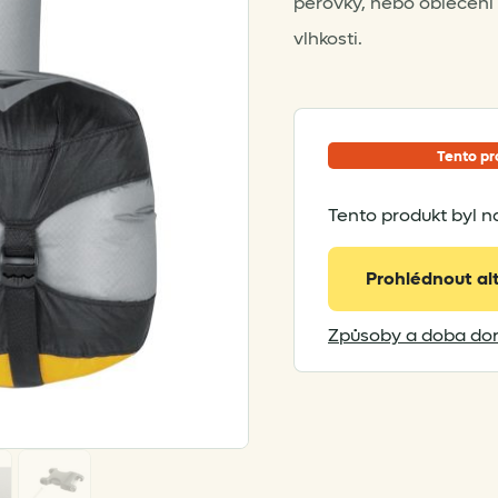
péřovky, nebo oblečení 
vlhkosti.
Tento pr
Tento produkt byl n
Prohlédnout al
Způsoby a doba dor