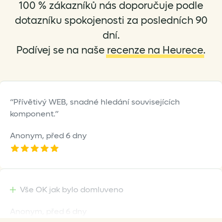
be
100 % zákazníků nás doporučuje podle
chosen
dotazníku spokojenosti za posledních 90
on
dní.
the
Podívej se na naše
recenze na Heurece
.
product
page
Přívětivý WEB, snadné hledání souvisejících
komponent.
Anonym,
před 6 dny
Vše OK jak bylo domluveno
Anonym,
před 6 dny