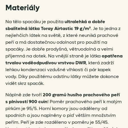
Materiály
Na tělo spacáku je použita
ultralehká a dobře
sbalitelná látka Toray Airtastic 19 g/m²
. Je to jedna z
nejlehčích látek na světě, z které neuniká prachové
peří a má dostatečnou odolnost pro použití na
spacáky. Je dobře prodyšná, větruodolná a velmi
příjemná na dotek. Na vnější straně je látka
opatřena
trvalou voděodpudivou vrstvou DWR
, která zadrží
lehkou kondenzaci vzdušné vlhkosti či pár kapek
vody. Díky použitému odstínu látky můžete dokonce
vidět skrz spacák.
Náplně zde tvoří
200 gramů husího prachového peří
s plnivostí 900 cuin
! Poměr prachového peří k malým
pírkům je 95/5. Horní komory jsou odděleny od
spodních a jsou naplněny o píď větším množstvím
peřím. Peří je zde rozděleno v poměru je 55/45.