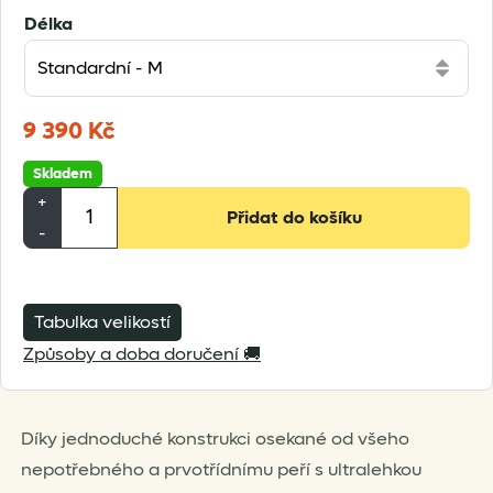
Délka
9 390
Kč
Skladem
Cumulus
+
Přidat do košíku
X-
-
Lite
200
množství
Tabulka velikostí
Způsoby a doba doručení 🚚
Díky jednoduché konstrukci osekané od všeho
nepotřebného a prvotřídnímu peří s ultralehkou