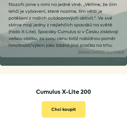
filozofii jsme s nimi na jedné vlně: „Věříme, že čím
lehčí je vybavení, které nosíme, tím větší je
potěšení z našich outdoorových aktivit.“. Ve své
sbírce mají jedny z nejlehčích spacáků na světě
(řada X-Lite). Spacáky Cumulus si v Česku získávají
velkou oblibu, za svou cenu totiž nabídnou poměr
hmotnost/výkon jako žádná jiná značka na trhu.
Zobrazit
kontakt na výrobce
Cumulus X-Lite 200
info@cumulus.pl
Chci koupit