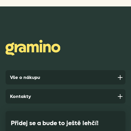
Rychlost dodání,kvalitní zboží které je bezpečně
zabaleno.
Anonym,
před 7 dny
Vše o nákupu
Kontakty
Přidej se a bude to ještě lehčí!