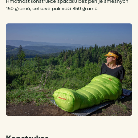
Hmotnost konstrukce spacáku bez peří je směšných
150 gramů, celkově pak váží 350 gramů.