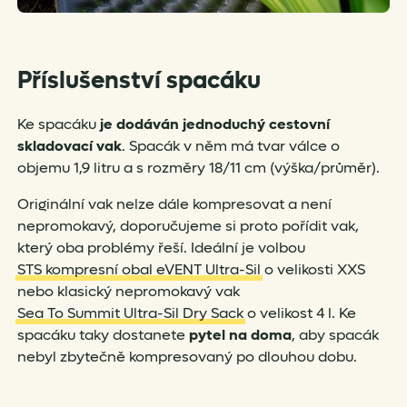
Příslušenství spacáku
Ke spacáku
je dodáván jednoduchý cestovní
skladovací vak
. Spacák v něm má tvar válce o
objemu 1,9 litru a s rozměry 18/11 cm (výška/průměr).
Originální vak nelze dále kompresovat a není
nepromokavý, doporučujeme si proto pořídit vak,
který oba problémy řeší. Ideální je volbou
STS kompresní obal eVENT Ultra-Sil
o velikosti XXS
nebo klasický nepromokavý vak
Sea To Summit Ultra-Sil Dry Sack
o velikost 4 l. Ke
spacáku taky dostanete
pytel na doma
, aby spacák
nebyl zbytečně kompresovaný po dlouhou dobu.