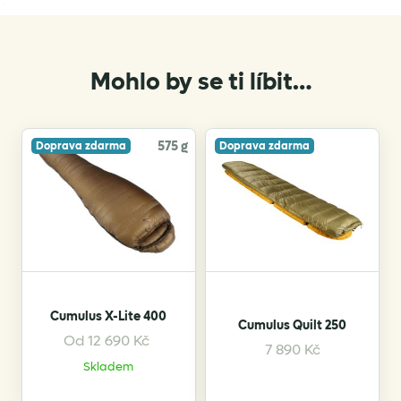
Mohlo by se ti líbit…
575 g
Doprava zdarma
Doprava zdarma
Cumulus X-Lite 400
Cumulus Quilt 250
Od
12 690
Kč
This
7 890
Kč
Skladem
product
has