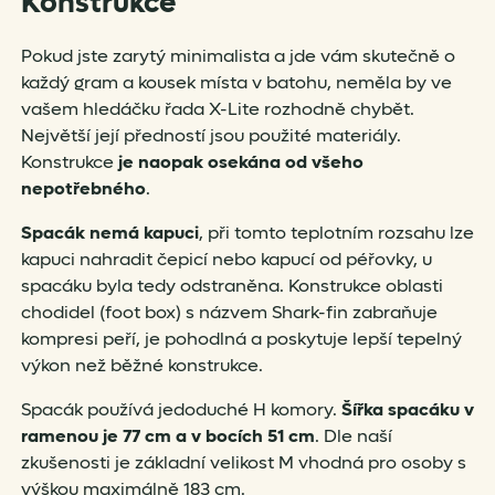
Konstrukce
Pokud jste zarytý minimalista a jde vám skutečně o
každý gram a kousek místa v batohu, neměla by ve
vašem hledáčku řada X-Lite rozhodně chybět.
Největší její předností jsou použité materiály.
Konstrukce
je naopak osekána od všeho
nepotřebného
.
Spacák nemá kapuci
, při tomto teplotním rozsahu lze
kapuci nahradit čepicí nebo kapucí od péřovky, u
spacáku byla tedy odstraněna. Konstrukce oblasti
chodidel (foot box) s názvem Shark-fin zabraňuje
kompresi peří, je pohodlná a poskytuje lepší tepelný
výkon než běžné konstrukce.
Spacák používá jedoduché H komory.
Šířka spacáku v
ramenou je 77 cm a v bocích 51 cm
. Dle naší
zkušenosti je základní velikost M vhodná pro osoby s
výškou maximálně 183 cm.