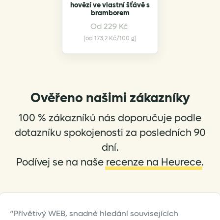
hovězí ve vlastní šťávě s
bramborem
This
Od
229
Kč
product
(od 173,2 Kč/100 g)
has
multiple
variants.
The
options
Ověřeno našimi zákazníky
may
be
100 % zákazníků nás doporučuje podle
chosen
dotazníku spokojenosti za posledních 90
on
dní.
the
Podívej se na naše
recenze na Heurece
.
product
page
Přívětivý WEB, snadné hledání souvisejících