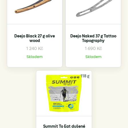
Deejo Black 27 g olive
Deejo Naked 37 g Tattoo
wood
Topography
1 240
Kč
1 690
Kč
Skladem
Skladem
118 g
Summit To Eat dušené