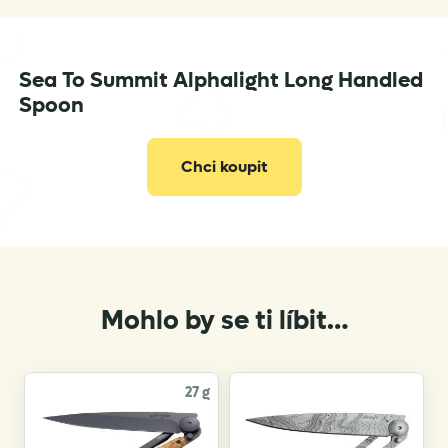
Sea To Summit Alphalight Long Handled
info@seatosummit.eu
Spoon
Chci koupit
Mohlo by se ti líbit…
27 g