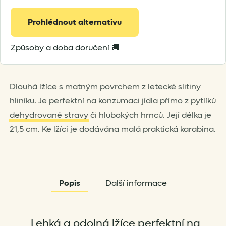
Prohlédnout alternativu
Způsoby a doba doručení 🚚
Dlouhá lžíce s matným povrchem z letecké slitiny
hliníku. Je perfektní na konzumaci jídla přímo z pytlíků
dehydrované stravy
či hlubokých hrnců. Její délka je
21,5 cm. Ke lžíci je dodávána malá praktická karabina.
Popis
Další informace
„Lehká a odolná lžíce perfektní na