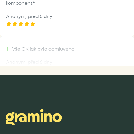
komponent.
Anonym,
před 6 dny
Vše OK jak bylo domluveno
Anonym,
před 6 dny
Rychlost dodání,kvalitní zboží které je bezpečně
zabaleno.
Anonym,
před 8 dny