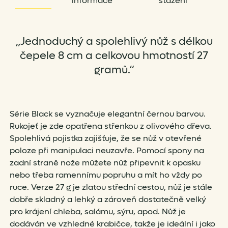
informace
stažení
„Jednoduchý a spolehlivý nůž s délkou
čepele 8 cm a celkovou hmotností 27
gramů.“
Série Black se vyznačuje elegantní černou barvou.
Rukojeť je zde opatřena střenkou z olivového dřeva.
Spolehlivá pojistka zajišťuje, že se nůž v otevřené
poloze při manipulaci neuzavře. Pomocí spony na
zadní straně nože můžete nůž připevnit k opasku
nebo třeba ramennímu popruhu a mít ho vždy po
ruce. Verze 27 g je zlatou střední cestou, nůž je stále
dobře skladný a lehký a zároveň dostatečně velký
pro krájení chleba, salámu, sýru, apod. Nůž je
dodáván ve vzhledné krabičce, takže je ideální i jako