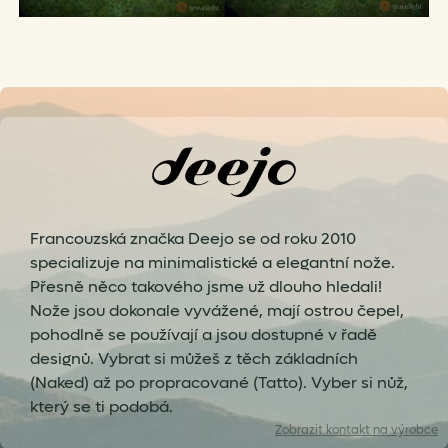
Francouzská značka Deejo se od roku 2010
specializuje na minimalistické a elegantní nože.
Přesně něco takového jsme už dlouho hledali!
Nože jsou dokonale vyvážené, mají ostrou čepel,
pohodlně se používají a jsou dostupné v řadě
designů. Vybrat si můžeš z těch základních
(Naked) až po propracované (Tatto). Vyber si nůž,
který se ti podobá.
Zobrazit
kontakt na výrobce