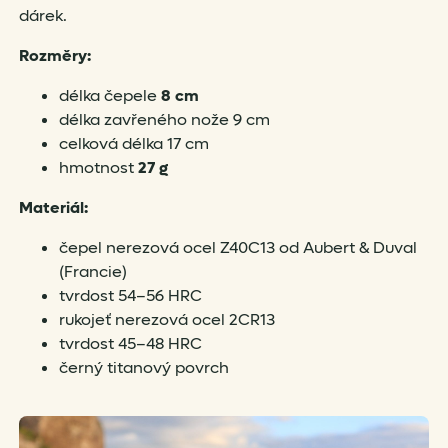
dárek.
Rozměry:
délka čepele
8 cm
délka zavřeného nože 9 cm
celková délka 17 cm
hmotnost
27 g
Materiál:
čepel nerezová ocel Z40C13 od Aubert & Duval
(Francie)
tvrdost 54–56 HRC
rukojeť nerezová ocel 2CR13
tvrdost 45–48 HRC
černý titanový povrch