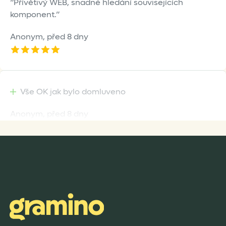
Přívětivý WEB, snadné hledání souvisejících
komponent.
Anonym,
před 8 dny
Vše OK jak bylo domluveno
Anonym,
před 8 dny
Rychlost dodání,kvalitní zboží které je bezpečně
zabaleno.
Anonym,
před 9 dny