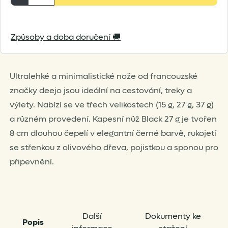
27
g
Způsoby a doba doručení 🚚
olive
wood
množství
Ultralehké a minimalistické nože od francouzské
značky deejo jsou ideální na cestování, treky a
výlety. Nabízí se ve třech velikostech (15 g, 27 g, 37 g)
a různém provedení. Kapesní nůž Black 27 g je tvořen
8 cm dlouhou čepelí v elegantní černé barvě, rukojetí
se střenkou z olivového dřeva, pojistkou a sponou pro
připevnění.
Další
Dokumenty ke
Popis