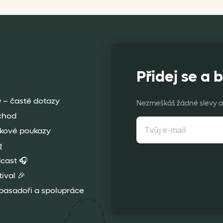
Přidej se a b
 – časté dotazy
Nezmeškáš žádné slevy a 
chod
kové poukazy
g
cast 🎧
tival 🎉
asadoři a spolupráce