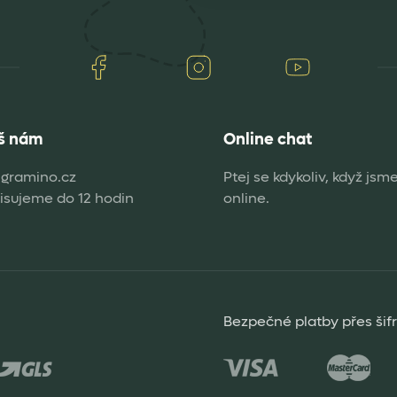
Facebook
Instagram
Youtube
š nám
Online chat
gramino.cz
Ptej se kdykoliv, když jsm
sujeme do 12 hodin
online.
Bezpečné platby přes šif