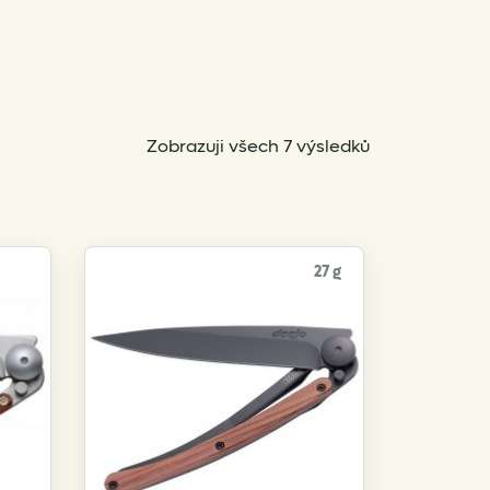
Sorted
Zobrazuji všech 7 výsledků
by
popularity
27 g