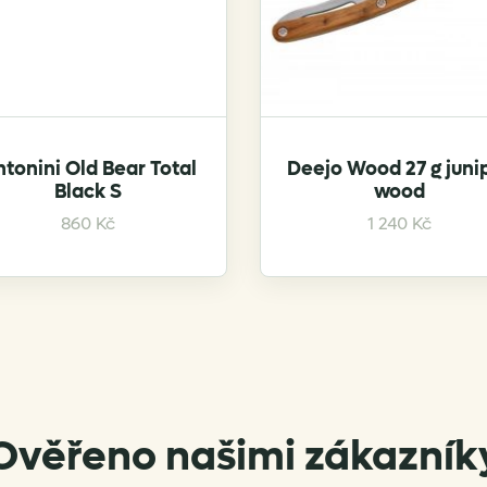
tonini Old Bear Total
Deejo Wood 27 g juni
Black S
wood
860
Kč
1 240
Kč
Ověřeno našimi zákazník