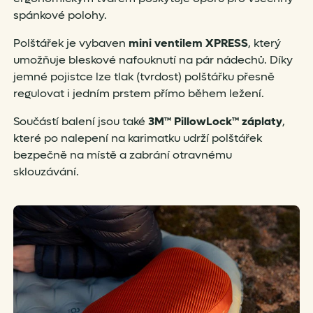
spánkové polohy.
Polštářek je vybaven
mini ventilem XPRESS
, který
umožňuje bleskové nafouknutí na pár nádechů. Díky
jemné pojistce lze tlak (tvrdost) polštářku přesně
regulovat i jedním prstem přímo během ležení.
Součástí balení jsou také
3M™ PillowLock™ záplaty
,
které po nalepení na karimatku udrží polštářek
bezpečně na místě a zabrání otravnému
sklouzávání.