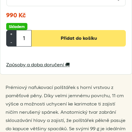
990
Kč
Skladem
Sea
+
Přidat do košíku
To
-
Summit
Aeros
Způsoby a doba doručení 🚚
Premium
Pillow
(2026)
Prémiový nafukovací polštářek s horní vrstvou z
množství
paměťové pěny. Díky velmi jemnému povrchu, 11 cm
výšce a možnosti uchycení ke karimatce ti zajistí
ničím nerušený spánek. Anatomický tvar zabrání
sklouzávání hlavy a zajistí, že polštářek pěkně pasuje
do kapuce většiny spacáků. Se svými 99 g je ideálním