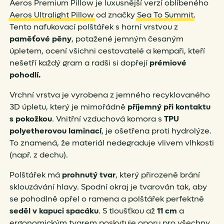
Aeros Premium Pillow je luxusnější verzí oblíbeného
Aeros Ultralight Pillow
od značky
Sea To Summit
.
Tento nafukovací polštářek s horní vrstvou z
paměťové pěny
, potažené jemným česaným
úpletem, ocení všichni cestovatelé a kempaři, kteří
nešetří každý gram a radši si dopřejí
prémiové
pohodlí.
Vrchní vrstva je vyrobena z jemného recyklovaného
3D úpletu, který je mimořádně
příjemný při kontaktu
s pokožkou
. Vnitřní vzduchová komora s
TPU
polyetherovou laminací
, je ošetřena proti hydrolýze.
To znamená, že materiál nedegraduje vlivem vlhkosti
(např. z dechu).
Polštářek má
prohnutý
tvar
, který přirozeně brání
sklouzávání hlavy. Spodní okraj je tvarován tak, aby
se pohodlně opřel o ramena a polštářek perfektně
seděl v kapuci spacáku
. S tloušťkou až
11
cm
a
ergonomickým tvarem poskytuje oporu pro všechny