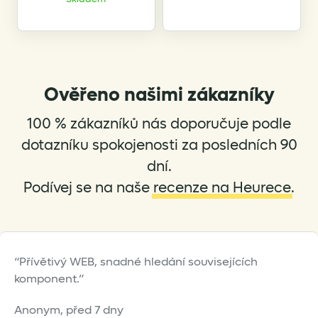
product
product
has
has
multiple
multiple
variants.
variants.
The
The
options
options
Ověřeno našimi zákazníky
may
may
be
be
100 % zákazníků nás doporučuje podle
chosen
chosen
dotazníku spokojenosti za posledních 90
on
on
dní.
the
the
Podívej se na naše
recenze na Heurece
.
product
product
page
page
Přívětivý WEB, snadné hledání souvisejících
komponent.
Anonym,
před 7 dny