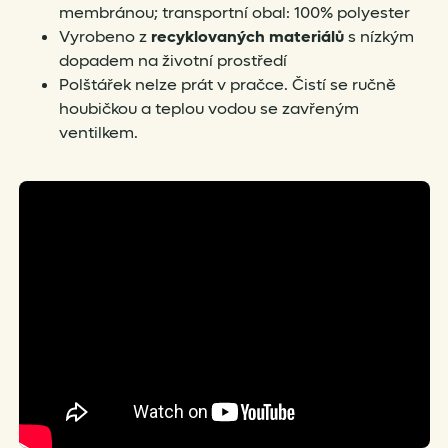
membránou; transportní obal: 100% polyester
Vyrobeno z
recyklovaných materiálů
s nízkým
dopadem na životní prostředí
Polštářek nelze prát v pračce. Čistí se ručně
houbičkou a teplou vodou se zavřeným
ventilkem.