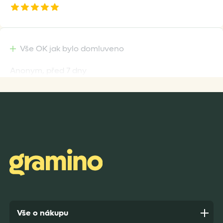
Vše OK jak bylo domluveno
Anonym,
před 7 dny
Rychlost dodání,kvalitní zboží které je bezpečně
zabaleno.
Anonym,
před 8 dny
Vše o nákupu