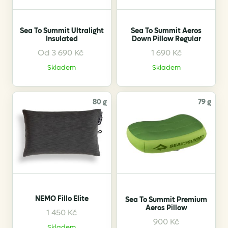
Sea To Summit Ultralight
Sea To Summit Aeros
Insulated
Down Pillow Regular
Od
3 690
Kč
1 690
Kč
This
product
Skladem
Skladem
has
multiple
variants.
80 g
79 g
The
options
may
be
chosen
on
the
NEMO Fillo Elite
product
Sea To Summit Premium
Aeros Pillow
page
1 450
Kč
This
This
900
Kč
Skladem