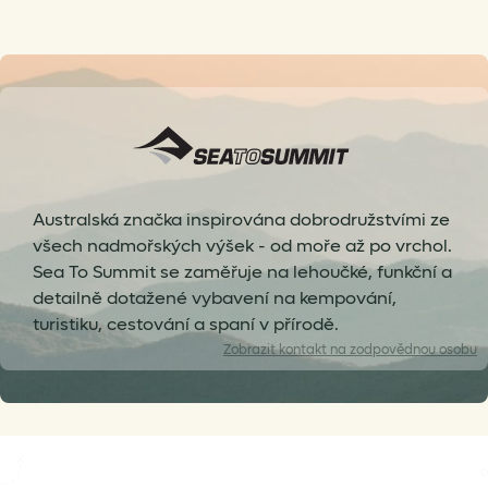
Australská značka inspirována dobrodružstvími ze
všech nadmořských výšek - od moře až po vrchol.
Sea To Summit se zaměřuje na lehoučké, funkční a
detailně dotažené vybavení na kempování,
turistiku, cestování a spaní v přírodě.
Zobrazit
kontakt na zodpovědnou osobu