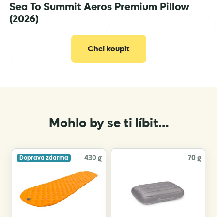
Sea To Summit Aeros Premium Pillow
info@seatosummit.eu
(2026)
Chci koupit
Mohlo by se ti líbit…
430 g
70 g
Doprava zdarma