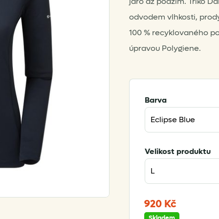
jaro až podzim. Triko Da
odvodem vlhkosti, pro
100 % recyklovaného pol
úpravou Polygiene.
Barva
Velikost produktu
920
Kč
Skladem