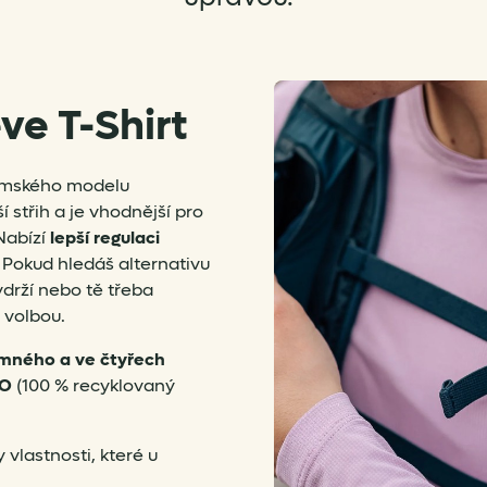
ve T-Shirt
dámského modelu
í střih a je vhodnější pro
 Nabízí
lepší regulaci
. Pokud hledáš alternativu
ydrží nebo tě třeba
 volbou.
emného a ve čtyřech
CO
(100 % recyklovaný
 vlastnosti, které u