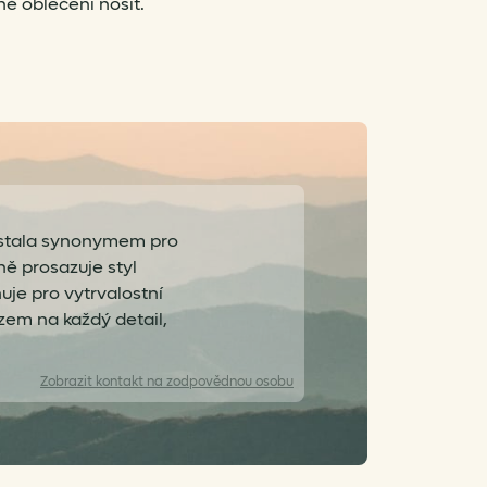
né oblečení nosit.
e stala synonymem pro
ě prosazuje styl
huje pro vytrvalostní
zem na každý detail,
Zobrazit
kontakt na zodpovědnou osobu