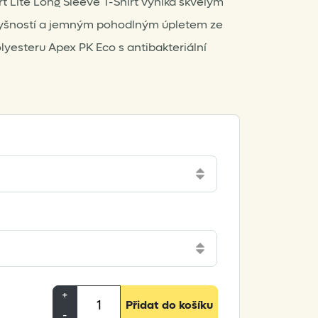
rt Lite Long Sleeve T-Shirt vyniká skvělým
dyšností a jemným pohodlným úpletem ze
yesteru Apex PK Eco s antibakteriální
Montane
+
Přidat do košíku
Women's
-