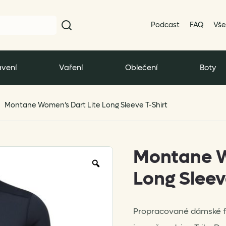
Podcast
FAQ
Vše
vení
Vaření
Oblečení
Boty
Montane Women’s Dart Lite Long Sleeve T-Shirt
Montane W
Zoom
Long Sleev
Propracované dámské fu