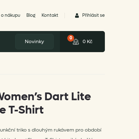
Přihlásit se
 o nákupu
Blog
Kontakt
0
Novinky
0
Kč
omen’s Dart Lite
e T-Shirt
nkční triko s dlouhým rukávem pro období