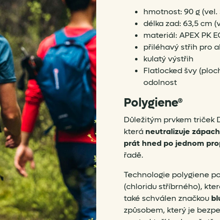
hmotnost: 90 g (vel. 
délka zad: 63,5 cm (v
materiál: APEX PK E
přiléhavý střih pro 
kulatý výstřih
Flatlocked švy (plo
odolnost
Polygiene®
Důležitým prvkem triček 
která
neutralizuje zápach
prát hned po jednom pro
řadě.
Technologie polygiene pou
(chloridu stříbrného), kte
také schválen značkou
bl
způsobem, který je bezpeč