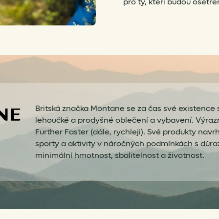
pro ty, kteří budou ošetře
Britská značka Montane se za čas své existenc
lehoučké a prodyšné oblečení a vybavení. Výrazn
Further Faster (dále, rychleji). Své produkty navr
sporty a aktivity v náročných podmínkách s důra
minimální hmotnost, sbalitelnost a životnost.