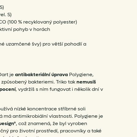
S)
el. S)
CO (100 % recyklovaný polyester)
aktivní pohyb v horách
ché uzamčené švy) pro větší pohodlí a
Dart je
antibakteriální úprava
Polygiene
,
způsobený bakteriemi. Triko tak
nemusíš
pocení
, vydržíš s ním fungovat i několik dní v
žívá nízké koncentrace stříbrné soli
rá má antimikrobiální vlastnosti. Polygiene je
uesign®
, což znamená, že byl vyroben
ný pro životní prostředí, pracovníky a také