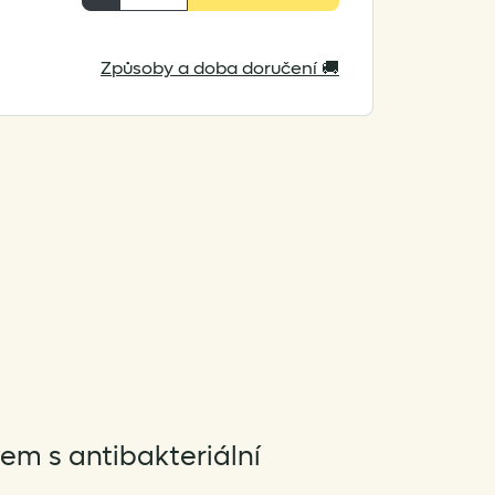
Dart
Lite
Způsoby a doba doručení 🚚
Long
Sleeve
T-
Shirt
množství
em s antibakteriální