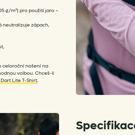
5 g/m²) pro použití jaro –
á neutralizuje zápach,
t,
 celoroční nošení na
hodnou volbou. Chceš-li
a
Dart Lite T-Shirt
.
Specifikac