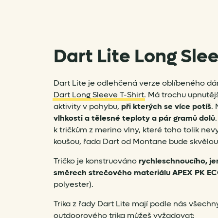
Dart Lite Long Slee
Dart Lite je odlehčená verze oblíbeného 
Dart Long Sleeve T-Shirt
. Má trochu upnutějš
aktivity v pohybu,
při kterých se více potíš
.
vlhkosti a tělesné teploty a pár gramů dolů
k tričkům z merino vlny, které toho tolik nev
koušou, řada Dart od Montane bude skvělou
Tričko je konstruováno
rychleschnoucího, j
směrech strečového
materiálu APEX PK E
polyester).
Trika z řady Dart Lite mají podle nás všechny
outdoorového trika můžeš vyžadovat: