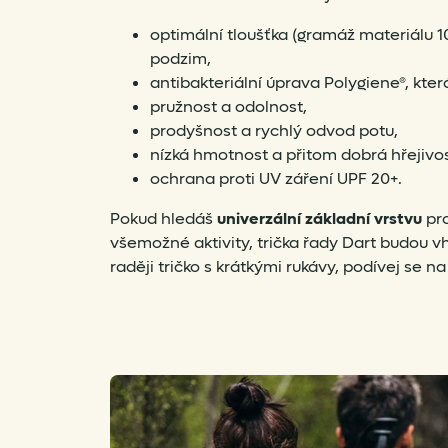
optimální tloušťka (gramáž materiálu 10
podzim,
antibakteriální úprava Polygiene®, kter
pružnost a odolnost,
prodyšnost a rychlý odvod potu,
nízká hmotnost a přitom dobrá hřejivos
ochrana proti UV záření UPF 20+.
Pokud hledáš
univerzální základní vrstvu
pro
všemožné aktivity, trička řady Dart budou v
raději tričko s krátkými rukávy, podívej se n