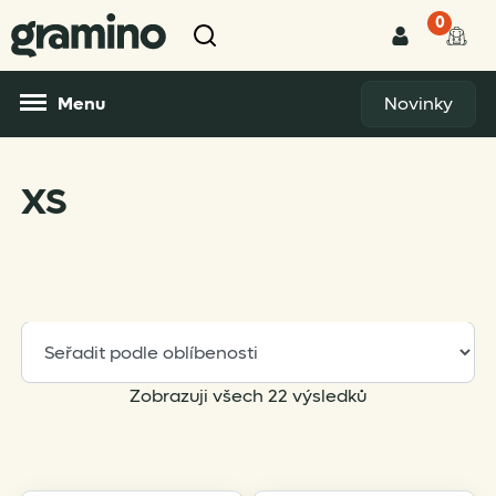
0
Menu
Novinky
XS
Sorted
Zobrazuji všech 22 výsledků
by
popularity