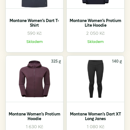
chosen
chosen
on
on
the
the
Montane Women’s Dart T-
Montane Women’s Protium
product
product
Shirt
Lite Hoodie
page
page
590
Kč
2 050
Kč
This
This
product
product
Skladem
Skladem
has
has
multiple
multiple
variants.
variants.
325 g
140 g
The
The
options
options
may
may
be
be
chosen
chosen
on
on
the
the
Montane Women’s Protium
Montane Women’s Dart XT
product
product
Hoodie
Long Janes
page
page
1 630
Kč
1 080
Kč
This
This