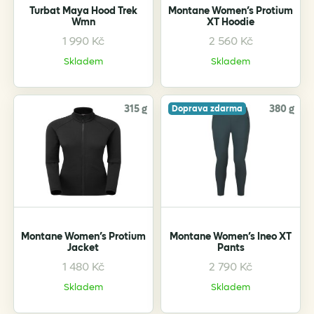
the
the
Turbat Maya Hood Trek
Montane Women’s Protium
product
product
Wmn
XT Hoodie
page
page
1 990
Kč
2 560
Kč
This
This
product
product
Skladem
Skladem
has
has
multiple
multiple
variants.
variants.
315 g
380 g
Doprava zdarma
The
The
options
options
may
may
be
be
chosen
chosen
on
on
the
the
Montane Women’s Protium
Montane Women’s Ineo XT
product
product
Jacket
Pants
page
page
1 480
Kč
2 790
Kč
This
This
product
product
Skladem
Skladem
has
has