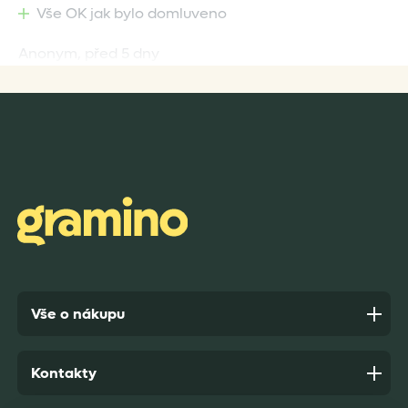
Vše OK jak bylo domluveno
Anonym,
před 5 dny
Rychlost dodání,kvalitní zboží které je bezpečně
zabaleno.
Anonym,
před 6 dny
Vše o nákupu
Kontakty