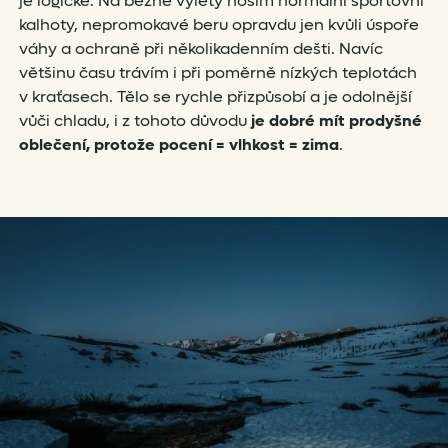
je logické. Na běžné výlety nosím normální sportovní
kalhoty, nepromokavé beru opravdu jen kvůli úspoře
váhy a ochraně při několikadenním dešti. Navíc
většinu času trávím i při poměrně nízkých teplotách
v kraťasech. Tělo se rychle přizpůsobí a je odolnější
vůči chladu, i z tohoto důvodu
je dobré mít prodyšné
oblečení, protože pocení = vlhkost = zima
.