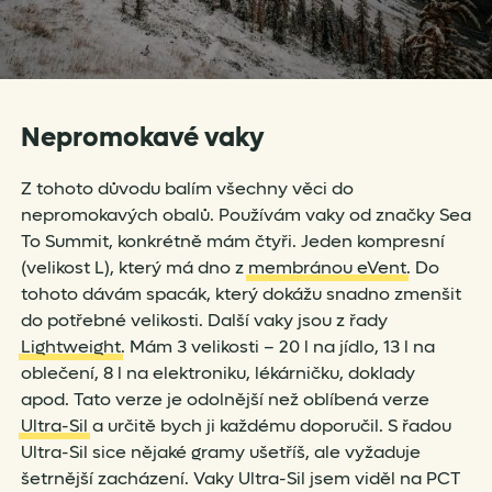
Nepromokavé vaky
Z tohoto důvodu balím všechny věci do
nepromokavých obalů. Používám vaky od značky Sea
To Summit, konkrétně mám čtyři. Jeden kompresní
(velikost L), který má dno z
membránou eVent
. Do
tohoto dávám spacák, který dokážu snadno zmenšit
do potřebné velikosti. Další vaky jsou z řady
Lightweight
. Mám 3 velikosti – 20 l na jídlo, 13 l na
oblečení, 8 l na elektroniku, lékárničku, doklady
apod. Tato verze je odolnější než oblíbená verze
Ultra-Sil
a určitě bych ji každému doporučil. S řadou
Ultra-Sil sice nějaké gramy ušetříš, ale vyžaduje
šetrnější zacházení. Vaky Ultra-Sil jsem viděl na PCT