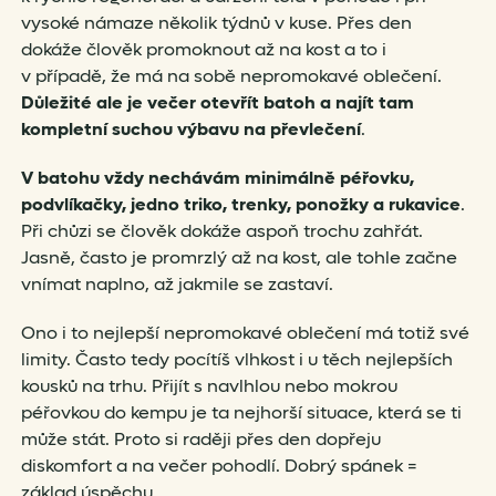
vysoké námaze několik týdnů v kuse. Přes den
dokáže člověk promoknout až na kost a to i
v případě, že má na sobě nepromokavé oblečení.
Důležité ale je večer otevřít batoh a najít tam
kompletní suchou výbavu na převlečení
.
V batohu vždy nechávám minimálně péřovku,
podvlíkačky, jedno triko, trenky, ponožky a rukavice
.
Při chůzi se člověk dokáže aspoň trochu zahřát.
Jasně, často je promrzlý až na kost, ale tohle začne
vnímat naplno, až jakmile se zastaví.
Ono i to nejlepší nepromokavé oblečení má totiž své
limity. Často tedy pocítíš vlhkost i u těch nejlepších
kousků na trhu. Přijít s navlhlou nebo mokrou
péřovkou do kempu je ta nejhorší situace, která se ti
může stát. Proto si raději přes den dopřeju
diskomfort a na večer pohodlí. Dobrý spánek =
základ úspěchu.