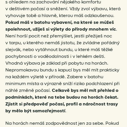
s ohledem na zachování nějakého komfortu
v deštivém počasí a sněžení. Vždy zvol výbavu, která
vyhovuje tobě a hlavně, kterou máš odzkoušenou.
Pokud máš v batohu vybavení, na které se můžeš
spolehnout, užiješ si výlety do přírody mnohem víc
.
Není horší pocit než přemýšlet, jestli přežiješ noc
v tarpu, u kterého nemáš jistotu, že zvládne pořádný
slejvák, nebo vytáhnout bundu, u které máš těžké
pochybnosti o voděodolnosti i v lehkém dešti.
Vhodná výbava je základ při pobytu na horách.
Nepromokavou bundu s kapucí bys měl mít prakticky
na každém výletě v přírodě. Zabere v batohu
minimum místa a výrazně sníží riziko podchlazení při
náhlé změně počasí.
Celkově bys měl mít přehled o
podmínkách, které na tebe budou na horách čekat.
Zjistit si předpověď počasí, profil a náročnost trasy
by mělo být samozřejmostí
.
Na horách nemáš zodpovědnost jen za sebe. Pokud