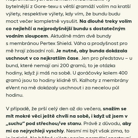
bytelnější z Gore-texu s větší gramáží volím na kratší
výlety, respektive výlety, kdy vím, že bundu budu
moct večer kompletně vysušit.
Na dlouhé treky volím
co nejlehčí a nejprodyšnější bundu s dostatečným
vodním sloupcem
. Aktuálně mám dvě bundy
s membránou Pertex Shield. Váha a prodyšnost pro
mě hrají zásadní roli.
Je nutné, aby bunda dokázala
uschnout v co nejkratším čase
. Jen pro představu – u
bund, které nemají ani 200 gramů, to je otázka
hodiny, když ji máš na sobě. U goráčovky kolem 400
gramů jsou to hodiny klidně tři. Kalhoty z membrány
eVent na mě dokázaly uschnout i za necelou půl
hodinu.
V případě, že prší celý den až do večera,
snažím se
mít mokré věci ještě chvíli na sobě, i když už jsem v
„suchu“ pod střechou/ve stanu
. Právě z důvodu,
aby
mi co nejrychleji vyschly
. Nesmí mi být však zima, to