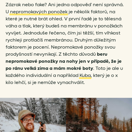
Zázrak nebo fake? Ani jedna odpověď není správná.
U
nepromokavých ponožek
je několik faktorů, na
které je nutné brát ohled. V první řadě je to tělesná
váha a tlak, který budeš na membránu v ponožkách
vyvíjet. Jednoduše řečeno, čím jsi těžší, tím vlhkost
rychleji protlačíš membránou. Druhým důležitým
faktorem je pocení. Nepromokavé ponožky svou
prodyšností nevynikají. Z těchto důvodů
beru
nepromokavé ponožky na nohy jen v případě, že je
po ránu velká zima a mám mokré boty
. Toto je ale u
každého individuální a například
Kuba
, který je o x
kilo lehčí, si je nemůže vynachválit.