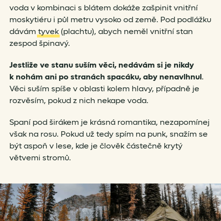
voda v kombinaci s blátem dokáže zašpinit vnitřní
moskytiéru i půl metru vysoko od země. Pod podlážku
dávám
tyvek
(plachtu), abych neměl vnitřní stan
zespod špinavý.
Jestliže ve stanu suším věci, nedávám si je nikdy
k nohám ani po stranách spacáku, aby nenavlhnul
.
Věci suším spíše v oblasti kolem hlavy, případně je
rozvěsím, pokud z nich nekape voda.
Spaní pod širákem je krásná romantika, nezapomínej
však na rosu. Pokud už tedy spím na punk, snažím se
být aspoň v lese, kde je člověk částečně krytý
větvemi stromů.