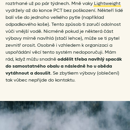
roztrhané už po pár týdnech. Mně vaky
Lightweight
vydržely až do konce PCT bez poškození. Někteří lidé
balí vše do jednoho velkého pytle (například
odpadkového koše). Tento způsob ti zaručí odolnost
vůči vnější vodě. Nicméně pokud je některá část
výbavy mírně navlhlá (stačí lehce), může se ti pytel
zevnitř orosit. Osobně i vzhledem k organizaci a
uspořádání věcí tento systém nedoporučuji. Mám
rád, když můžu snadně
oddělit třeba navlhlý spacák
do samostatného obalu a následně ho u oběda
vytáhnout a dosušit
. Se zbytkem výbavy (oblečení)
tak vůbec nepřijde do kontaktu.