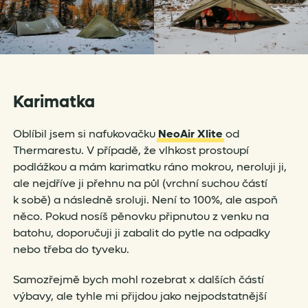
Karimatka
Oblíbil jsem si nafukovačku
NeoAir Xlite
od
Thermarestu. V případě, že vlhkost prostoupí
podlážkou a mám karimatku ráno mokrou, neroluji ji,
ale nejdříve ji přehnu na půl (vrchní suchou částí
k sobě) a následně sroluji. Není to 100%, ale aspoň
něco. Pokud nosíš pěnovku připnutou z venku na
batohu, doporučuji ji zabalit do pytle na odpadky
nebo třeba do tyveku.
Samozřejmě bych mohl rozebrat x dalších částí
výbavy, ale tyhle mi přijdou jako nejpodstatnější