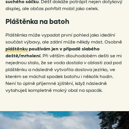
suchého sáčku
. Déšť dokáže potrápit nejen dotykový
displej, ale občas pohřbít mobil jako celek.
Pláštěnka na batoh
Pláštěnka může vypadat první pohled jako ideální
součást výbavy, ale zdání může někdy mást.
Osobně
pláštěnku
používám jen v případě slabého
deště/mrholení
. Při větším dlouhodobém dešti se mi
nejednou stalo, že se voda dostala v oblasti zad pod
pláštěnku a následně vytvořila doslova jezírko, ve
kterém se máchal spodek batohu i několik hodin.
Není to úplně příjemné zjištění, když následně
vytahuješ kompletně mokrý obal na spacák.