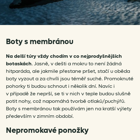
Boty s membránou
Na delší túry vždy chodím v co nejprodyšnějších
botaskách
. Jasně, v dešti a mokru to není žádná
hitparáda, ale jakmile přestane pršet, stačí u oběda
boty vyzout a za chvíli jsou téměř suché. Promoknuté
pohorky ti budou schnout i několik dní. Navíc i
v případě že neprší, se ti v nich v teple budou slušně
potit nohy, což napomáhá tvorbě otlaků/puchýřů.
Boty s membránou tak používám jen na kratší výlety
především v zimním období.
Nepromokavé ponožky