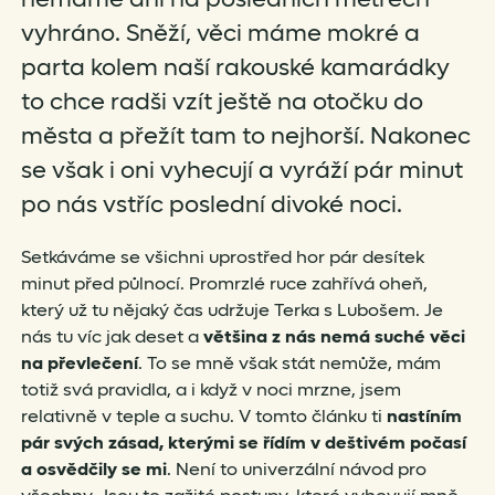
vyhráno. Sněží, věci máme mokré a
parta kolem naší rakouské kamarádky
to chce radši vzít ještě na otočku do
města a přežít tam to nejhorší. Nakonec
se však i oni vyhecují a vyráží pár minut
po nás vstříc poslední divoké noci.
Setkáváme se všichni uprostřed hor pár desítek
minut před půlnocí. Promrzlé ruce zahřívá oheň,
který už tu nějaký čas udržuje Terka s Lubošem. Je
nás tu víc jak deset a
většina z nás nemá suché věci
na převlečení
. To se mně však stát nemůže, mám
totiž svá pravidla, a i když v noci mrzne, jsem
relativně v teple a suchu. V tomto článku ti
nastíním
pár svých zásad, kterými se řídím v deštivém počasí
a osvědčily se mi
. Není to univerzální návod pro