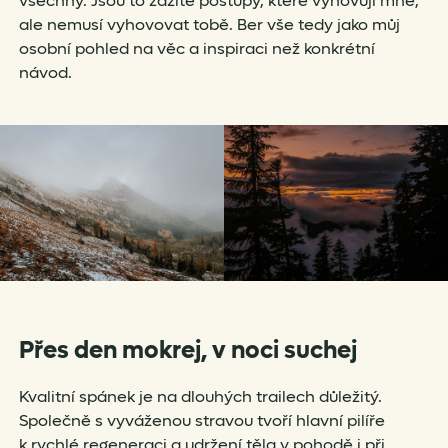
všechny. Jsou to zažité postupy, které vyhovují mně,
ale nemusí vyhovovat tobě. Ber vše tedy jako můj
osobní pohled na věc a inspiraci než konkrétní
návod.
Přes den mokrej, v noci suchej
Kvalitní spánek je na dlouhých trailech důležitý.
Společně s vyváženou stravou tvoří hlavní pilíře
k rychlé regeneraci a udržení těla v pohodě i při