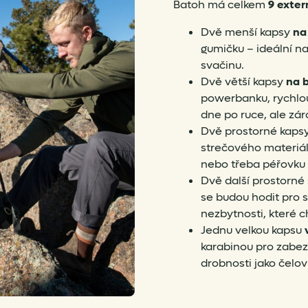
Batoh má celkem
9 exter
Dvě menší kapsy
na
gumičku – ideální na
svačinu.
Dvě větší kapsy
na 
powerbanku, rychlou
dne po ruce, ale zá
Dvě prostorné kaps
strečového materiál
nebo třeba péřovku 
Dvě další prostorné
se budou hodit pro st
nezbytnosti, které c
Jednu velkou kapsu
karabinou pro zabez
drobnosti jako čelov