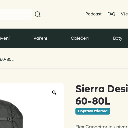
Podcast
FAQ
Vše
vení
Vaření
Oblečení
Boty
 60-80L
Sierra Des
Zoom
60-80L
Doprava zdarma
Flex Capacitor je unive