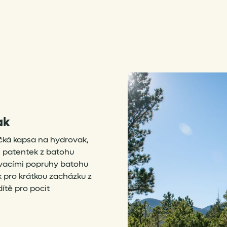
ak
čká kapsa na hydrovak,
 patentek z batohu
ovacími popruhy batohu
 pro krátkou zacházku z
dítě pro pocit