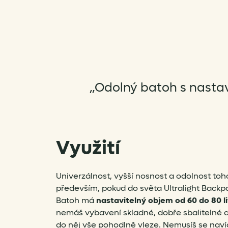
„Odolný batoh s nasta
Využití
Univerzálnost, vyšší nosnost a odolnost to
především, pokud do světa Ultralight Backp
Batoh má
nastavitelný objem od 60 do 80 li
nemáš vybavení skladné, dobře sbalitelné a
do něj vše pohodlně vleze. Nemusíš se navíc s