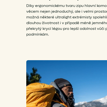
Díky ergonomickému tvaru zipu hlavní komor
věcem nejen jednoduchý, ale i velmi prosto
možná některé ultralight extrémisty spolehli
dlouhou životnost i v případě méně jemného
překrytý krycí légou pro lepší odolnost vůči
podmínkám.