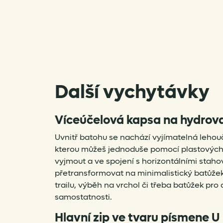
Další vychytávky
Víceúčelová kapsa na hydrov
Uvnitř batohu se nachází vyjímatelná lehou
kterou můžeš jednoduše pomocí plastových
vyjmout a ve spojení s horizontálními stah
přetransformovat na minimalistický batůžek
trailu, výběh na vrchol či třeba batůžek pro 
samostatnosti.
Hlavní zip ve tvaru písmene U