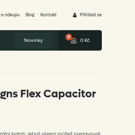
Přihlásit se
 o nákupu
Blog
Kontakt
0
Novinky
0
Kč
igns Flex Capacitor
rzální batoh, jehož objem můžeš nastavovat