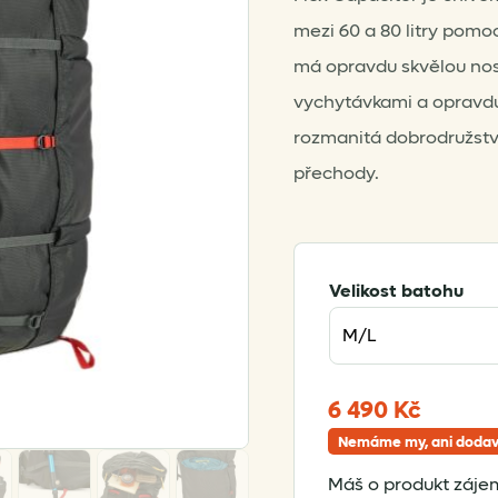
mezi 60 a 80 litry pom
má opravdu skvělou nos
vychytávkami a opravdu 
rozmanitá dobrodružství
přechody.
Velikost batohu
6 490
Kč
Nemáme my, ani dodav
Máš o produkt zájem