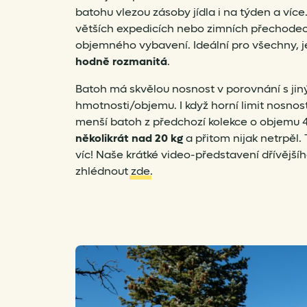
batohu vlezou zásoby jídla i na týden a více
větších expedicích nebo zimních přechodech
objemného vybavení. Ideální pro všechny, j
hodně rozmanitá
.
Batoh má skvělou nosnost v porovnání s j
hmotnosti/objemu. I když horní limit nosno
menší batoh z předchozí kolekce o objemu 4
několikrát nad 20 kg
a přitom nijak netrpěl.
víc! Naše krátké video-představení dřívějš
zhlédnout
zde
.