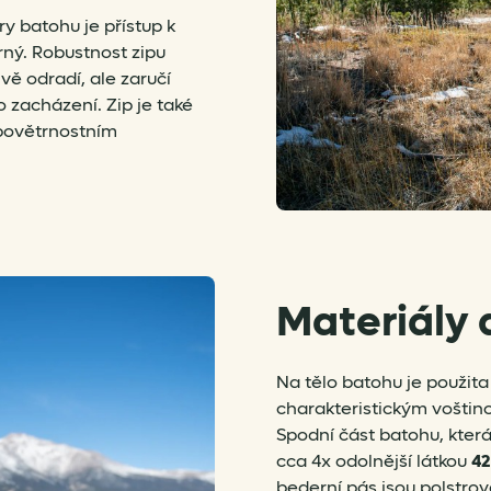
y batohu je přístup k
rný. Robustnost zipu
vě odradí, ale zaručí
 zacházení. Zip je také
 povětrnostním
Materiály 
Na tělo batohu je použita
charakteristickým vošti
Spodní část batohu, která
cca 4x odolnější látkou
42
bederní pás jsou polstrov