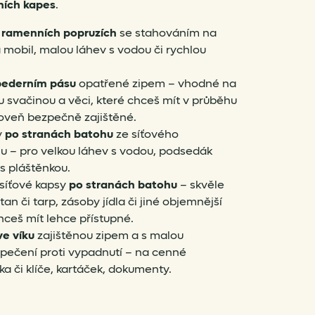
ních kapes
.
 ramenních popruzích
se stahováním na
 mobil, malou láhev s vodou či rychlou
bederním pásu
opatřené zipem – vhodné na
 svačinou a věci, které chceš mít v průběhu
roveň bezpečně zajištěné.
y
po stranách batohu
ze síťového
u – pro velkou láhev s vodou, podsedák
s pláštěnkou.
 síťové kapsy
po stranách batohu
– skvěle
an či tarp, zásoby jídla či jiné objemnější
hceš mít lehce přístupné.
ve víku
zajištěnou zipem a s malou
pečení proti vypadnutí – na cenné
ka či klíče, kartáček, dokumenty.