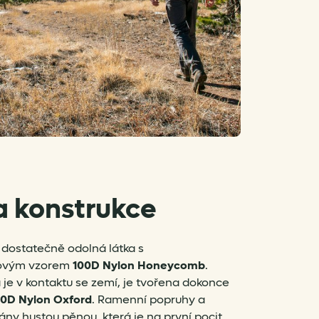
a konstrukce
 dostatečně odolná látka s
novým vzorem
100D Nylon Honeycomb
.
 je v kontaktu se zemí, je tvořena dokonce
0D Nylon Oxford
. Ramenní popruhy a
ány hustou pěnou, která je na první pocit