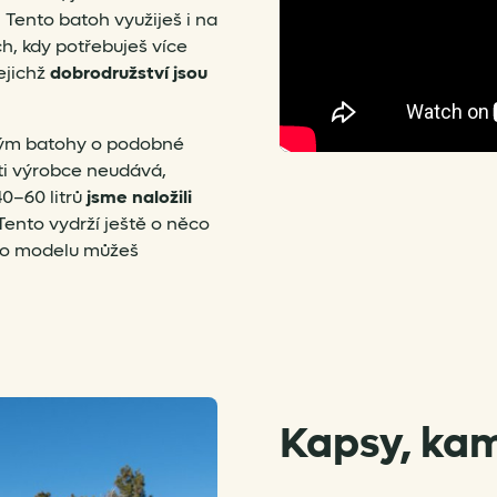
. Tento batoh využiješ i na
, kdy potřebuješ více
ejichž
dobrodružství jsou
iným batohy o podobné
sti výrobce neudává,
0–60 litrů
jsme naložili
 Tento vydrží ještě o něco
ího modelu můžeš
Kapsy, kam