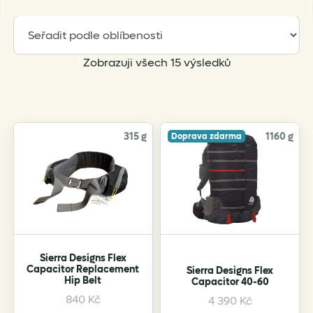
Sorted
Zobrazuji všech 15 výsledků
by
popularity
315 g
1160 g
Doprava zdarma
Sierra Designs Flex
Capacitor Replacement
Sierra Designs Flex
Hip Belt
Capacitor 40-60
This
This
840
Kč
4 390
Kč
product
product