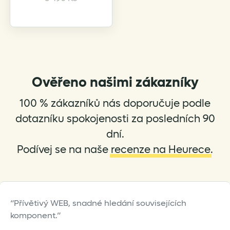
product
has
multiple
variants.
The
options
Ověřeno našimi zákazníky
may
be
100 % zákazníků nás doporučuje podle
chosen
on
dotazníku spokojenosti za posledních 90
the
dní.
product
Podívej se na naše
recenze na Heurece
.
page
Přívětivý WEB, snadné hledání souvisejících
komponent.