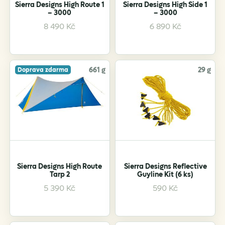
product
Sierra Designs High Route 1
Sierra Designs High Side 1
– 3000
– 3000
page
8 490
Kč
6 890
Kč
661 g
29 g
Doprava zdarma
Sierra Designs High Route
Sierra Designs Reflective
Tarp 2
Guyline Kit (6 ks)
5 390
Kč
590
Kč