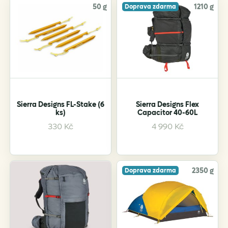
50 g
1210 g
Doprava zdarma
Sierra Designs FL-Stake (6
Sierra Designs Flex
ks)
Capacitor 40-60L
This
330
Kč
4 990
Kč
product
has
multiple
variants.
2350 g
Doprava zdarma
The
options
may
be