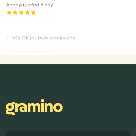
Anonym,
před 5 dny
Vše OK jak bylo domluveno
Anonym,
před 6 dny
Rychlost dodání,kvalitní zboží které je bezpečně
zabaleno.
Anonym,
před 7 dny