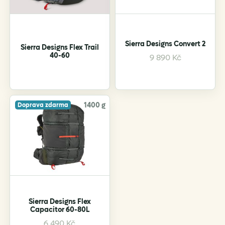
chosen
on
the
product
Sierra Designs Convert 2
Sierra Designs Flex Trail
page
40-60
9 890
Kč
1400 g
Doprava zdarma
Sierra Designs Flex
Capacitor 60-80L
This
6 490
Kč