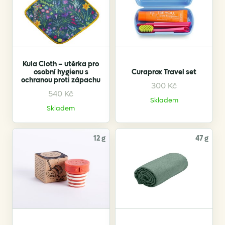
Kula Cloth – utěrka pro
osobní hygienu s
Curaprox Travel set
ochranou proti zápachu
300
Kč
This
This
540
Kč
Skladem
product
product
Skladem
has
has
multiple
multiple
variants.
variants.
12 g
47 g
The
The
options
options
may
may
be
be
chosen
chosen
on
on
the
the