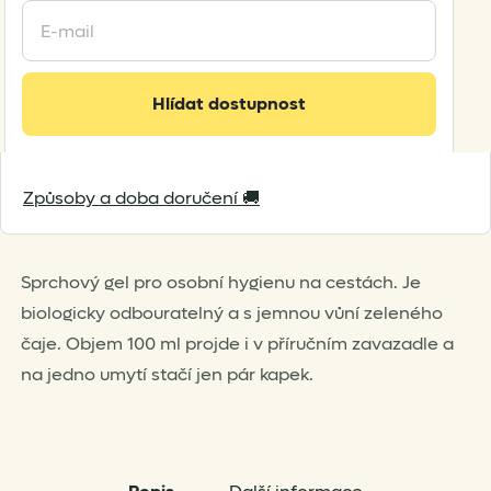
Enter
your
email
address
Hlídat dostupnost
to
join
the
waitlist
Způsoby a doba doručení 🚚
for
this
product
Sprchový gel pro osobní hygienu na cestách. Je
biologicky odbouratelný a s jemnou vůní zeleného
čaje. Objem 100 ml projde i v příručním zavazadle a
na jedno umytí stačí jen pár kapek.