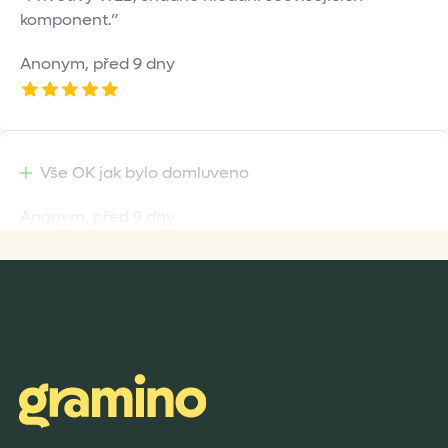
komponent.
Anonym,
před 9 dny
Vše OK jak bylo domluveno
Anonym,
před 9 dny
Rychlost dodání,kvalitní zboží které je bezpečně
zabaleno.
Anonym,
před 10 dny