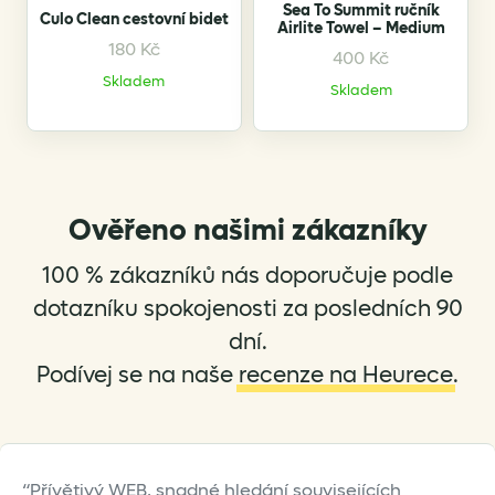
Sea To Summit ručník
Culo Clean cestovní bidet
product
product
Airlite Towel – Medium
page
page
180
Kč
400
Kč
This
This
Skladem
product
product
Skladem
has
has
multiple
multiple
variants.
variants.
The
The
options
options
Ověřeno našimi zákazníky
may
may
be
be
100 % zákazníků nás doporučuje podle
chosen
chosen
dotazníku spokojenosti za posledních 90
on
on
dní.
the
the
Podívej se na naše
recenze na Heurece
.
product
product
page
page
Přívětivý WEB, snadné hledání souvisejících