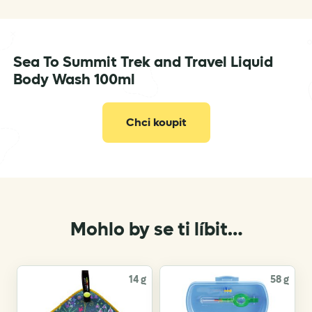
Sea To Summit Trek and Travel Liquid
info@seatosummit.eu
Body Wash 100ml
Chci koupit
Mohlo by se ti líbit…
14 g
58 g