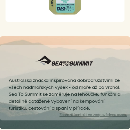
Australská značka inspirována dobrodružstvími ze
všech nadmořských výšek - od moře až po vrchol.
Sea To Summit se zaměřuje na lehoučké, funkční a
detailně dotažené vybavení na kempování,
turistiku, cestování a spaní v přírodě.
Zobrazit
kontakt na zodpovědnou osobu